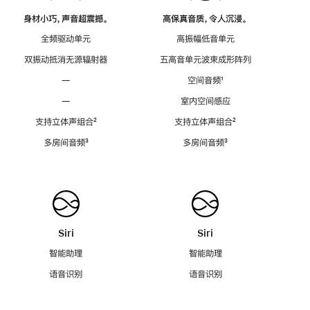
身材小巧，声音超震撼。
高保真音质，令人沉浸。
全频驱动单元
高振幅低音单元
双振动抵消无源辐射器
五高音单元波束成形阵列
—
空间音频
脚
¹
注
—
室内空间感应
支持立体声组合
脚
²
支持立体声组合
脚
²
注
注
多房间音频
脚
³
多房间音频
脚
³
注
注
Siri
Siri
智能助理
智能助理
语音识别
语音识别