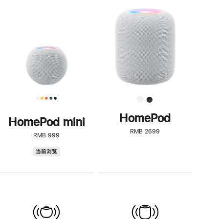
一
步
了
解
HomePod<
HomePod
HomePod mini
RMB 2699
RMB 999
HomePod
当前浏览
mini