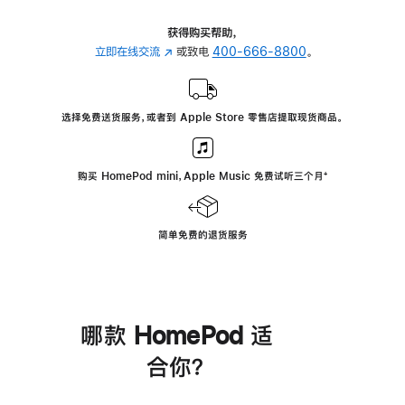
获得购买帮助，
立即在线交流
(在
或致电
400-666-8800
。
新
窗
口
选择免费送货服务，或者到 Apple Store 零售店提取现货商品。
中
打
开)
购买 HomePod mini，Apple Music 免费试听三个月
脚
⁺
注
简单免费的退货服务
哪款 HomePod 适
合你？
进