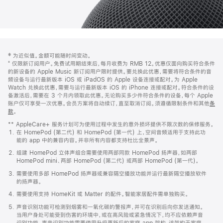
网
脚
‡ 为近似值。金额可能随时间变动。
注
页
⁺ 仅限新订阅用户。免费试用期结束后，每月收费为 RMB 12。优惠仅面向购买符合条件
页
的新设备的 Apple Music 新订阅用户限时提供。要兑换此优惠，需要将符合条件的音
频设备与运行最新版本 iOS 或 iPadOS 的 Apple 设备连接或配对。为 Apple
脚
Watch 兑换此优惠，需要与运行最新版本 iOS 的 iPhone 连接或配对。符合条件的设
备激活后，需要在 3 个月内领取此优惠。无论购买多少件符合条件的设备，每个 Apple
账户仅可享受一次优惠。会员方案将自动续订，直至取消订阅。须遵循限制条件和其他
条
款
。
(在
新
** AppleCare+ 服务计划可为使用过程中发生的意外损坏提供不限次数的保修服务。
窗
在 HomePod (第二代) 和 HomePod (第一代) 上，空间音频适用于支持此功
口
能的 app 中的兼容内容。并非所有内容都支持杜比全景声。
中
打
组建 HomePod 立体声组合需要使用两部同款 HomePod 扬声器，如两部
开)
HomePod mini、两部 HomePod (第二代) 或两部 HomePod (第一代)。
需要使用多部 HomePod 扬声器或兼容隔空播放功能并运行最新隔空播放软件
的扬声器。
需要使用支持 HomeKit 或 Matter 的配件。智能家居配件需单独购买。
声音识别功能可检测到烟雾和一氧化碳的警报声，并可在识别后向你发送通知。
当用户身处可能受到伤害的环境中，或在高风险或紧急情况下，均不应依赖声音
识别功能。声音识别功能需要使用升级更新后的家庭 app 架构，该架构于家庭