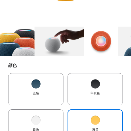
图库
图像
1
图库
图像
2
图库
图像
3
颜色
蓝色
午夜色
白色
黄色