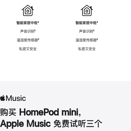
智能家居中枢
脚
⁴
智能家居中枢
脚
⁴
注
注
声音识别
脚
⁵
声音识别
脚
⁵
注
注
温湿度传感器
脚
⁶
温湿度传感器
脚
⁶
注
注
私密又安全
私密又安全
购买 HomePod mini，
Apple Music 免费试听三个