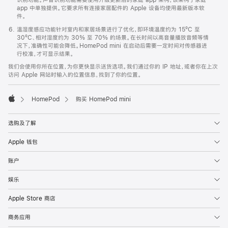
app 中单独提供。它要求所有连接家居配件的 Apple 设备均使用最新版本软
件。
温湿度感应功能针对室内和家居场景进行了优化，即环境温度约为 15ºC 至
30ºC、相对湿度约为 30% 至 70% 的场景。在长时间以高音量播放音频等情
况下，准确性可能会降低。HomePod mini 在启动后需要一定时间对传感器进
行校准，才可显示结果。
我们会使用你所在位置，为你更快显示送货选项。我们通过你的 IP 地址，或者你在上次
访问 Apple 网站时输入的位置信息，找到了你的位置。
HomePod
购买 HomePod mini
Apple
选购及了解
Apple 钱包
账户
娱乐
Apple Store 商店
商务应用