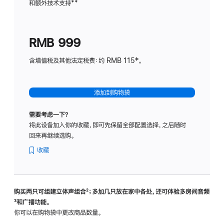
和额外技术支持
脚
**
计
注
划
(适
RMB 999
用
于
含增值税及其他法定税费：约 RMB 115‡。
HomeP
mini)
添加到购物袋
需要考虑一下？
将此设备加入你的收藏，即可先保留全部配置选择，之后随时
回来再继续选购。
收藏
购买两只可组建立体声组合
脚
²；多加几只放在家中各处，还可体验多‍房‍间音频
脚
³和广播功能。
注
注
你可以在购物袋中更改商品数量。