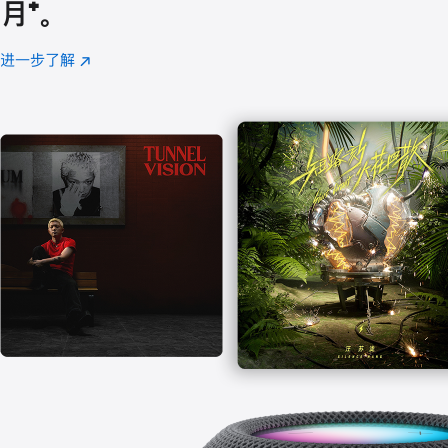
月
脚
⁺。
注
进一步了解
Apple
(在
Music
新
窗
口
中
打
开)