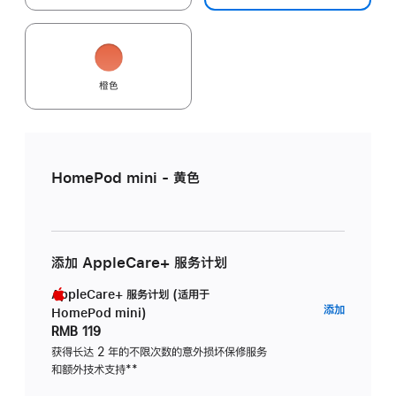
橙色
HomePod mini - 黄色
添加 AppleCare+ 服务计划
AppleCare+ 服务计划 (适用于
AppleC
添加
HomePod mini)
服
RMB 119
务
获得长达 2 年的不限次数的意外损坏保修服务
和额外技术支持
脚
**
计
注