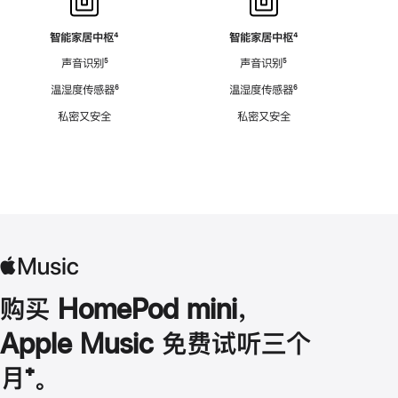
智能家居中枢
脚
⁴
智能家居中枢
脚
⁴
注
注
声音识别
脚
⁵
声音识别
脚
⁵
注
注
温湿度传感器
脚
⁶
温湿度传感器
脚
⁶
注
注
私密又安全
私密又安全
购买 HomePod mini，
Apple Music 免费试听三个
月
脚
⁺。