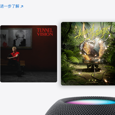
注
进一步了解
Apple
(在
Music
新
窗
口
中
打
开)