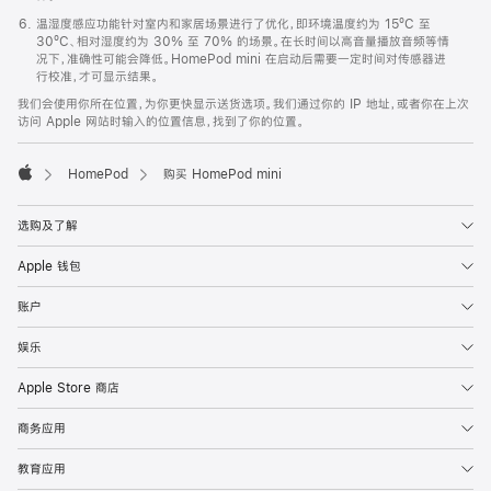
温湿度感应功能针对室内和家居场景进行了优化，即环境温度约为 15ºC 至
30ºC、相对湿度约为 30% 至 70% 的场景。在长时间以高音量播放音频等情
况下，准确性可能会降低。HomePod mini 在启动后需要一定时间对传感器进
行校准，才可显示结果。
我们会使用你所在位置，为你更快显示送货选项。我们通过你的 IP 地址，或者你在上次
访问 Apple 网站时输入的位置信息，找到了你的位置。
HomePod
购买 HomePod mini
Apple
选购及了解
Apple 钱包
账户
娱乐
Apple Store 商店
商务应用
教育应用