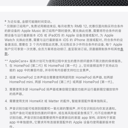
网
脚
‡ 为近似值。金额可能随时间变动。
注
页
⁺ 仅限新订阅用户。免费试用期结束后，每月收费为 RMB 12。优惠仅面向购买符合条件
页
的新设备的 Apple Music 新订阅用户限时提供。要兑换此优惠，需要将符合条件的音
频设备与运行最新版本 iOS 或 iPadOS 的 Apple 设备连接或配对。为 Apple
脚
Watch 兑换此优惠，需要与运行最新版本 iOS 的 iPhone 连接或配对。符合条件的设
备激活后，需要在 3 个月内领取此优惠。无论购买多少件符合条件的设备，每个 Apple
账户仅可享受一次优惠。会员方案将自动续订，直至取消订阅。须遵循限制条件和其他
条
款
。
(在
新
** AppleCare+ 服务计划可为使用过程中发生的意外损坏提供不限次数的保修服务。
窗
在 HomePod (第二代) 和 HomePod (第一代) 上，空间音频适用于支持此功
口
能的 app 中的兼容内容。并非所有内容都支持杜比全景声。
中
打
组建 HomePod 立体声组合需要使用两部同款 HomePod 扬声器，如两部
开)
HomePod mini、两部 HomePod (第二代) 或两部 HomePod (第一代)。
需要使用多部 HomePod 扬声器或兼容隔空播放功能并运行最新隔空播放软件
的扬声器。
需要使用支持 HomeKit 或 Matter 的配件。智能家居配件需单独购买。
声音识别功能可检测到烟雾和一氧化碳的警报声，并可在识别后向你发送通知。
当用户身处可能受到伤害的环境中，或在高风险或紧急情况下，均不应依赖声音
识别功能。声音识别功能需要使用升级更新后的家庭 app 架构，该架构于家庭
app 中单独提供。它要求所有连接家居配件的 Apple 设备均使用最新版本软
件。