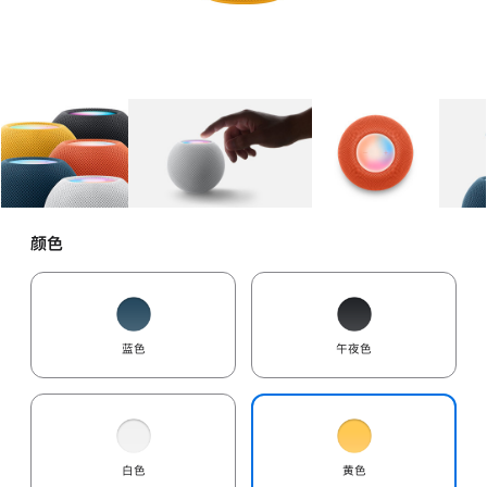
图库
图像
1
图库
图像
2
图库
图像
3
颜色
蓝色
午夜色
白色
黄色