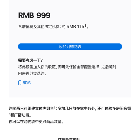
划
(适
RMB 999
用
于
含增值税及其他法定税费：约 RMB 115‡。
HomeP
mini)
添加到购物袋
需要考虑一下？
将此设备加入你的收藏，即可先保留全部配置选择，之后随时
回来再继续选购。
收藏
购买两只可组建立体声组合
脚
²；多加几只放在家中各处，还可体验多‍房‍间音频
脚
³和广播功能。
注
注
你可以在购物袋中更改商品数量。
获得购买帮助，