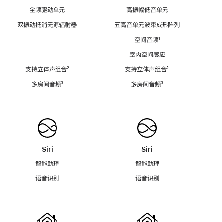
全频驱动单元
高振幅低音单元
双振动抵消无源辐射器
五高音单元波束成形阵列
—
空间音频
脚
¹
注
—
室内空间感应
支持立体声组合
脚
²
支持立体声组合
脚
²
注
注
多房间音频
脚
³
多房间音频
脚
³
注
注
Siri
Siri
智能助理
智能助理
语音识别
语音识别