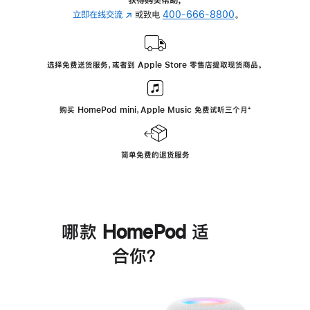
立即在线交流
(在
或致电
400-666-8800
。
新
窗
口
选择免费送货服务，或者到 Apple Store 零售店提取现货商品。
中
打
开)
购买 HomePod mini，Apple Music 免费试听三个月
脚
⁺
注
简单免费的退货服务
哪款 HomePod 适
合你？
进
一
步