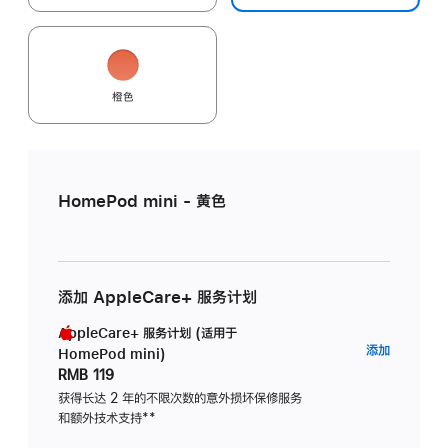
橙色
HomePod mini - 黄色
添加 AppleCare+ 服务计划
AppleCare+ 服务计划 (适用于
AppleC
添加
HomePod mini)
服
RMB 119
务
获得长达 2 年的不限次数的意外损坏保修服务
和额外技术支持
脚
**
计
注