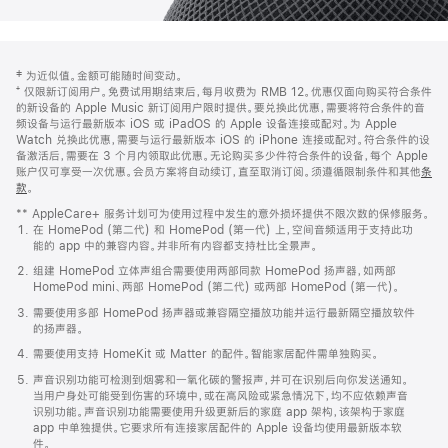
网
脚
‡ 为近似值。金额可能随时间变动。
注
页
⁺ 仅限新订阅用户。免费试用期结束后，每月收费为 RMB 12。优惠仅面向购买符合条件
页
的新设备的 Apple Music 新订阅用户限时提供。要兑换此优惠，需要将符合条件的音
频设备与运行最新版本 iOS 或 iPadOS 的 Apple 设备连接或配对。为 Apple
脚
Watch 兑换此优惠，需要与运行最新版本 iOS 的 iPhone 连接或配对。符合条件的设
备激活后，需要在 3 个月内领取此优惠。无论购买多少件符合条件的设备，每个 Apple
账户仅可享受一次优惠。会员方案将自动续订，直至取消订阅。须遵循限制条件和其他
条
款
。
(在
新
** AppleCare+ 服务计划可为使用过程中发生的意外损坏提供不限次数的保修服务。
窗
在 HomePod (第二代) 和 HomePod (第一代) 上，空间音频适用于支持此功
口
能的 app 中的兼容内容。并非所有内容都支持杜比全景声。
中
打
组建 HomePod 立体声组合需要使用两部同款 HomePod 扬声器，如两部
开)
HomePod mini、两部 HomePod (第二代) 或两部 HomePod (第一代)。
需要使用多部 HomePod 扬声器或兼容隔空播放功能并运行最新隔空播放软件
的扬声器。
需要使用支持 HomeKit 或 Matter 的配件。智能家居配件需单独购买。
声音识别功能可检测到烟雾和一氧化碳的警报声，并可在识别后向你发送通知。
当用户身处可能受到伤害的环境中，或在高风险或紧急情况下，均不应依赖声音
识别功能。声音识别功能需要使用升级更新后的家庭 app 架构，该架构于家庭
app 中单独提供。它要求所有连接家居配件的 Apple 设备均使用最新版本软
件。