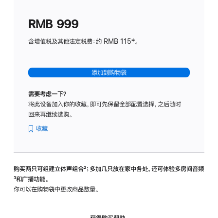
划
(适
RMB 999
用
于
含增值税及其他法定税费：约 RMB 115‡。
HomeP
mini)
添加到购物袋
需要考虑一下？
将此设备加入你的收藏，即可先保留全部配置选择，之后随时
回来再继续选购。
收藏
购买两只可组建立体声组合
脚
²；多加几只放在家中各处，还可体验多‍房‍间音频
脚
³和广播功能。
注
注
你可以在购物袋中更改商品数量。
获得购买帮助，