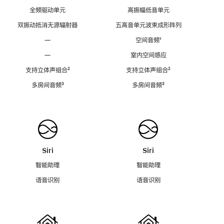
全频驱动单元
高振幅低音单元
双振动抵消无源辐射器
五高音单元波束成形阵列
—
空间音频
脚
¹
注
—
室内空间感应
支持立体声组合
脚
²
支持立体声组合
脚
²
注
注
多房间音频
脚
³
多房间音频
脚
³
注
注
Siri
Siri
智能助理
智能助理
语音识别
语音识别