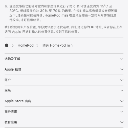
温湿度感应功能针对室内和家居场景进行了优化，即环境温度约为 15ºC 至
30ºC、相对湿度约为 30% 至 70% 的场景。在长时间以高音量播放音频等情
况下，准确性可能会降低。HomePod mini 在启动后需要一定时间对传感器进
行校准，才可显示结果。
我们会使用你所在位置，为你更快显示送货选项。我们通过你的 IP 地址，或者你在上次
访问 Apple 网站时输入的位置信息，找到了你的位置。
HomePod
购买 HomePod mini
Apple
选购及了解
Apple 钱包
账户
娱乐
Apple Store 商店
商务应用
教育应用