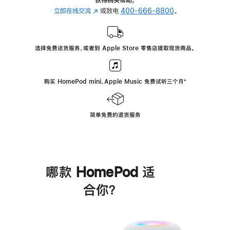
立即在线交流
(在
或致电
400-666-8800
。
新
窗
口
选择免费送货服务，或者到 Apple Store 零售店提取现货商品。
中
打
开)
购买 HomePod mini，Apple Music 免费试听三个月
脚
⁺
注
简单免费的退货服务
哪款 HomePod 适
合你？
进
一
步