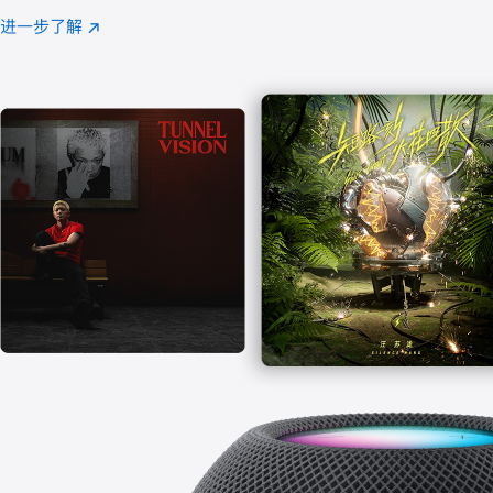
注
进一步了解
Apple
(在
Music
新
窗
口
中
打
开)