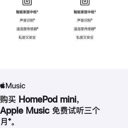
智能家居中枢
脚
⁴
智能家居中枢
脚
⁴
注
注
声音识别
脚
⁵
声音识别
脚
⁵
注
注
温湿度传感器
脚
⁶
温湿度传感器
脚
⁶
注
注
私密又安全
私密又安全
购买 HomePod mini，
Apple Music 免费试听三个
月
脚
⁺。