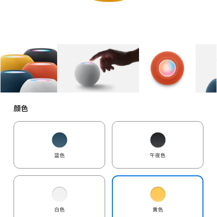
图库
图像
1
图库
图像
2
图库
图像
3
颜色
蓝色
午夜色
白色
黄色