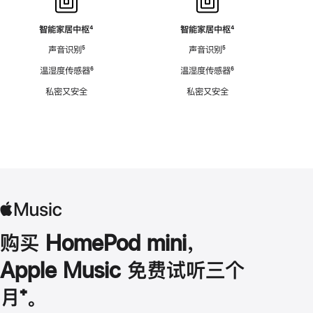
智能家居中枢
脚
⁴
智能家居中枢
脚
⁴
注
注
声音识别
脚
⁵
声音识别
脚
⁵
注
注
温湿度传感器
脚
⁶
温湿度传感器
脚
⁶
注
注
私密又安全
私密又安全
购买 HomePod mini，
Apple Music 免费试听三个
月
脚
⁺。