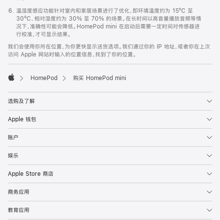
温湿度感应功能针对室内和家居场景进行了优化，即环境温度约为 15ºC 至
30ºC、相对湿度约为 30% 至 70% 的场景。在长时间以高音量播放音频等情
况下，准确性可能会降低。HomePod mini 在启动后需要一定时间对传感器进
行校准，才可显示结果。
我们会使用你所在位置，为你更快显示送货选项。我们通过你的 IP 地址，或者你在上次
访问 Apple 网站时输入的位置信息，找到了你的位置。
HomePod
购买 HomePod mini
Apple
选购及了解
Apple 钱包
账户
娱乐
Apple Store 商店
商务应用
教育应用