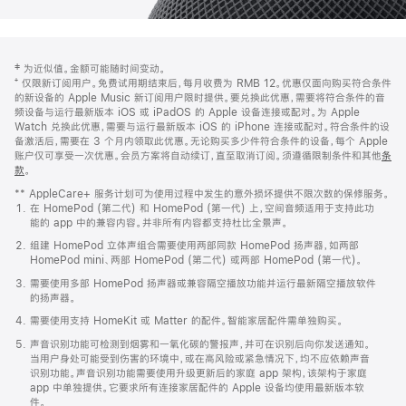
网
脚
‡ 为近似值。金额可能随时间变动。
注
页
⁺ 仅限新订阅用户。免费试用期结束后，每月收费为 RMB 12。优惠仅面向购买符合条件
页
的新设备的 Apple Music 新订阅用户限时提供。要兑换此优惠，需要将符合条件的音
频设备与运行最新版本 iOS 或 iPadOS 的 Apple 设备连接或配对。为 Apple
脚
Watch 兑换此优惠，需要与运行最新版本 iOS 的 iPhone 连接或配对。符合条件的设
备激活后，需要在 3 个月内领取此优惠。无论购买多少件符合条件的设备，每个 Apple
账户仅可享受一次优惠。会员方案将自动续订，直至取消订阅。须遵循限制条件和其他
条
款
。
(在
新
** AppleCare+ 服务计划可为使用过程中发生的意外损坏提供不限次数的保修服务。
窗
在 HomePod (第二代) 和 HomePod (第一代) 上，空间音频适用于支持此功
口
能的 app 中的兼容内容。并非所有内容都支持杜比全景声。
中
打
组建 HomePod 立体声组合需要使用两部同款 HomePod 扬声器，如两部
开)
HomePod mini、两部 HomePod (第二代) 或两部 HomePod (第一代)。
需要使用多部 HomePod 扬声器或兼容隔空播放功能并运行最新隔空播放软件
的扬声器。
需要使用支持 HomeKit 或 Matter 的配件。智能家居配件需单独购买。
声音识别功能可检测到烟雾和一氧化碳的警报声，并可在识别后向你发送通知。
当用户身处可能受到伤害的环境中，或在高风险或紧急情况下，均不应依赖声音
识别功能。声音识别功能需要使用升级更新后的家庭 app 架构，该架构于家庭
app 中单独提供。它要求所有连接家居配件的 Apple 设备均使用最新版本软
件。