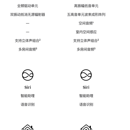
全频驱动单元
高振幅低音单元
双振动抵消无源辐射器
五高音单元波束成形阵列
—
空间音频
脚
¹
注
—
室内空间感应
支持立体声组合
脚
²
支持立体声组合
脚
²
注
注
多房间音频
脚
³
多房间音频
脚
³
注
注
Siri
Siri
智能助理
智能助理
语音识别
语音识别