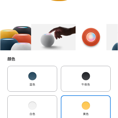
图库
图像
1
图库
图像
2
图库
图像
3
颜色
蓝色
午夜色
白色
黄色