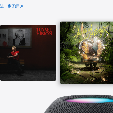
注
进一步了解
Apple
(在
Music
新
窗
口
中
打
开)