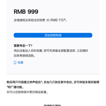
划
(适
RMB 999
用
于
含增值税及其他法定税费：约 RMB 115‡。
HomeP
mini)
添加到购物袋
需要考虑一下？
将此设备加入你的收藏，即可先保留全部配置选择，之后随时
回来再继续选购。
收藏
购买两只可组建立体声组合
脚
²；多加几只放在家中各处，还可体验多‍房‍间音频
脚
³和广播功能。
注
注
你可以在购物袋中更改商品数量。
获得购买帮助，