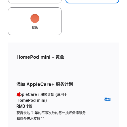
橙色
HomePod mini - 黄色
添加 AppleCare+ 服务计划
AppleCare+ 服务计划 (适用于
AppleC
添加
HomePod mini)
服
RMB 119
务
获得长达 2 年的不限次数的意外损坏保修服务
和额外技术支持
脚
**
计
注