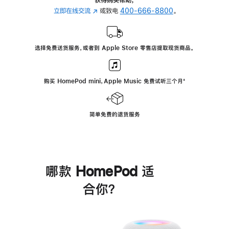
立即在线交流
(在
或致电
400-666-8800
。
新
窗
口
选择免费送货服务，或者到 Apple Store 零售店提取现货商品。
中
打
开)
购买 HomePod mini，Apple Music 免费试听三个月
脚
⁺
注
简单免费的退货服务
哪款 HomePod 适
合你？
进
一
步