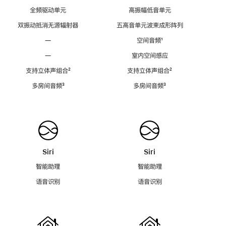
全频驱动单元
高振幅低音单元
双振动抵消无源辐射器
五高音单元波束成形阵列
—
空间音频
脚
¹
注
—
室内空间感应
支持立体声组合
脚
²
支持立体声组合
脚
²
注
注
多房间音频
脚
³
多房间音频
脚
³
注
注
Siri
Siri
智能助理
智能助理
语音识别
语音识别