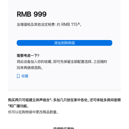
划
(适
RMB 999
用
于
含增值税及其他法定税费：约 RMB 115‡。
HomeP
mini)
添加到购物袋
需要考虑一下？
将此设备加入你的收藏，即可先保留全部配置选择，之后随时
回来再继续选购。
收藏
购买两只可组建立体声组合
脚
²；多加几只放在家中各处，还可体验多‍房‍间音频
脚
³和广播功能。
注
注
你可以在购物袋中更改商品数量。
获得购买帮助，