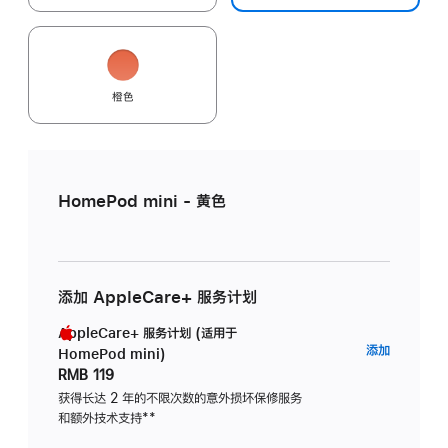
橙色
HomePod mini - 黄色
添加 AppleCare+ 服务计划
AppleCare+ 服务计划 (适用于
AppleC
添加
HomePod mini)
服
RMB 119
务
获得长达 2 年的不限次数的意外损坏保修服务
和额外技术支持
脚
**
计
注