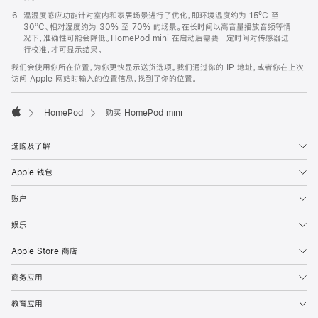
温湿度感应功能针对室内和家居场景进行了优化，即环境温度约为 15ºC 至
30ºC、相对湿度约为 30% 至 70% 的场景。在长时间以高音量播放音频等情
况下，准确性可能会降低。HomePod mini 在启动后需要一定时间对传感器进
行校准，才可显示结果。
我们会使用你所在位置，为你更快显示送货选项。我们通过你的 IP 地址，或者你在上次
访问 Apple 网站时输入的位置信息，找到了你的位置。
HomePod
购买 HomePod mini
Apple
选购及了解
Apple 钱包
账户
娱乐
Apple Store 商店
商务应用
教育应用