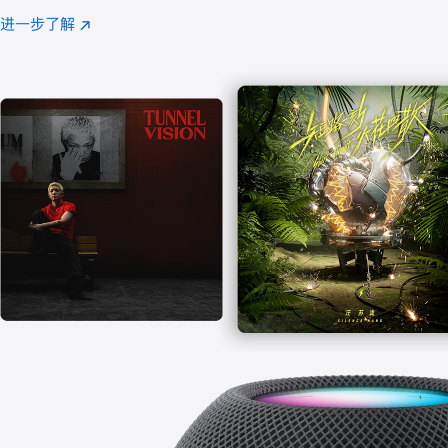
注
进一步了解
Apple
(在
Music
新
窗
口
中
打
开)