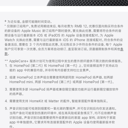
网
脚
‡ 为近似值。金额可能随时间变动。
注
页
⁺ 仅限新订阅用户。免费试用期结束后，每月收费为 RMB 12。优惠仅面向购买符合条件
页
的新设备的 Apple Music 新订阅用户限时提供。要兑换此优惠，需要将符合条件的音
频设备与运行最新版本 iOS 或 iPadOS 的 Apple 设备连接或配对。为 Apple
脚
Watch 兑换此优惠，需要与运行最新版本 iOS 的 iPhone 连接或配对。符合条件的设
备激活后，需要在 3 个月内领取此优惠。无论购买多少件符合条件的设备，每个 Apple
账户仅可享受一次优惠。会员方案将自动续订，直至取消订阅。须遵循限制条件和其他
条
款
。
(在
新
** AppleCare+ 服务计划可为使用过程中发生的意外损坏提供不限次数的保修服务。
窗
在 HomePod (第二代) 和 HomePod (第一代) 上，空间音频适用于支持此功
口
能的 app 中的兼容内容。并非所有内容都支持杜比全景声。
中
打
组建 HomePod 立体声组合需要使用两部同款 HomePod 扬声器，如两部
开)
HomePod mini、两部 HomePod (第二代) 或两部 HomePod (第一代)。
需要使用多部 HomePod 扬声器或兼容隔空播放功能并运行最新隔空播放软件
的扬声器。
需要使用支持 HomeKit 或 Matter 的配件。智能家居配件需单独购买。
声音识别功能可检测到烟雾和一氧化碳的警报声，并可在识别后向你发送通知。
当用户身处可能受到伤害的环境中，或在高风险或紧急情况下，均不应依赖声音
识别功能。声音识别功能需要使用升级更新后的家庭 app 架构，该架构于家庭
app 中单独提供。它要求所有连接家居配件的 Apple 设备均使用最新版本软
件。