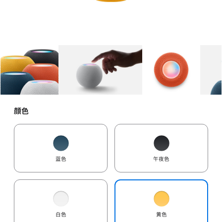
图库
图像
1
图库
图像
2
图库
图像
3
颜色
蓝色
午夜色
白色
黄色