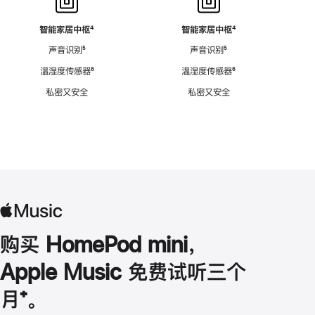
智能家居中枢
脚
⁴
智能家居中枢
脚
⁴
注
注
声音识别
脚
⁵
声音识别
脚
⁵
注
注
温湿度传感器
脚
⁶
温湿度传感器
脚
⁶
注
注
私密又安全
私密又安全
购买 HomePod mini，
Apple Music 免费试听三个
月
脚
⁺。