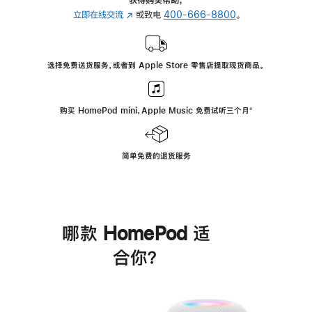
立即在线交流
(在
或致电
400-666-8800
。
新
窗
口
选择免费送货服务，或者到 Apple Store 零售店提取现货商品。
中
打
开)
购买 HomePod mini，Apple Music 免费试听三个月
脚
⁺
注
简单免费的退货服务
哪款 HomePod 适
合你？
进
一
步