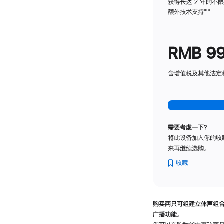
获得长达 2 年的不
额外技术支持
脚
**
注
RMB 9
含增值税及其他法定税费
需要考虑一下？
将此设备加入你的收
来再继续选购。
收藏
购买两只可组建立体声组
广播功能。