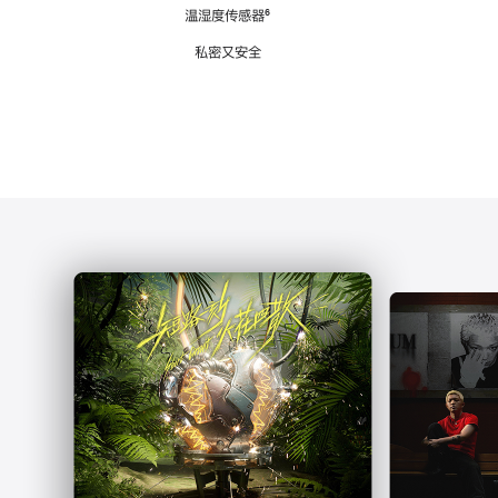
注
温湿度传感器
脚
⁶
注
私密又安全