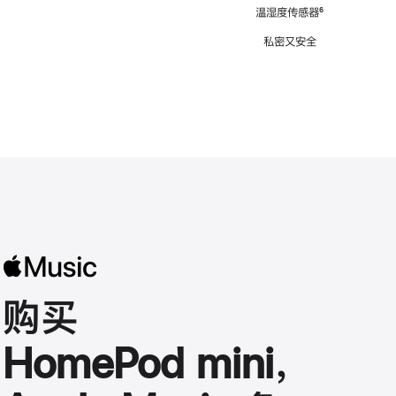
注
温湿度传感器
脚
⁶
注
私密又安全
购买
HomePod mini，