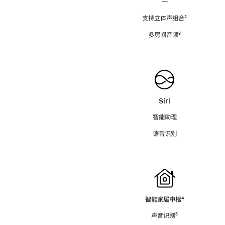
—
支持立体声组合
脚
²
注
多房间音频
脚
³
注
Siri
智能助理
语音识别
智能家居中枢
脚
⁴
注
声音识别
脚
⁵