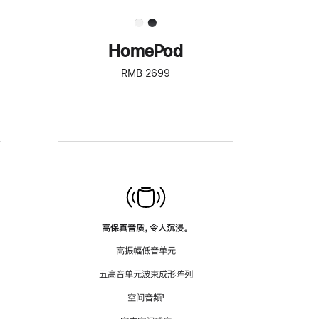
HomePod
RMB 2699
高保真音质，令人沉浸。
高振幅低音单元
五高音单元波束成形阵列
空间音频
脚
¹
注