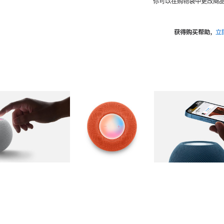
你可以在购物袋中更改商品
获得购买帮助，
立
图库
图像
2
图库
图像
3
图