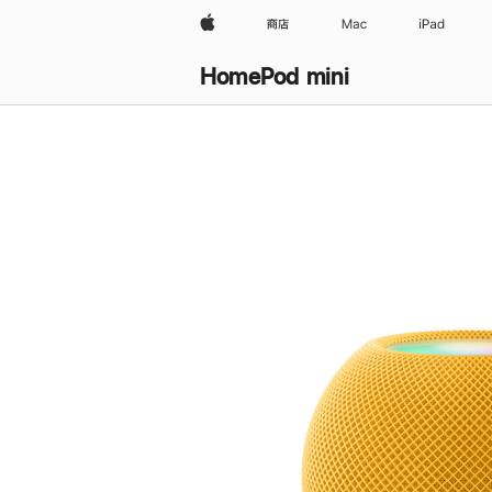
Apple
商店
Mac
iPad
HomePod mini
购
买
HomePod mini