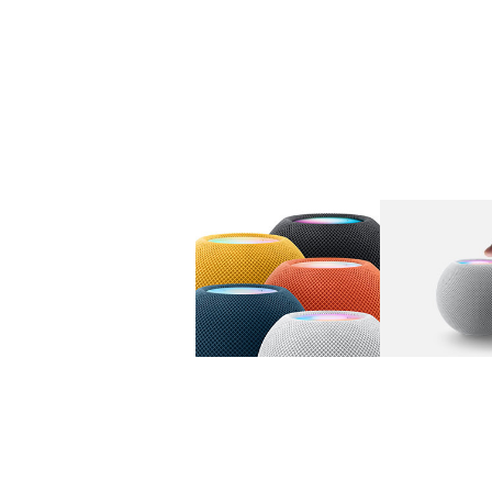
图库
图像
1