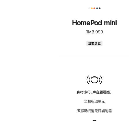
HomePod mini
RMB 999
HomePod
当前浏览
mini
身材小巧，声音超震撼。
全频驱动单元
双振动抵消无源辐射器
—