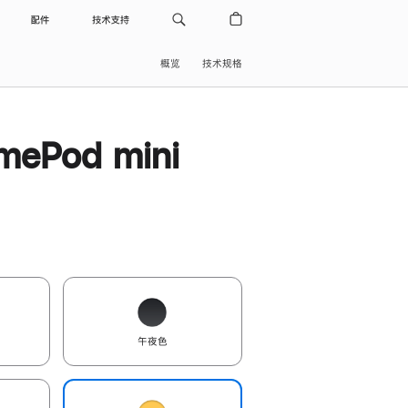
配件
技术支持
概览
技术规格
ePod mini
午夜色