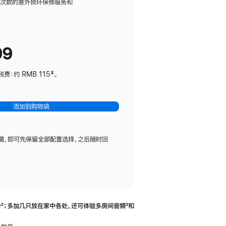
务
限次数的意外损坏保修服务和
计
划
(适
99
用
于
：约 RMB 115‡。
HomePod
mini)
添加到购物袋
藏，即可先保留全部配置选择，之后随时回
合
脚
²；多加几只放在家中各处，还可体验多‍房‍间音频
脚
³和
注
注