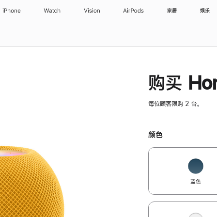
iPhone
Watch
Vision
AirPods
家居
娱乐
购买 Hom
每位顾客限购 2 台。
颜色
蓝色