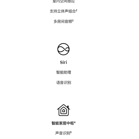
室内空间感应
支持立体声组合
脚
²
注
多房间音频
脚
³
注
Siri
智能助理
语音识别
智能家居中枢
脚
⁴
注
声音识别
脚
⁵