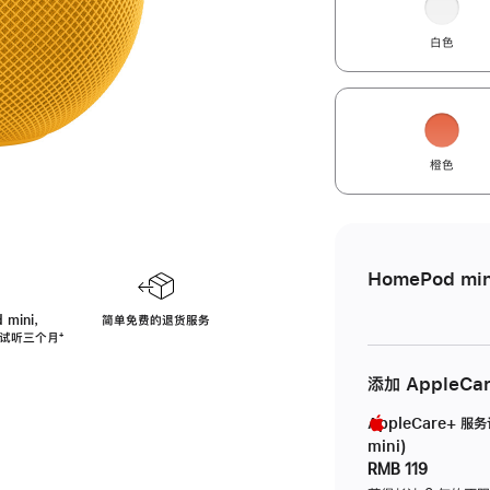
白色
橙色
HomePod min
 mini，
简单免费的退货服务
免费试听三个月
脚
⁺
注
添加 AppleCa
AppleCare+ 服
mini)
RMB 119