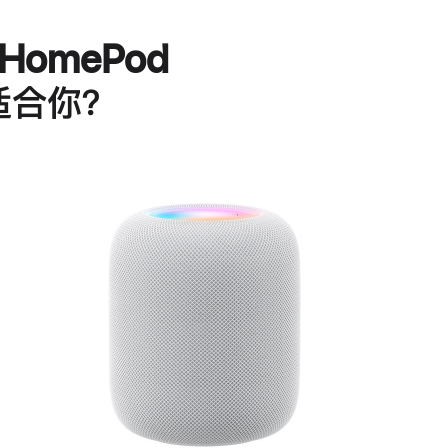
HomePod
适合你？
进
一
步
了
解
HomePod<