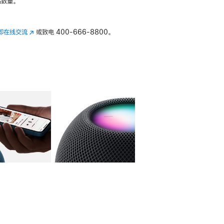
数量。
即在线交流
(在
或致电
400-666-8800。
新
窗
口
中
打
开)
库
图像
4
图库
图像
5