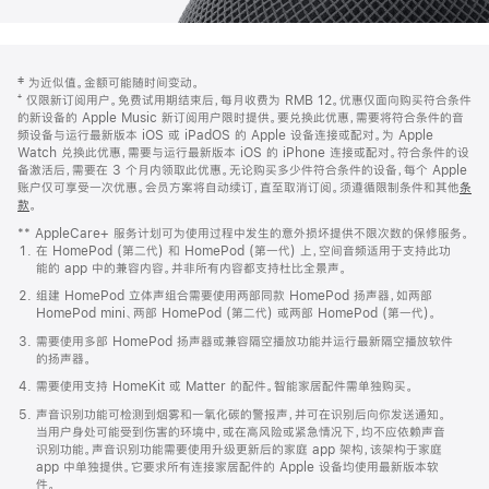
网
脚
‡ 为近似值。金额可能随时间变动。
注
页
⁺ 仅限新订阅用户。免费试用期结束后，每月收费为 RMB 12。优惠仅面向购买符合条件
页
的新设备的 Apple Music 新订阅用户限时提供。要兑换此优惠，需要将符合条件的音
频设备与运行最新版本 iOS 或 iPadOS 的 Apple 设备连接或配对。为 Apple
脚
Watch 兑换此优惠，需要与运行最新版本 iOS 的 iPhone 连接或配对。符合条件的设
备激活后，需要在 3 个月内领取此优惠。无论购买多少件符合条件的设备，每个 Apple
账户仅可享受一次优惠。会员方案将自动续订，直至取消订阅。须遵循限制条件和其他
条
款
。
(在
新
** AppleCare+ 服务计划可为使用过程中发生的意外损坏提供不限次数的保修服务。
窗
在 HomePod (第二代) 和 HomePod (第一代) 上，空间音频适用于支持此功
口
能的 app 中的兼容内容。并非所有内容都支持杜比全景声。
中
打
组建 HomePod 立体声组合需要使用两部同款 HomePod 扬声器，如两部
开)
HomePod mini、两部 HomePod (第二代) 或两部 HomePod (第一代)。
需要使用多部 HomePod 扬声器或兼容隔空播放功能并运行最新隔空播放软件
的扬声器。
需要使用支持 HomeKit 或 Matter 的配件。智能家居配件需单独购买。
声音识别功能可检测到烟雾和一氧化碳的警报声，并可在识别后向你发送通知。
当用户身处可能受到伤害的环境中，或在高风险或紧急情况下，均不应依赖声音
识别功能。声音识别功能需要使用升级更新后的家庭 app 架构，该架构于家庭
app 中单独提供。它要求所有连接家居配件的 Apple 设备均使用最新版本软
件。