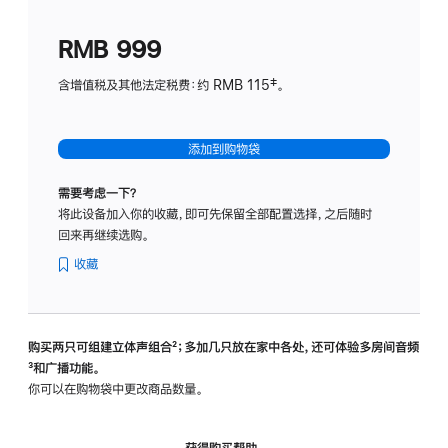
划
(适
RMB 999
用
于
含增值税及其他法定税费：约 RMB 115‡。
HomeP
mini)
添加到购物袋
需要考虑一下？
将此设备加入你的收藏，即可先保留全部配置选择，之后随时
回来再继续选购。
收藏
购买两只可组建立体声组合
脚
²；多加几只放在家中各处，还可体验多‍房‍间音频
脚
³和广播功能。
注
注
你可以在购物袋中更改商品数量。
获得购买帮助，