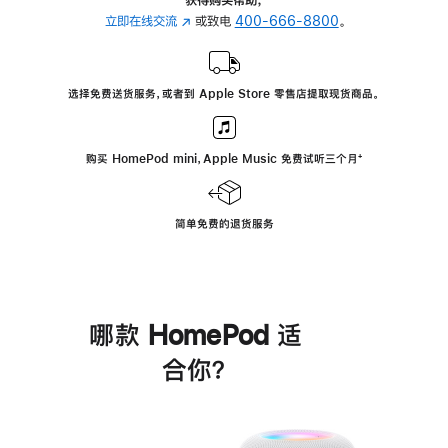
立即在线交流
(在
或致电
400-666-8800
。
新
窗
口
选择免费送货服务，或者到 Apple Store 零售店提取现货商品。
中
打
开)
购买 HomePod mini，Apple Music 免费试听三个月
脚
⁺
注
简单免费的退货服务
哪款 HomePod 适
合你？
进
一
步