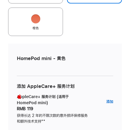
橙色
HomePod mini - 黄色
添加 AppleCare+ 服务计划
AppleCare+ 服务计划 (适用于
AppleC
添加
HomePod mini)
服
RMB 119
务
获得长达 2 年的不限次数的意外损坏保修服务
和额外技术支持
脚
**
计
注