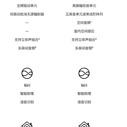
全频驱动单元
高振幅低音单元
双振动抵消无源辐射器
五高音单元波束成形阵列
—
空间音频
脚
¹
注
—
室内空间感应
支持立体声组合
脚
²
支持立体声组合
脚
²
注
注
多房间音频
脚
³
多房间音频
脚
³
注
注
Siri
Siri
智能助理
智能助理
语音识别
语音识别