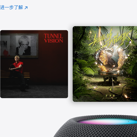
注
进一步了解
Apple
(在
Music
新
窗
口
中
打
开)