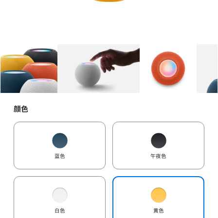
图库
图像
1
图库
图像
2
图库
图像
3
颜色
蓝色
午夜色
白色
黄色