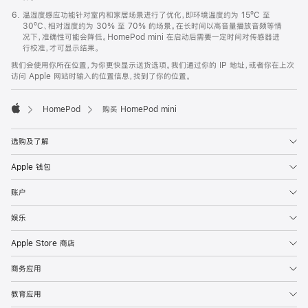
温湿度感应功能针对室内和家居场景进行了优化，即环境温度约为 15ºC 至
30ºC、相对湿度约为 30% 至 70% 的场景。在长时间以高音量播放音频等情
况下，准确性可能会降低。HomePod mini 在启动后需要一定时间对传感器进
行校准，才可显示结果。
我们会使用你所在位置，为你更快显示送货选项。我们通过你的 IP 地址，或者你在上次
访问 Apple 网站时输入的位置信息，找到了你的位置。
HomePod
购买 HomePod mini
Apple
选购及了解
Apple 钱包
账户
娱乐
Apple Store 商店
商务应用
教育应用