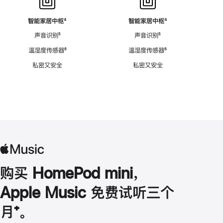
智能家居中枢
脚
⁴
智能家居中枢
脚
⁴
注
注
声音识别
脚
⁵
声音识别
脚
⁵
注
注
温湿度传感器
脚
⁶
温湿度传感器
脚
⁶
注
注
私密又安全
私密又安全
购买 HomePod mini，
Apple Music 免费试听三个
月
脚
⁺。