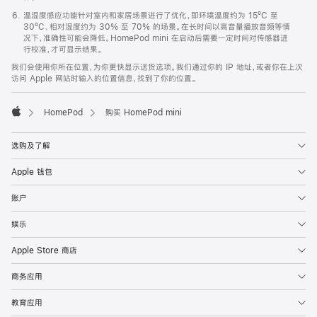
温湿度感应功能针对室内和家居场景进行了优化，即环境温度约为 15ºC 至
30ºC、相对湿度约为 30% 至 70% 的场景。在长时间以高音量播放音频等情
况下，准确性可能会降低。HomePod mini 在启动后需要一定时间对传感器进
行校准，才可显示结果。
我们会使用你所在位置，为你更快显示送货选项。我们通过你的 IP 地址，或者你在上次
访问 Apple 网站时输入的位置信息，找到了你的位置。
HomePod
购买 HomePod mini
Apple
选购及了解
Apple 钱包
账户
娱乐
Apple Store 商店
商务应用
教育应用