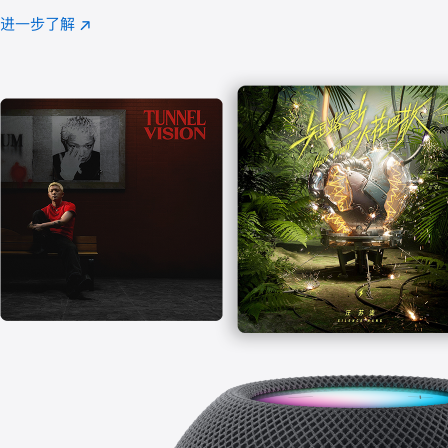
注
进一步了解
Apple
(在
Music
新
窗
口
中
打
开)