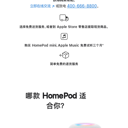
立即在线交流
(在
或致电
400-666-8800
。
新
窗
口
选择免费送货服务，或者到 Apple Store 零售店提取现货商品。
中
打
开)
购买 HomePod mini，Apple Music 免费试听三个月
脚
⁺
注
简单免费的退货服务
哪款 HomePod 适
合你？
进
一
步