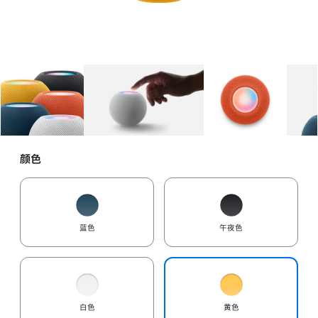
图库
图像
1
图库
图像
2
图库
图像
3
颜色
蓝色
午夜色
白色
黄色