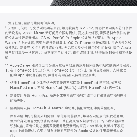
网
脚
‡ 为近似值。金额可能随时间变动。
注
页
⁺ 仅限新订阅用户。免费试用期结束后，每月收费为 RMB 12。优惠仅面向购买符合条件
页
的新设备的 Apple Music 新订阅用户限时提供。要兑换此优惠，需要将符合条件的音
频设备与运行最新版本 iOS 或 iPadOS 的 Apple 设备连接或配对。为 Apple
脚
Watch 兑换此优惠，需要与运行最新版本 iOS 的 iPhone 连接或配对。符合条件的设
备激活后，需要在 3 个月内领取此优惠。无论购买多少件符合条件的设备，每个 Apple
账户仅可享受一次优惠。会员方案将自动续订，直至取消订阅。须遵循限制条件和其他
条
款
。
(在
新
** AppleCare+ 服务计划可为使用过程中发生的意外损坏提供不限次数的保修服务。
窗
在 HomePod (第二代) 和 HomePod (第一代) 上，空间音频适用于支持此功
口
能的 app 中的兼容内容。并非所有内容都支持杜比全景声。
中
打
组建 HomePod 立体声组合需要使用两部同款 HomePod 扬声器，如两部
开)
HomePod mini、两部 HomePod (第二代) 或两部 HomePod (第一代)。
需要使用多部 HomePod 扬声器或兼容隔空播放功能并运行最新隔空播放软件
的扬声器。
需要使用支持 HomeKit 或 Matter 的配件。智能家居配件需单独购买。
声音识别功能可检测到烟雾和一氧化碳的警报声，并可在识别后向你发送通知。
当用户身处可能受到伤害的环境中，或在高风险或紧急情况下，均不应依赖声音
识别功能。声音识别功能需要使用升级更新后的家庭 app 架构，该架构于家庭
app 中单独提供。它要求所有连接家居配件的 Apple 设备均使用最新版本软
件。