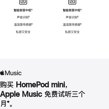
智能家居中枢
脚
⁴
智能家居中枢
脚
⁴
注
注
声音识别
脚
⁵
声音识别
脚
⁵
注
注
温湿度传感器
脚
⁶
温湿度传感器
脚
⁶
注
注
私密又安全
私密又安全
购买 HomePod mini，
Apple Music 免费试听三个
月
脚
⁺。