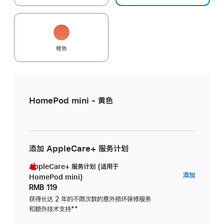
橙色
HomePod mini - 黄色
添加 AppleCare+ 服务计划
AppleCare+ 服务计划 (适用于
AppleC
添加
HomePod mini)
服
RMB 119
务
获得长达 2 年的不限次数的意外损坏保修服务
和额外技术支持
脚
**
计
注