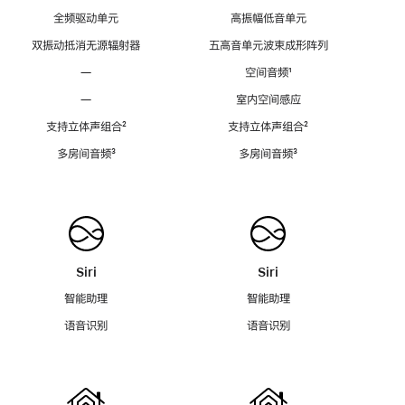
全频驱动单元
高振幅低音单元
双振动抵消无源辐射器
五高音单元波束成形阵列
—
空间音频
脚
¹
注
—
室内空间感应
支持立体声组合
脚
²
支持立体声组合
脚
²
注
注
多房间音频
脚
³
多房间音频
脚
³
注
注
Siri
Siri
智能助理
智能助理
语音识别
语音识别