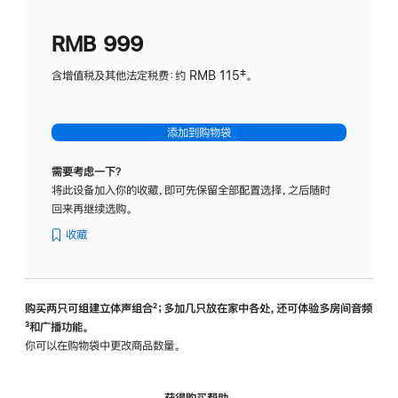
划
(适
RMB 999
用
于
含增值税及其他法定税费：约 RMB 115‡。
HomeP
mini)
添加到购物袋
需要考虑一下？
将此设备加入你的收藏，即可先保留全部配置选择，之后随时
回来再继续选购。
收藏
购买两只可组建立体声组合
脚
²；多加几只放在家中各处，还可体验多‍房‍间音频
脚
³和广播功能。
注
注
你可以在购物袋中更改商品数量。
获得购买帮助，