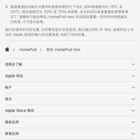
温湿度感应功能针对室内和家居场景进行了优化，即环境温度约为 15ºC 至
30ºC、相对湿度约为 30% 至 70% 的场景。在长时间以高音量播放音频等情
况下，准确性可能会降低。HomePod mini 在启动后需要一定时间对传感器进
行校准，才可显示结果。
我们会使用你所在位置，为你更快显示送货选项。我们通过你的 IP 地址，或者你在上次
访问 Apple 网站时输入的位置信息，找到了你的位置。
HomePod
购买 HomePod mini
Apple
选购及了解
Apple 钱包
账户
娱乐
Apple Store 商店
商务应用
教育应用