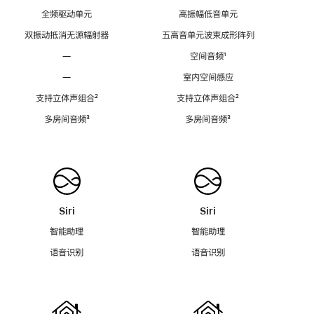
全频驱动单元
高振幅低音单元
双振动抵消无源辐射器
五高音单元波束成形阵列
—
空间音频
脚
¹
注
—
室内空间感应
支持立体声组合
脚
²
支持立体声组合
脚
²
注
注
多房间音频
脚
³
多房间音频
脚
³
注
注
Siri
Siri
智能助理
智能助理
语音识别
语音识别