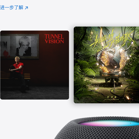
注
进一步了解
Apple
(在
Music
新
窗
口
中
打
开)