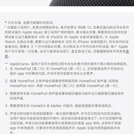
网
脚
‡ 为近似值。金额可能随时间变动。
注
页
⁺ 仅限新订阅用户。免费试用期结束后，每月收费为 RMB 12。优惠仅面向购买符合条件
页
的新设备的 Apple Music 新订阅用户限时提供。要兑换此优惠，需要将符合条件的音
频设备与运行最新版本 iOS 或 iPadOS 的 Apple 设备连接或配对。为 Apple
脚
Watch 兑换此优惠，需要与运行最新版本 iOS 的 iPhone 连接或配对。符合条件的设
备激活后，需要在 3 个月内领取此优惠。无论购买多少件符合条件的设备，每个 Apple
账户仅可享受一次优惠。会员方案将自动续订，直至取消订阅。须遵循限制条件和其他
条
款
。
(在
新
** AppleCare+ 服务计划可为使用过程中发生的意外损坏提供不限次数的保修服务。
窗
在 HomePod (第二代) 和 HomePod (第一代) 上，空间音频适用于支持此功
口
能的 app 中的兼容内容。并非所有内容都支持杜比全景声。
中
打
组建 HomePod 立体声组合需要使用两部同款 HomePod 扬声器，如两部
开)
HomePod mini、两部 HomePod (第二代) 或两部 HomePod (第一代)。
需要使用多部 HomePod 扬声器或兼容隔空播放功能并运行最新隔空播放软件
的扬声器。
需要使用支持 HomeKit 或 Matter 的配件。智能家居配件需单独购买。
声音识别功能可检测到烟雾和一氧化碳的警报声，并可在识别后向你发送通知。
当用户身处可能受到伤害的环境中，或在高风险或紧急情况下，均不应依赖声音
识别功能。声音识别功能需要使用升级更新后的家庭 app 架构，该架构于家庭
app 中单独提供。它要求所有连接家居配件的 Apple 设备均使用最新版本软
件。