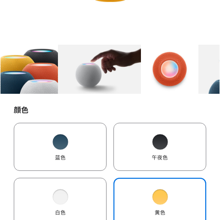
图库
图像
1
图库
图像
2
图库
图像
3
颜色
蓝色
午夜色
白色
黄色