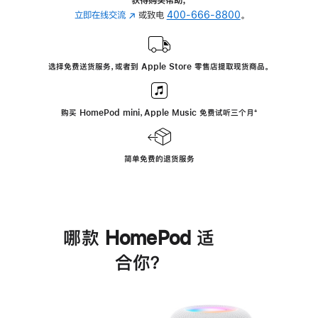
立即在线交流
(在
或致电
400-666-8800
。
新
窗
口
选择免费送货服务，或者到 Apple Store 零售店提取现货商品。
中
打
开)
购买 HomePod mini，Apple Music 免费试听三个月
脚
⁺
注
简单免费的退货服务
哪款 HomePod 适
合你？
进
一
步