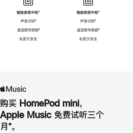
智能家居中枢
脚
⁴
智能家居中枢
脚
⁴
注
注
声音识别
脚
⁵
声音识别
脚
⁵
注
注
温湿度传感器
脚
⁶
温湿度传感器
脚
⁶
注
注
私密又安全
私密又安全
购买 HomePod mini，
Apple Music 免费试听三个
月
脚
⁺。