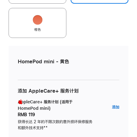
橙色
HomePod mini - 黄色
添加 AppleCare+ 服务计划
AppleCare+ 服务计划 (适用于
AppleC
添加
HomePod mini)
服
RMB 119
务
获得长达 2 年的不限次数的意外损坏保修服务
和额外技术支持
脚
**
计
注