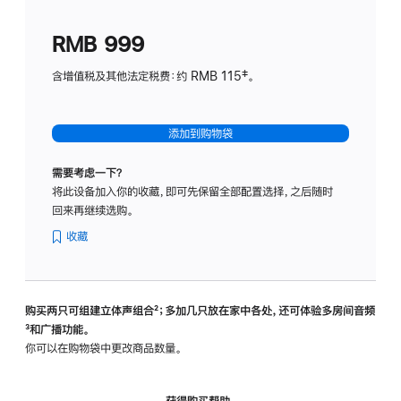
划
(适
RMB 999
用
于
含增值税及其他法定税费：约 RMB 115‡。
HomeP
mini)
添加到购物袋
需要考虑一下？
将此设备加入你的收藏，即可先保留全部配置选择，之后随时
回来再继续选购。
收藏
购买两只可组建立体声组合
脚
²；多加几只放在家中各处，还可体验多‍房‍间音频
脚
³和广播功能。
注
注
你可以在购物袋中更改商品数量。
获得购买帮助，