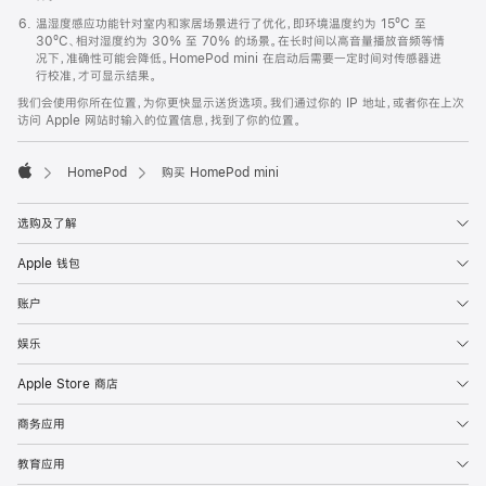
温湿度感应功能针对室内和家居场景进行了优化，即环境温度约为 15ºC 至
30ºC、相对湿度约为 30% 至 70% 的场景。在长时间以高音量播放音频等情
况下，准确性可能会降低。HomePod mini 在启动后需要一定时间对传感器进
行校准，才可显示结果。
我们会使用你所在位置，为你更快显示送货选项。我们通过你的 IP 地址，或者你在上次
访问 Apple 网站时输入的位置信息，找到了你的位置。
HomePod
购买 HomePod mini
Apple
选购及了解
Apple 钱包
账户
娱乐
Apple Store 商店
商务应用
教育应用