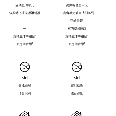
全频驱动单元
高振幅低音单元
双振动抵消无源辐射器
五高音单元波束成形阵列
—
空间音频
脚
¹
注
—
室内空间感应
支持立体声组合
脚
²
支持立体声组合
脚
²
注
注
多房间音频
脚
³
多房间音频
脚
³
注
注
Siri
Siri
智能助理
智能助理
语音识别
语音识别