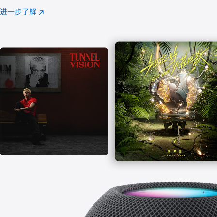
注
进一步了解
Apple
(在
Music
新
窗
口
中
打
开)