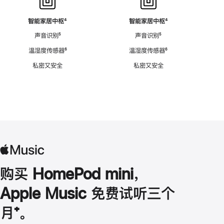
智能家居中枢
脚
⁴
智能家居中枢
脚
⁴
注
注
声音识别
脚
⁵
声音识别
脚
⁵
注
注
温湿度传感器
脚
⁶
温湿度传感器
脚
⁶
注
注
私密又安全
私密又安全
购买 HomePod mini，
Apple Music 免费试听三个
月
脚
⁺。