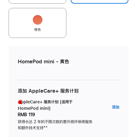
橙色
HomePod mini - 黄色
添加 AppleCare+ 服务计划
AppleCare+ 服务计划 (适用于
AppleC
添加
HomePod mini)
服
RMB 119
务
获得长达 2 年的不限次数的意外损坏保修服务
和额外技术支持
脚
**
计
注