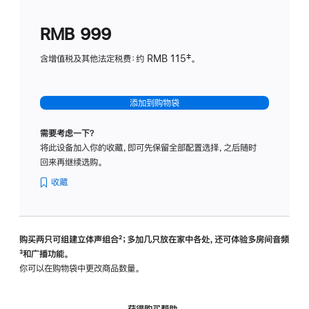
划
(适
RMB 999
用
于
含增值税及其他法定税费：约 RMB 115‡。
HomeP
mini)
添加到购物袋
需要考虑一下？
将此设备加入你的收藏，即可先保留全部配置选择，之后随时
回来再继续选购。
收藏
购买两只可组建立体声组合
脚
²；多加几只放在家中各处，还可体验多‍房‍间音频
脚
³和广播功能。
注
注
你可以在购物袋中更改商品数量。
获得购买帮助，