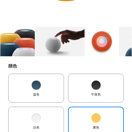
图库
图像
1
图库
图像
2
图库
图像
3
颜色
蓝色
午夜色
白色
黄色