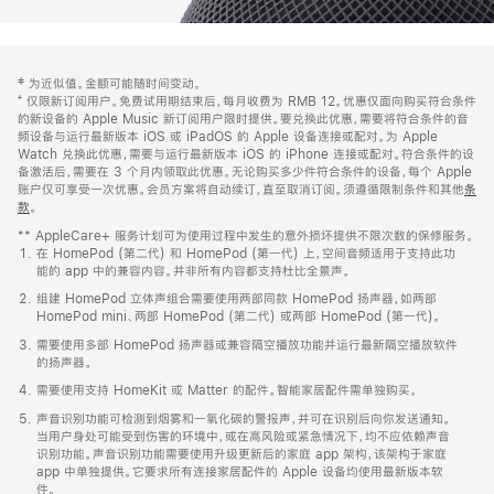
网
脚
‡ 为近似值。金额可能随时间变动。
注
页
⁺ 仅限新订阅用户。免费试用期结束后，每月收费为 RMB 12。优惠仅面向购买符合条件
页
的新设备的 Apple Music 新订阅用户限时提供。要兑换此优惠，需要将符合条件的音
频设备与运行最新版本 iOS 或 iPadOS 的 Apple 设备连接或配对。为 Apple
脚
Watch 兑换此优惠，需要与运行最新版本 iOS 的 iPhone 连接或配对。符合条件的设
备激活后，需要在 3 个月内领取此优惠。无论购买多少件符合条件的设备，每个 Apple
账户仅可享受一次优惠。会员方案将自动续订，直至取消订阅。须遵循限制条件和其他
条
款
。
(在
新
** AppleCare+ 服务计划可为使用过程中发生的意外损坏提供不限次数的保修服务。
窗
在 HomePod (第二代) 和 HomePod (第一代) 上，空间音频适用于支持此功
口
能的 app 中的兼容内容。并非所有内容都支持杜比全景声。
中
打
组建 HomePod 立体声组合需要使用两部同款 HomePod 扬声器，如两部
开)
HomePod mini、两部 HomePod (第二代) 或两部 HomePod (第一代)。
需要使用多部 HomePod 扬声器或兼容隔空播放功能并运行最新隔空播放软件
的扬声器。
需要使用支持 HomeKit 或 Matter 的配件。智能家居配件需单独购买。
声音识别功能可检测到烟雾和一氧化碳的警报声，并可在识别后向你发送通知。
当用户身处可能受到伤害的环境中，或在高风险或紧急情况下，均不应依赖声音
识别功能。声音识别功能需要使用升级更新后的家庭 app 架构，该架构于家庭
app 中单独提供。它要求所有连接家居配件的 Apple 设备均使用最新版本软
件。