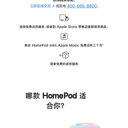
立即在线交流
(在
或致电
400-666-8800
。
新
窗
口
选择免费送货服务，或者到 Apple Store 零售店提取现货商品。
中
打
开)
购买 HomePod mini，Apple Music 免费试听三个月
脚
⁺
注
简单免费的退货服务
哪款 HomePod 适
合你？
进
一
步