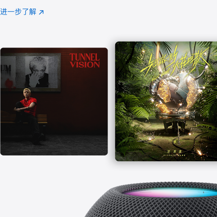
注
进一步了解
Apple
(在
Music
新
窗
口
中
打
开)