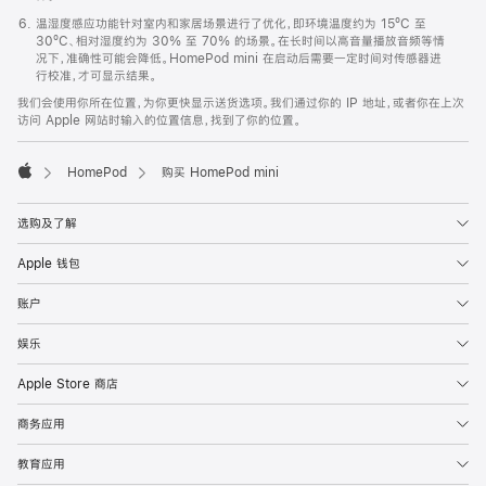
温湿度感应功能针对室内和家居场景进行了优化，即环境温度约为 15ºC 至
30ºC、相对湿度约为 30% 至 70% 的场景。在长时间以高音量播放音频等情
况下，准确性可能会降低。HomePod mini 在启动后需要一定时间对传感器进
行校准，才可显示结果。
我们会使用你所在位置，为你更快显示送货选项。我们通过你的 IP 地址，或者你在上次
访问 Apple 网站时输入的位置信息，找到了你的位置。
HomePod
购买 HomePod mini
Apple
选购及了解
Apple 钱包
账户
娱乐
Apple Store 商店
商务应用
教育应用