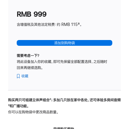
划
(适
RMB 999
用
于
含增值税及其他法定税费：约 RMB 115‡。
HomeP
mini)
添加到购物袋
需要考虑一下？
将此设备加入你的收藏，即可先保留全部配置选择，之后随时
回来再继续选购。
收藏
购买两只可组建立体声组合
脚
²；多加几只放在家中各处，还可体验多‍房‍间音频
脚
³和广播功能。
注
注
你可以在购物袋中更改商品数量。
获得购买帮助，