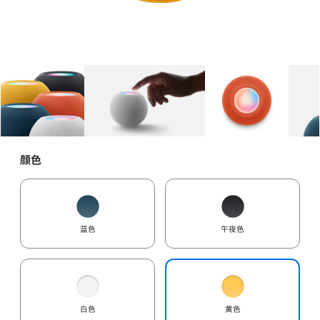
图库
图像
1
图库
图像
2
图库
图像
3
颜色
蓝色
午夜色
白色
黄色