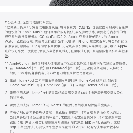
网
脚
‡ 为近似值。金额可能随时间变动。
注
页
⁺ 仅限新订阅用户。免费试用期结束后，每月收费为 RMB 12。优惠仅面向购买符合条件
页
的新设备的 Apple Music 新订阅用户限时提供。要兑换此优惠，需要将符合条件的音
频设备与运行最新版本 iOS 或 iPadOS 的 Apple 设备连接或配对。为 Apple
脚
Watch 兑换此优惠，需要与运行最新版本 iOS 的 iPhone 连接或配对。符合条件的设
备激活后，需要在 3 个月内领取此优惠。无论购买多少件符合条件的设备，每个 Apple
账户仅可享受一次优惠。会员方案将自动续订，直至取消订阅。须遵循限制条件和其他
条
款
。
(在
新
** AppleCare+ 服务计划可为使用过程中发生的意外损坏提供不限次数的保修服务。
窗
在 HomePod (第二代) 和 HomePod (第一代) 上，空间音频适用于支持此功
口
能的 app 中的兼容内容。并非所有内容都支持杜比全景声。
中
打
组建 HomePod 立体声组合需要使用两部同款 HomePod 扬声器，如两部
开)
HomePod mini、两部 HomePod (第二代) 或两部 HomePod (第一代)。
需要使用多部 HomePod 扬声器或兼容隔空播放功能并运行最新隔空播放软件
的扬声器。
需要使用支持 HomeKit 或 Matter 的配件。智能家居配件需单独购买。
声音识别功能可检测到烟雾和一氧化碳的警报声，并可在识别后向你发送通知。
当用户身处可能受到伤害的环境中，或在高风险或紧急情况下，均不应依赖声音
识别功能。声音识别功能需要使用升级更新后的家庭 app 架构，该架构于家庭
app 中单独提供。它要求所有连接家居配件的 Apple 设备均使用最新版本软
件。