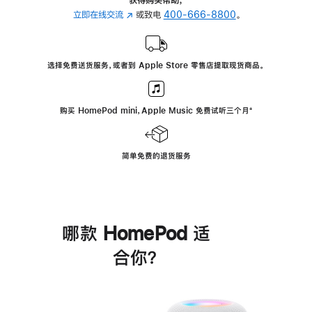
立即在线交流
(在
或致电
400-666-8800
。
新
窗
口
选择免费送货服务，或者到 Apple Store 零售店提取现货商品。
中
打
开)
购买 HomePod mini，Apple Music 免费试听三个月
脚
⁺
注
简单免费的退货服务
哪款 HomePod 适
合你？
进
一
步