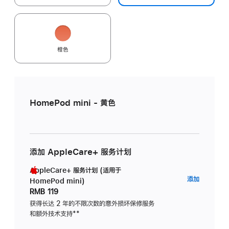
橙色
HomePod mini - 黄色
添加 AppleCare+ 服务计划
AppleCare+ 服务计划 (适用于
AppleC
添加
HomePod mini)
服
RMB 119
务
获得长达 2 年的不限次数的意外损坏保修服务
和额外技术支持
脚
**
计
注