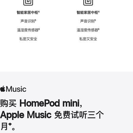
智能家居中枢
脚
⁴
智能家居中枢
脚
⁴
注
注
声音识别
脚
⁵
声音识别
脚
⁵
注
注
温湿度传感器
脚
⁶
温湿度传感器
脚
⁶
注
注
私密又安全
私密又安全
购买 HomePod mini，
Apple Music 免费试听三个
月
脚
⁺。