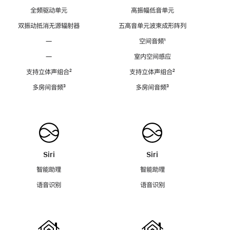
全频驱动单元
高振幅低音单元
双振动抵消无源辐射器
五高音单元波束成形阵列
—
空间音频
脚
¹
注
—
室内空间感应
支持立体声组合
脚
²
支持立体声组合
脚
²
注
注
多房间音频
脚
³
多房间音频
脚
³
注
注
Siri
Siri
智能助理
智能助理
语音识别
语音识别