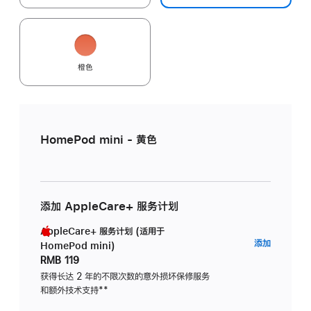
橙色
HomePod mini - 黄色
添加 AppleCare+ 服务计划
AppleCare+ 服务计划 (适用于
AppleC
添加
HomePod mini)
服
RMB 119
务
获得长达 2 年的不限次数的意外损坏保修服务
和额外技术支持
脚
**
计
注