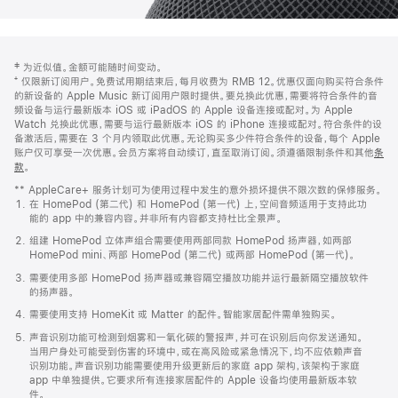
网
脚
‡ 为近似值。金额可能随时间变动。
注
页
⁺ 仅限新订阅用户。免费试用期结束后，每月收费为 RMB 12。优惠仅面向购买符合条件
页
的新设备的 Apple Music 新订阅用户限时提供。要兑换此优惠，需要将符合条件的音
频设备与运行最新版本 iOS 或 iPadOS 的 Apple 设备连接或配对。为 Apple
脚
Watch 兑换此优惠，需要与运行最新版本 iOS 的 iPhone 连接或配对。符合条件的设
备激活后，需要在 3 个月内领取此优惠。无论购买多少件符合条件的设备，每个 Apple
账户仅可享受一次优惠。会员方案将自动续订，直至取消订阅。须遵循限制条件和其他
条
款
。
(在
新
** AppleCare+ 服务计划可为使用过程中发生的意外损坏提供不限次数的保修服务。
窗
在 HomePod (第二代) 和 HomePod (第一代) 上，空间音频适用于支持此功
口
能的 app 中的兼容内容。并非所有内容都支持杜比全景声。
中
打
组建 HomePod 立体声组合需要使用两部同款 HomePod 扬声器，如两部
开)
HomePod mini、两部 HomePod (第二代) 或两部 HomePod (第一代)。
需要使用多部 HomePod 扬声器或兼容隔空播放功能并运行最新隔空播放软件
的扬声器。
需要使用支持 HomeKit 或 Matter 的配件。智能家居配件需单独购买。
声音识别功能可检测到烟雾和一氧化碳的警报声，并可在识别后向你发送通知。
当用户身处可能受到伤害的环境中，或在高风险或紧急情况下，均不应依赖声音
识别功能。声音识别功能需要使用升级更新后的家庭 app 架构，该架构于家庭
app 中单独提供。它要求所有连接家居配件的 Apple 设备均使用最新版本软
件。