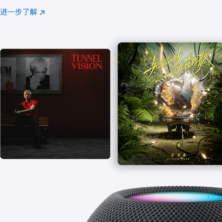
注
进一步了解
Apple
(在
Music
新
窗
口
中
打
开)