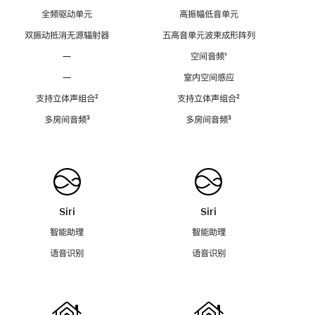
全频驱动单元
高振幅低音单元
双振动抵消无源辐射器
五高音单元波束成形阵列
—
空间音频
脚
¹
注
—
室内空间感应
支持立体声组合
脚
²
支持立体声组合
脚
²
注
注
多房间音频
脚
³
多房间音频
脚
³
注
注
Siri
Siri
智能助理
智能助理
语音识别
语音识别