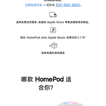
立即在线交流
(在
或致电
400-666-8800
。
新
窗
口
选择免费送货服务，或者到 Apple Store 零售店提取现货商品。
中
打
开)
购买 HomePod mini，Apple Music 免费试听三个月
脚
⁺
注
简单免费的退货服务
哪款 HomePod 适
合你？
进
一
步