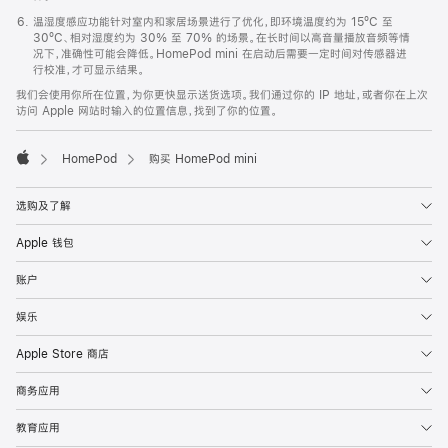
温湿度感应功能针对室内和家居场景进行了优化，即环境温度约为 15ºC 至
30ºC、相对湿度约为 30% 至 70% 的场景。在长时间以高音量播放音频等情
况下，准确性可能会降低。HomePod mini 在启动后需要一定时间对传感器进
行校准，才可显示结果。
我们会使用你所在位置，为你更快显示送货选项。我们通过你的 IP 地址，或者你在上次
访问 Apple 网站时输入的位置信息，找到了你的位置。
HomePod
购买 HomePod mini
Apple
选购及了解
Apple 钱包
账户
娱乐
Apple Store 商店
商务应用
教育应用