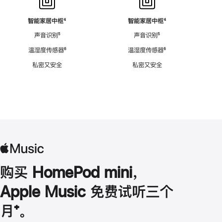
智能家居中枢
脚
⁴
智能家居中枢
脚
⁴
注
注
声音识别
脚
⁵
声音识别
脚
⁵
注
注
温湿度传感器
脚
⁶
温湿度传感器
脚
⁶
注
注
私密又安全
私密又安全
购买 HomePod mini，
Apple Music 免费试听三个
月
脚
⁺。