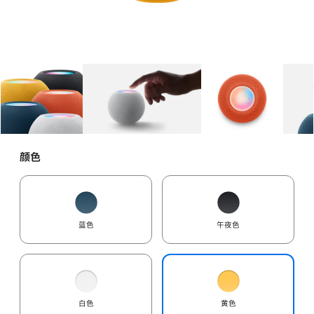
图库
图像
1
图库
图像
2
图库
图像
3
颜色
蓝色
午夜色
白色
黄色