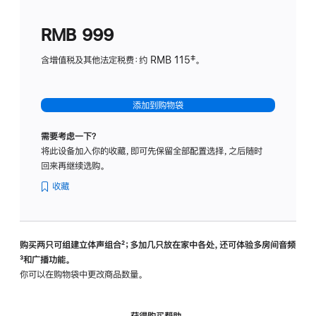
划
(适
RMB 999
用
于
含增值税及其他法定税费：约 RMB 115‡。
HomeP
mini)
添加到购物袋
需要考虑一下？
将此设备加入你的收藏，即可先保留全部配置选择，之后随时
回来再继续选购。
收藏
购买两只可组建立体声组合
脚
²；多加几只放在家中各处，还可体验多‍房‍间音频
脚
³和广播功能。
注
注
你可以在购物袋中更改商品数量。
获得购买帮助，