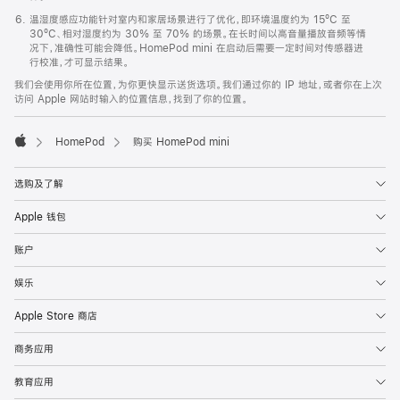
温湿度感应功能针对室内和家居场景进行了优化，即环境温度约为 15ºC 至
30ºC、相对湿度约为 30% 至 70% 的场景。在长时间以高音量播放音频等情
况下，准确性可能会降低。HomePod mini 在启动后需要一定时间对传感器进
行校准，才可显示结果。
我们会使用你所在位置，为你更快显示送货选项。我们通过你的 IP 地址，或者你在上次
访问 Apple 网站时输入的位置信息，找到了你的位置。
HomePod
购买 HomePod mini
Apple
选购及了解
Apple 钱包
账户
娱乐
Apple Store 商店
商务应用
教育应用