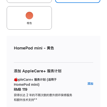
橙色
HomePod mini - 黄色
添加 AppleCare+ 服务计划
AppleCare+ 服务计划 (适用于
AppleC
添加
HomePod mini)
服
RMB 119
务
获得长达 2 年的不限次数的意外损坏保修服务
和额外技术支持
脚
**
计
注