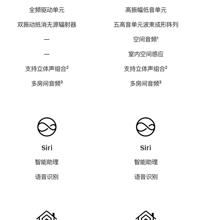
全频驱动单元
高振幅低音单元
双振动抵消无源辐射器
五高音单元波束成形阵列
—
空间音频
脚
¹
注
—
室内空间感应
支持立体声组合
脚
²
支持立体声组合
脚
²
注
注
多房间音频
脚
³
多房间音频
脚
³
注
注
Siri
Siri
智能助理
智能助理
语音识别
语音识别