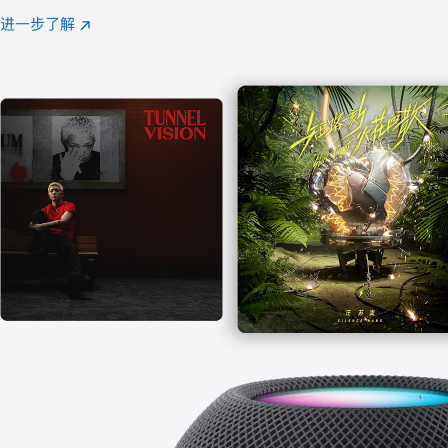
注
进一步了解
Apple
(在
Music
新
窗
口
中
打
开)