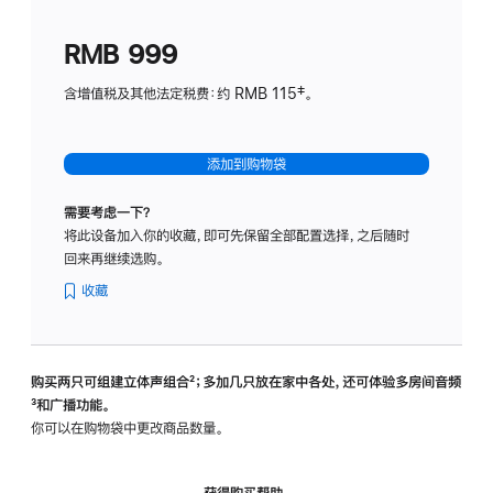
划
(适
RMB 999
用
于
含增值税及其他法定税费：约 RMB 115‡。
HomeP
mini)
添加到购物袋
需要考虑一下？
将此设备加入你的收藏，即可先保留全部配置选择，之后随时
回来再继续选购。
收藏
购买两只可组建立体声组合
脚
²；多加几只放在家中各处，还可体验多‍房‍间音频
脚
³和广播功能。
注
注
你可以在购物袋中更改商品数量。
获得购买帮助，