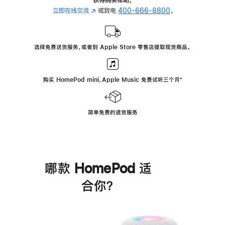
立即在线交流
(在
或致电
400-666-8800
。
新
窗
口
选择免费送货服务，或者到 Apple Store 零售店提取现货商品。
中
打
开)
购买 HomePod mini，Apple Music 免费试听三个月
脚
⁺
注
简单免费的退货服务
哪款 HomePod 适
合你？
进
一
步