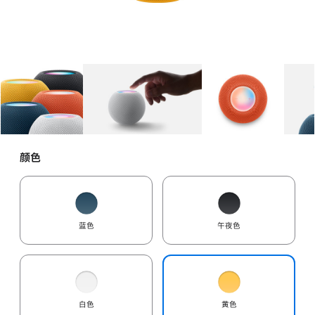
图库
图像
1
图库
图像
2
图库
图像
3
颜色
蓝色
午夜色
白色
黄色