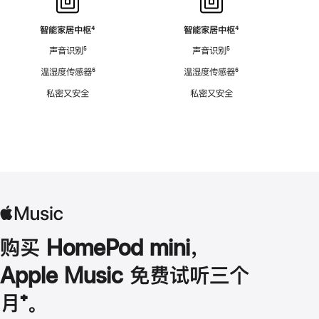
智能家居中枢
脚
⁴
智能家居中枢
脚
⁴
注
注
声音识别
脚
⁵
声音识别
脚
⁵
注
注
温湿度传感器
脚
⁶
温湿度传感器
脚
⁶
注
注
私密又安全
私密又安全
购买 HomePod mini，
Apple Music 免费试听三个
月
脚
⁺。