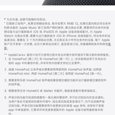
网
脚
‡ 为近似值。金额可能随时间变动。
注
页
⁺ 仅限新订阅用户。免费试用期结束后，每月收费为 RMB 12。优惠仅面向购买符合条件
页
的新设备的 Apple Music 新订阅用户限时提供。要兑换此优惠，需要将符合条件的音
频设备与运行最新版本 iOS 或 iPadOS 的 Apple 设备连接或配对。为 Apple
脚
Watch 兑换此优惠，需要与运行最新版本 iOS 的 iPhone 连接或配对。符合条件的设
备激活后，需要在 3 个月内领取此优惠。无论购买多少件符合条件的设备，每个 Apple
账户仅可享受一次优惠。会员方案将自动续订，直至取消订阅。须遵循限制条件和其他
条
款
。
(在
新
** AppleCare+ 服务计划可为使用过程中发生的意外损坏提供不限次数的保修服务。
窗
在 HomePod (第二代) 和 HomePod (第一代) 上，空间音频适用于支持此功
口
能的 app 中的兼容内容。并非所有内容都支持杜比全景声。
中
打
组建 HomePod 立体声组合需要使用两部同款 HomePod 扬声器，如两部
开)
HomePod mini、两部 HomePod (第二代) 或两部 HomePod (第一代)。
需要使用多部 HomePod 扬声器或兼容隔空播放功能并运行最新隔空播放软件
的扬声器。
需要使用支持 HomeKit 或 Matter 的配件。智能家居配件需单独购买。
声音识别功能可检测到烟雾和一氧化碳的警报声，并可在识别后向你发送通知。
当用户身处可能受到伤害的环境中，或在高风险或紧急情况下，均不应依赖声音
识别功能。声音识别功能需要使用升级更新后的家庭 app 架构，该架构于家庭
app 中单独提供。它要求所有连接家居配件的 Apple 设备均使用最新版本软
件。