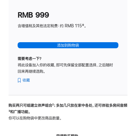
划
(适
RMB 999
用
于
含增值税及其他法定税费：约 RMB 115‡。
HomeP
mini)
添加到购物袋
需要考虑一下？
将此设备加入你的收藏，即可先保留全部配置选择，之后随时
回来再继续选购。
收藏
购买两只可组建立体声组合
脚
²；多加几只放在家中各处，还可体验多‍房‍间音频
脚
³和广播功能。
注
注
你可以在购物袋中更改商品数量。
获得购买帮助，