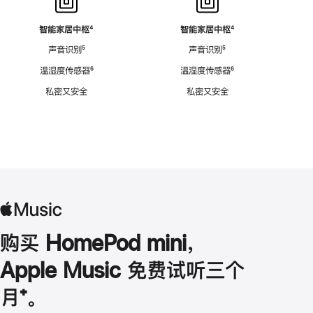
智能家居中枢
脚
⁴
智能家居中枢
脚
⁴
注
注
声音识别
脚
⁵
声音识别
脚
⁵
注
注
温湿度传感器
脚
⁶
温湿度传感器
脚
⁶
注
注
私密又安全
私密又安全
购买 HomePod mini，
Apple Music 免费试听三个
月
脚
⁺。