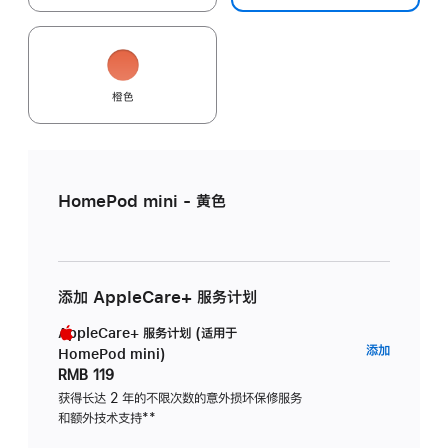
橙色
HomePod mini - 黄色
添加 AppleCare+ 服务计划
AppleCare+ 服务计划 (适用于
AppleC
添加
HomePod mini)
服
RMB 119
务
获得长达 2 年的不限次数的意外损坏保修服务
和额外技术支持
脚
**
计
注