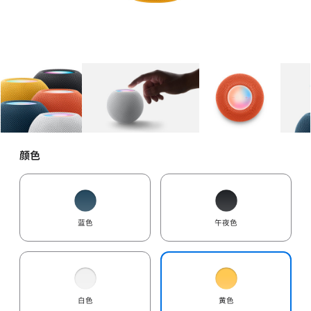
图库
图像
1
图库
图像
2
图库
图像
3
颜色
蓝色
午夜色
白色
黄色