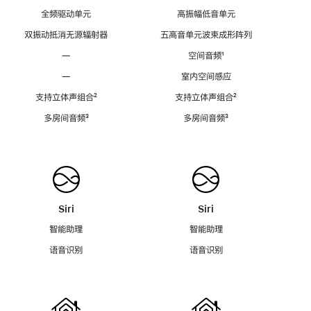
全频驱动单元
高振幅低音单元
双振动抵消无源辐射器
五高音单元波束成形阵列
—
空间音频
脚
¹
注
—
室内空间感应
支持立体声组合
脚
²
支持立体声组合
脚
²
注
注
多房间音频
脚
³
多房间音频
脚
³
注
注
Siri
Siri
智能助理
智能助理
语音识别
语音识别