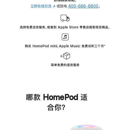
立即在线交流
(在
或致电
400-666-8800
。
新
窗
口
选择免费送货服务，或者到 Apple Store 零售店提取现货商品。
中
打
开)
购买 HomePod mini，Apple Music 免费试听三个月
脚
⁺
注
简单免费的退货服务
哪款 HomePod 适
合你？
进
一
步