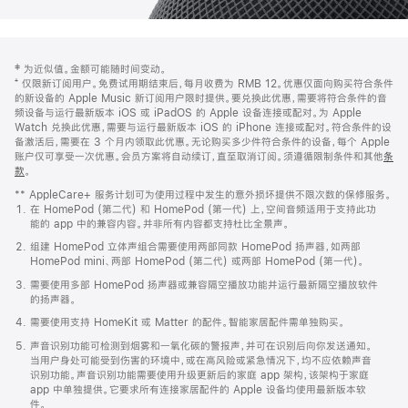
网
脚
‡ 为近似值。金额可能随时间变动。
注
页
⁺ 仅限新订阅用户。免费试用期结束后，每月收费为 RMB 12。优惠仅面向购买符合条件
页
的新设备的 Apple Music 新订阅用户限时提供。要兑换此优惠，需要将符合条件的音
频设备与运行最新版本 iOS 或 iPadOS 的 Apple 设备连接或配对。为 Apple
脚
Watch 兑换此优惠，需要与运行最新版本 iOS 的 iPhone 连接或配对。符合条件的设
备激活后，需要在 3 个月内领取此优惠。无论购买多少件符合条件的设备，每个 Apple
账户仅可享受一次优惠。会员方案将自动续订，直至取消订阅。须遵循限制条件和其他
条
款
。
(在
新
** AppleCare+ 服务计划可为使用过程中发生的意外损坏提供不限次数的保修服务。
窗
在 HomePod (第二代) 和 HomePod (第一代) 上，空间音频适用于支持此功
口
能的 app 中的兼容内容。并非所有内容都支持杜比全景声。
中
打
组建 HomePod 立体声组合需要使用两部同款 HomePod 扬声器，如两部
开)
HomePod mini、两部 HomePod (第二代) 或两部 HomePod (第一代)。
需要使用多部 HomePod 扬声器或兼容隔空播放功能并运行最新隔空播放软件
的扬声器。
需要使用支持 HomeKit 或 Matter 的配件。智能家居配件需单独购买。
声音识别功能可检测到烟雾和一氧化碳的警报声，并可在识别后向你发送通知。
当用户身处可能受到伤害的环境中，或在高风险或紧急情况下，均不应依赖声音
识别功能。声音识别功能需要使用升级更新后的家庭 app 架构，该架构于家庭
app 中单独提供。它要求所有连接家居配件的 Apple 设备均使用最新版本软
件。