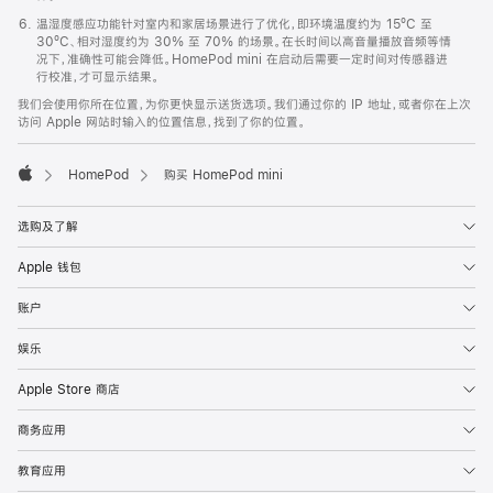
温湿度感应功能针对室内和家居场景进行了优化，即环境温度约为 15ºC 至
30ºC、相对湿度约为 30% 至 70% 的场景。在长时间以高音量播放音频等情
况下，准确性可能会降低。HomePod mini 在启动后需要一定时间对传感器进
行校准，才可显示结果。
我们会使用你所在位置，为你更快显示送货选项。我们通过你的 IP 地址，或者你在上次
访问 Apple 网站时输入的位置信息，找到了你的位置。
HomePod
购买 HomePod mini
Apple
选购及了解
Apple 钱包
账户
娱乐
Apple Store 商店
商务应用
教育应用