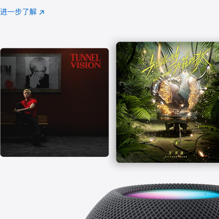
注
进一步了解
Apple
(在
Music
新
窗
口
中
打
开)