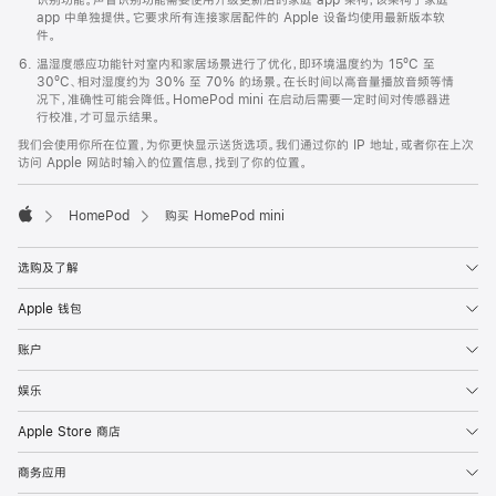
app 中单独提供。它要求所有连接家居配件的 Apple 设备均使用最新版本软
件。
温湿度感应功能针对室内和家居场景进行了优化，即环境温度约为 15ºC 至
30ºC、相对湿度约为 30% 至 70% 的场景。在长时间以高音量播放音频等情
况下，准确性可能会降低。HomePod mini 在启动后需要一定时间对传感器进
行校准，才可显示结果。
我们会使用你所在位置，为你更快显示送货选项。我们通过你的 IP 地址，或者你在上次
访问 Apple 网站时输入的位置信息，找到了你的位置。
HomePod
购买 HomePod mini
Apple
选购及了解
Apple 钱包
账户
娱乐
Apple Store 商店
商务应用