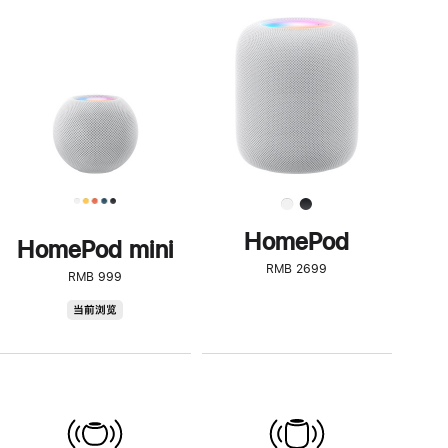
一
步
了
解
HomePod<
HomePod
HomePod mini
RMB 2699
RMB 999
HomePod
当前浏览
mini