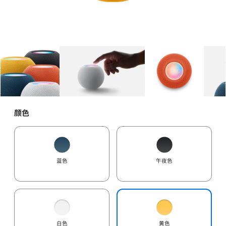
图库
图像
1
图库
图像
2
图库
图像
3
颜色
蓝色
午夜色
白色
黄色