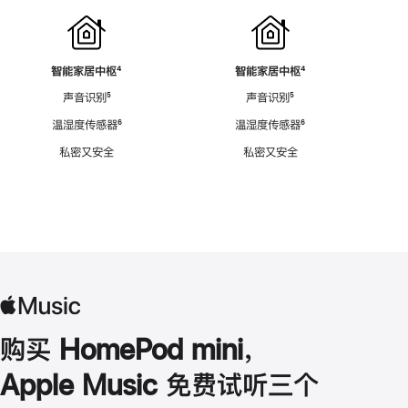
智能家居中枢
脚
⁴
智能家居中枢
脚
⁴
注
注
声音识别
脚
⁵
声音识别
脚
⁵
注
注
温湿度传感器
脚
⁶
温湿度传感器
脚
⁶
注
注
私密又安全
私密又安全
购买 HomePod mini，
Apple Music 免费试听三个