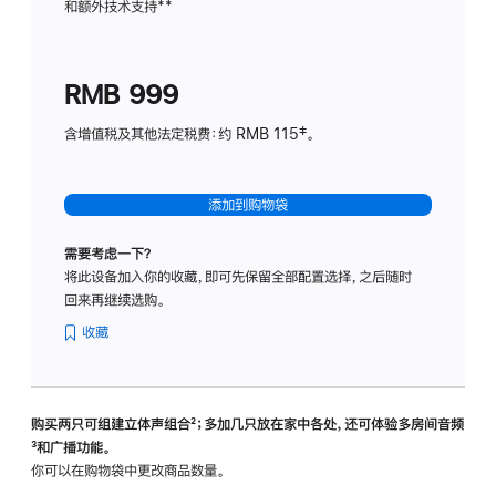
和额外技术支持
脚
**
计
注
划
(适
RMB 999
用
于
含增值税及其他法定税费：约 RMB 115‡。
HomeP
mini)
添加到购物袋
需要考虑一下？
将此设备加入你的收藏，即可先保留全部配置选择，之后随时
回来再继续选购。
收藏
购买两只可组建立体声组合
脚
²；多加几只放在家中各处，还可体验多‍房‍间音频
脚
³和广播功能。
注
注
你可以在购物袋中更改商品数量。