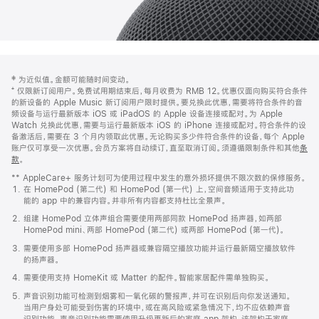
网
脚
‡ 为近似值。金额可能随时间变动。
注
页
⁺ 仅限新订阅用户。免费试用期结束后，每月收费为 RMB 12。优惠仅面向购买符合条件
页
的新设备的 Apple Music 新订阅用户限时提供。要兑换此优惠，需要将符合条件的音
频设备与运行最新版本 iOS 或 iPadOS 的 Apple 设备连接或配对。为 Apple
脚
Watch 兑换此优惠，需要与运行最新版本 iOS 的 iPhone 连接或配对。符合条件的设
备激活后，需要在 3 个月内领取此优惠。无论购买多少件符合条件的设备，每个 Apple
账户仅可享受一次优惠。会员方案将自动续订，直至取消订阅。须遵循限制条件和其他
条
款
。
(在
新
** AppleCare+ 服务计划可为使用过程中发生的意外损坏提供不限次数的保修服务。
窗
在 HomePod (第二代) 和 HomePod (第一代) 上，空间音频适用于支持此功
口
能的 app 中的兼容内容。并非所有内容都支持杜比全景声。
中
打
组建 HomePod 立体声组合需要使用两部同款 HomePod 扬声器，如两部
开)
HomePod mini、两部 HomePod (第二代) 或两部 HomePod (第一代)。
需要使用多部 HomePod 扬声器或兼容隔空播放功能并运行最新隔空播放软件
的扬声器。
需要使用支持 HomeKit 或 Matter 的配件。智能家居配件需单独购买。
声音识别功能可检测到烟雾和一氧化碳的警报声，并可在识别后向你发送通知。
当用户身处可能受到伤害的环境中，或在高风险或紧急情况下，均不应依赖声音
识别功能。声音识别功能需要使用升级更新后的家庭 app 架构，该架构于家庭