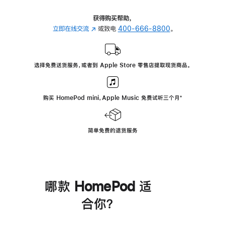
获得购买帮助，
立即在线交流
(在
或致电
400-666-8800
。
新
窗
口
选择免费送货服务，或者到 Apple Store 零售店提取现货商品。
中
打
开)
购买 HomePod mini，Apple Music 免费试听三个月
脚
⁺
注
简单免费的退货服务
哪款 HomePod 适
合你？
进