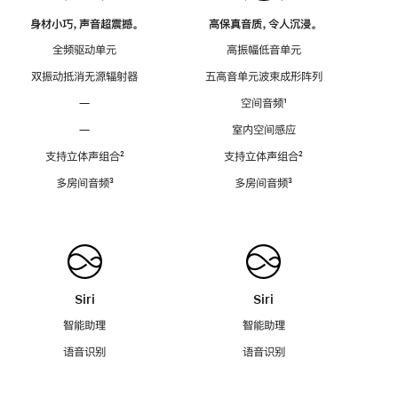
身材小巧，声音超震撼。
高保真音质，令人沉浸。
全频驱动单元
高振幅低音单元
双振动抵消无源辐射器
五高音单元波束成形阵列
—
空间音频
脚
¹
注
—
室内空间感应
支持立体声组合
脚
²
支持立体声组合
脚
²
注
注
多房间音频
脚
³
多房间音频
脚
³
注
注
Siri
Siri
智能助理
智能助理
语音识别
语音识别