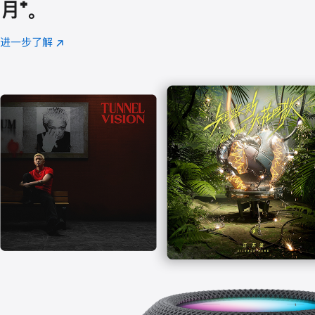
月
脚
⁺。
注
进一步了解
Apple
(在
Music
新
窗
口
中
打
开)