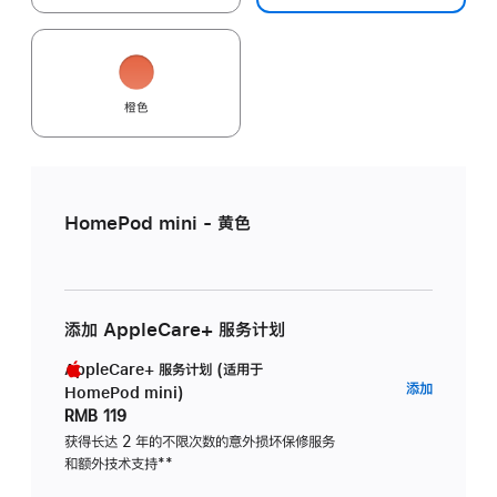
橙色
HomePod mini - 黄色
添加 AppleCare+ 服务计划
AppleCare+ 服务计划 (适用于
AppleC
添加
HomePod mini)
服
RMB 119
务
获得长达 2 年的不限次数的意外损坏保修服务
和额外技术支持
脚
**
计
注