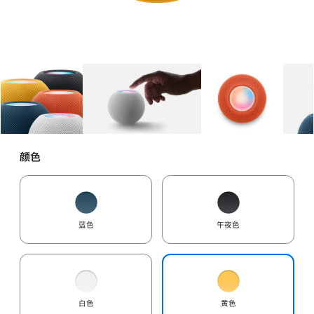
图库
图像
1
图库
图像
2
图库
图像
3
颜色
蓝色
午夜色
白色
黄色