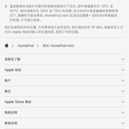
温湿度感应功能针对室内和家居场景进行了优化，即环境温度约为 15ºC 至
30ºC、相对湿度约为 30% 至 70% 的场景。在长时间以高音量播放音频等情
况下，准确性可能会降低。HomePod mini 在启动后需要一定时间对传感器进
行校准，才可显示结果。
我们会使用你所在位置，为你更快显示送货选项。我们通过你的 IP 地址，或者你在上次
访问 Apple 网站时输入的位置信息，找到了你的位置。
HomePod
购买 HomePod mini
Apple
选购及了解
Apple 钱包
账户
娱乐
Apple Store 商店
商务应用
教育应用