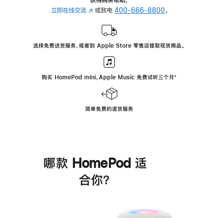
立即在线交流
(在
或致电
400-666-8800
。
新
窗
口
选择免费送货服务，或者到 Apple Store 零售店提取现货商品。
中
打
开)
购买 HomePod mini，Apple Music 免费试听三个月
脚
⁺
注
简单免费的退货服务
哪款 HomePod 适
合你？
进
一
步