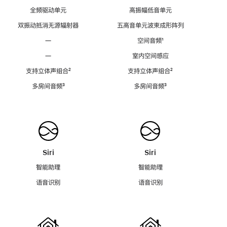
全频驱动单元
高振幅低音单元
双振动抵消无源辐射器
五高音单元波束成形阵列
—
空间音频
脚
¹
注
—
室内空间感应
支持立体声组合
脚
²
支持立体声组合
脚
²
注
注
多房间音频
脚
³
多房间音频
脚
³
注
注
Siri
Siri
智能助理
智能助理
语音识别
语音识别