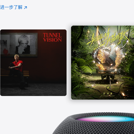
注
进一步了解
Apple
(在
Music
新
窗
口
中
打
开)