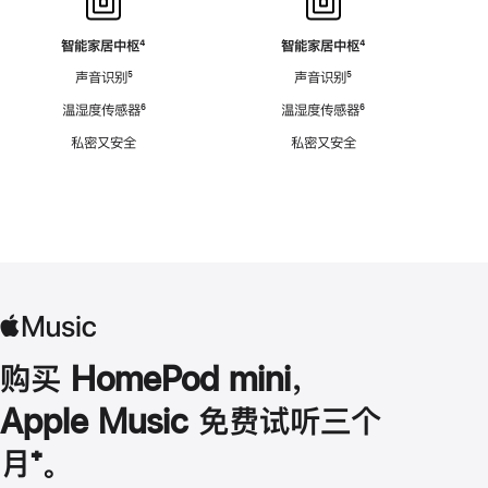
智能家居中枢
脚
⁴
智能家居中枢
脚
⁴
注
注
声音识别
脚
⁵
声音识别
脚
⁵
注
注
温湿度传感器
脚
⁶
温湿度传感器
脚
⁶
注
注
私密又安全
私密又安全
购买 HomePod mini，
Apple Music 免费试听三个
月
脚
⁺。