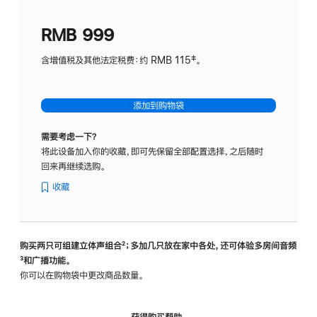
划
(适
RMB 999
用
于
含增值税及其他法定税费：约 RMB 115‡。
HomeP
mini)
添加到购物袋
需要考虑一下？
将此设备加入你的收藏，即可先保留全部配置选择，之后随时
回来再继续选购。
收藏
购买两只可组建立体声组合
脚
²；多加几只放在家中各处，还可体验多‍房‍间音频
脚
³和广播功能。
注
注
你可以在购物袋中更改商品数量。
获得购买帮助，