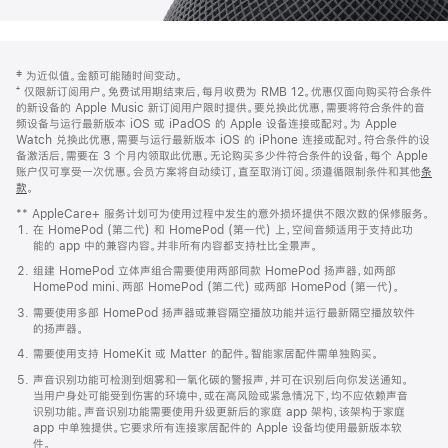
网
脚
‡ 为近似值。金额可能随时间变动。
注
页
⁺ 仅限新订阅用户。免费试用期结束后，每月收费为 RMB 12。优惠仅面向购买符合条件
页
的新设备的 Apple Music 新订阅用户限时提供。要兑换此优惠，需要将符合条件的音
频设备与运行最新版本 iOS 或 iPadOS 的 Apple 设备连接或配对。为 Apple
脚
Watch 兑换此优惠，需要与运行最新版本 iOS 的 iPhone 连接或配对。符合条件的设
备激活后，需要在 3 个月内领取此优惠。无论购买多少件符合条件的设备，每个 Apple
账户仅可享受一次优惠。会员方案将自动续订，直至取消订阅。须遵循限制条件和其他
条
款
。
(在
新
** AppleCare+ 服务计划可为使用过程中发生的意外损坏提供不限次数的保修服务。
窗
在 HomePod (第二代) 和 HomePod (第一代) 上，空间音频适用于支持此功
口
能的 app 中的兼容内容。并非所有内容都支持杜比全景声。
中
打
组建 HomePod 立体声组合需要使用两部同款 HomePod 扬声器，如两部
开)
HomePod mini、两部 HomePod (第二代) 或两部 HomePod (第一代)。
需要使用多部 HomePod 扬声器或兼容隔空播放功能并运行最新隔空播放软件
的扬声器。
需要使用支持 HomeKit 或 Matter 的配件。智能家居配件需单独购买。
声音识别功能可检测到烟雾和一氧化碳的警报声，并可在识别后向你发送通知。
当用户身处可能受到伤害的环境中，或在高风险或紧急情况下，均不应依赖声音
识别功能。声音识别功能需要使用升级更新后的家庭 app 架构，该架构于家庭
app 中单独提供。它要求所有连接家居配件的 Apple 设备均使用最新版本软
件。