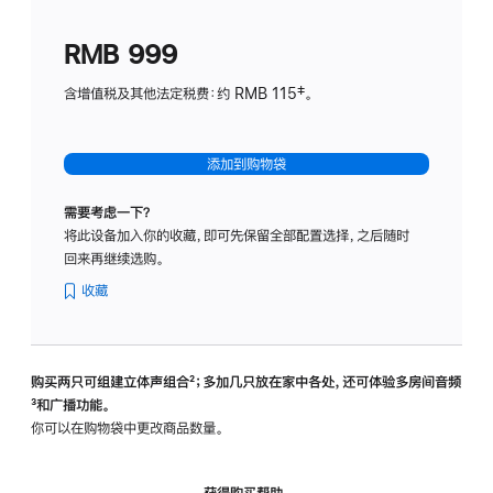
划
(适
RMB 999
用
于
含增值税及其他法定税费：约 RMB 115‡。
HomeP
mini)
添加到购物袋
需要考虑一下？
将此设备加入你的收藏，即可先保留全部配置选择，之后随时
回来再继续选购。
收藏
购买两只可组建立体声组合
脚
²；多加几只放在家中各处，还可体验多‍房‍间音频
脚
³和广播功能。
注
注
你可以在购物袋中更改商品数量。
获得购买帮助，