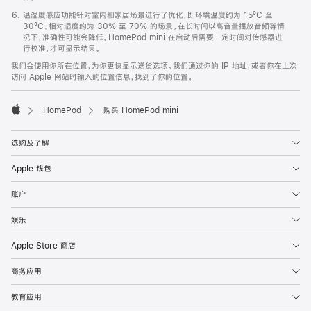
温湿度感应功能针对室内和家居场景进行了优化，即环境温度约为 15ºC 至
30ºC、相对湿度约为 30% 至 70% 的场景。在长时间以高音量播放音频等情
况下，准确性可能会降低。HomePod mini 在启动后需要一定时间对传感器进
行校准，才可显示结果。
我们会使用你所在位置，为你更快显示送货选项。我们通过你的 IP 地址，或者你在上次
访问 Apple 网站时输入的位置信息，找到了你的位置。
HomePod
购买 HomePod mini
Apple
选购及了解
Apple 钱包
账户
娱乐
Apple Store 商店
商务应用
教育应用