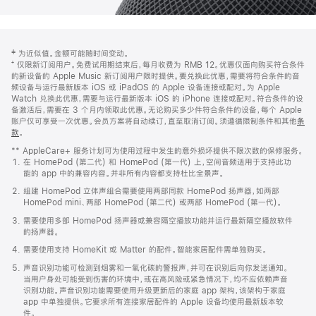
网
脚
‡ 为近似值。金额可能随时间变动。
注
页
⁺ 仅限新订阅用户。免费试用期结束后，每月收费为 RMB 12。优惠仅面向购买符合条件
页
的新设备的 Apple Music 新订阅用户限时提供。要兑换此优惠，需要将符合条件的音
频设备与运行最新版本 iOS 或 iPadOS 的 Apple 设备连接或配对。为 Apple
脚
Watch 兑换此优惠，需要与运行最新版本 iOS 的 iPhone 连接或配对。符合条件的设
备激活后，需要在 3 个月内领取此优惠。无论购买多少件符合条件的设备，每个 Apple
账户仅可享受一次优惠。会员方案将自动续订，直至取消订阅。须遵循限制条件和其他
条
款
。
(在
新
** AppleCare+ 服务计划可为使用过程中发生的意外损坏提供不限次数的保修服务。
窗
在 HomePod (第二代) 和 HomePod (第一代) 上，空间音频适用于支持此功
口
能的 app 中的兼容内容。并非所有内容都支持杜比全景声。
中
打
组建 HomePod 立体声组合需要使用两部同款 HomePod 扬声器，如两部
开)
HomePod mini、两部 HomePod (第二代) 或两部 HomePod (第一代)。
需要使用多部 HomePod 扬声器或兼容隔空播放功能并运行最新隔空播放软件
的扬声器。
需要使用支持 HomeKit 或 Matter 的配件。智能家居配件需单独购买。
声音识别功能可检测到烟雾和一氧化碳的警报声，并可在识别后向你发送通知。
当用户身处可能受到伤害的环境中，或在高风险或紧急情况下，均不应依赖声音
识别功能。声音识别功能需要使用升级更新后的家庭 app 架构，该架构于家庭
app 中单独提供。它要求所有连接家居配件的 Apple 设备均使用最新版本软
件。