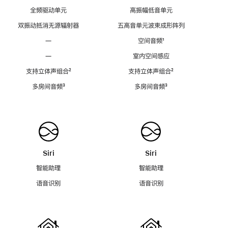
全频驱动单元
高振幅低音单元
双振动抵消无源辐射器
五高音单元波束成形阵列
—
空间音频
脚
¹
注
—
室内空间感应
支持立体声组合
脚
²
支持立体声组合
脚
²
注
注
多房间音频
脚
³
多房间音频
脚
³
注
注
Siri
Siri
智能助理
智能助理
语音识别
语音识别