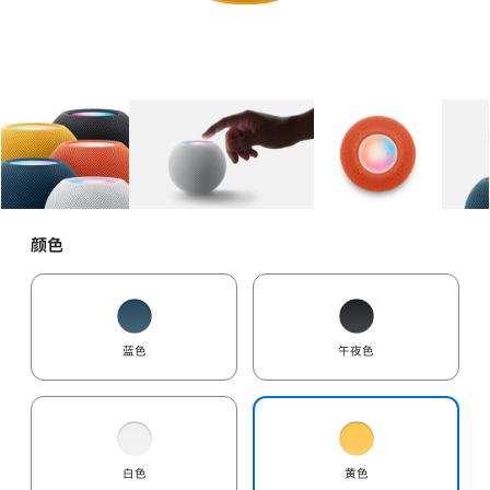
图库
图像
1
图库
图像
2
图库
图像
3
颜色
蓝色
午夜色
白色
黄色