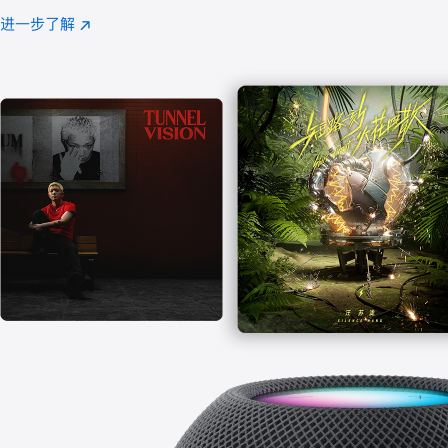
注
进一步了解
Apple
(在
Music
新
窗
口
中
打
开)