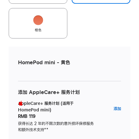
橙色
HomePod mini - 黄色
添加 AppleCare+ 服务计划
AppleCare+ 服务计划 (适用于
AppleC
添加
HomePod mini)
服
RMB 119
务
获得长达 2 年的不限次数的意外损坏保修服务
和额外技术支持
脚
**
计
注