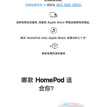
立即在线交流
(在
或致电
400-666-8800
。
新
窗
口
选择免费送货服务，或者到 Apple Store 零售店提取现货商品。
中
打
开)
购买 HomePod mini，Apple Music 免费试听三个月
脚
⁺
注
简单免费的退货服务
哪款 HomePod 适
合你？
进
一
步