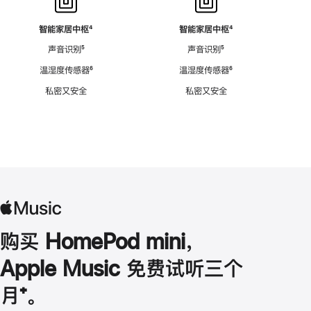
智能家居中枢
脚
⁴
智能家居中枢
脚
⁴
注
注
声音识别
脚
⁵
声音识别
脚
⁵
注
注
温湿度传感器
脚
⁶
温湿度传感器
脚
⁶
注
注
私密又安全
私密又安全
购买 HomePod mini，
Apple Music 免费试听三个
月
脚
⁺。