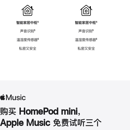
智能家居中枢
脚
⁴
智能家居中枢
脚
⁴
注
注
声音识别
脚
⁵
声音识别
脚
⁵
注
注
温湿度传感器
脚
⁶
温湿度传感器
脚
⁶
注
注
私密又安全
私密又安全
购买 HomePod mini，
Apple Music 免费试听三个