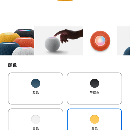
图库
图像
1
图库
图像
2
图库
图像
3
颜色
蓝色
午夜色
白色
黄色