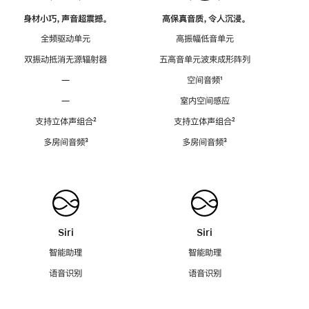
身材小巧，声音超震撼。
高保真音质，令人沉浸。
全频驱动单元
高振幅低音单元
双振动抵消无源辐射器
五高音单元波束成形阵列
—
空间音频
脚
¹
注
—
室内空间感应
支持立体声组合
脚
²
支持立体声组合
脚
²
注
注
多房间音频
脚
³
多房间音频
脚
³
注
注
Siri
Siri
智能助理
智能助理
语音识别
语音识别