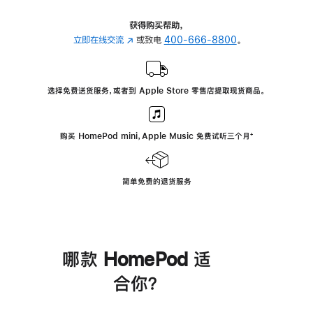
获得购买帮助，
立即在线交流
(在
或致电
400-666-8800
。
新
窗
口
选择免费送货服务，或者到 Apple Store 零售店提取现货商品。
中
打
开)
购买 HomePod mini，Apple Music 免费试听三个月
脚
⁺
注
简单免费的退货服务
哪款 HomePod 适
合你？
进