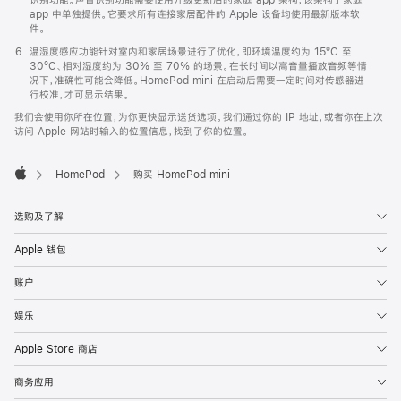
app 中单独提供。它要求所有连接家居配件的 Apple 设备均使用最新版本软
件。
温湿度感应功能针对室内和家居场景进行了优化，即环境温度约为 15ºC 至
30ºC、相对湿度约为 30% 至 70% 的场景。在长时间以高音量播放音频等情
况下，准确性可能会降低。HomePod mini 在启动后需要一定时间对传感器进
行校准，才可显示结果。
我们会使用你所在位置，为你更快显示送货选项。我们通过你的 IP 地址，或者你在上次
访问 Apple 网站时输入的位置信息，找到了你的位置。
HomePod
购买 HomePod mini
Apple
选购及了解
Apple 钱包
账户
娱乐
Apple Store 商店
商务应用