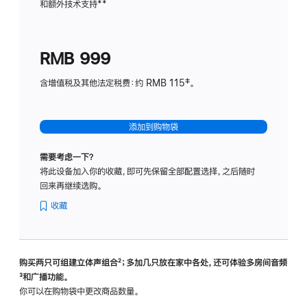
和额外技术支持
脚
**
计
注
划
(适
RMB 999
用
于
含增值税及其他法定税费：约 RMB 115‡。
HomeP
mini)
添加到购物袋
需要考虑一下？
将此设备加入你的收藏，即可先保留全部配置选择，之后随时
回来再继续选购。
收藏
购买两只可组建立体声组合
脚
²；多加几只放在家中各处，还可体验多‍房‍间音频
脚
³和广播功能。
注
注
你可以在购物袋中更改商品数量。