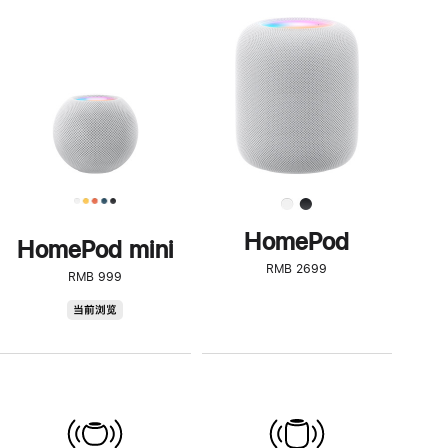
一
步
了
解
HomePod<
HomePod
HomePod mini
RMB 2699
RMB 999
HomePod
当前浏览
mini