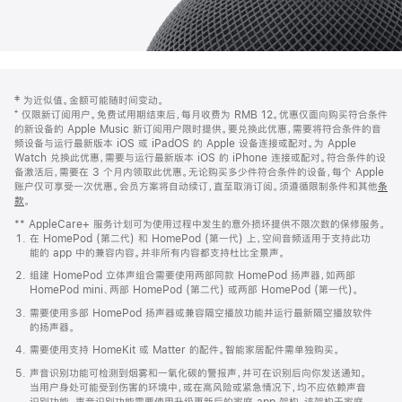
网
脚
‡ 为近似值。金额可能随时间变动。
注
页
⁺ 仅限新订阅用户。免费试用期结束后，每月收费为 RMB 12。优惠仅面向购买符合条件
页
的新设备的 Apple Music 新订阅用户限时提供。要兑换此优惠，需要将符合条件的音
频设备与运行最新版本 iOS 或 iPadOS 的 Apple 设备连接或配对。为 Apple
脚
Watch 兑换此优惠，需要与运行最新版本 iOS 的 iPhone 连接或配对。符合条件的设
备激活后，需要在 3 个月内领取此优惠。无论购买多少件符合条件的设备，每个 Apple
账户仅可享受一次优惠。会员方案将自动续订，直至取消订阅。须遵循限制条件和其他
条
款
。
(在
新
** AppleCare+ 服务计划可为使用过程中发生的意外损坏提供不限次数的保修服务。
窗
在 HomePod (第二代) 和 HomePod (第一代) 上，空间音频适用于支持此功
口
能的 app 中的兼容内容。并非所有内容都支持杜比全景声。
中
打
组建 HomePod 立体声组合需要使用两部同款 HomePod 扬声器，如两部
开)
HomePod mini、两部 HomePod (第二代) 或两部 HomePod (第一代)。
需要使用多部 HomePod 扬声器或兼容隔空播放功能并运行最新隔空播放软件
的扬声器。
需要使用支持 HomeKit 或 Matter 的配件。智能家居配件需单独购买。
声音识别功能可检测到烟雾和一氧化碳的警报声，并可在识别后向你发送通知。
当用户身处可能受到伤害的环境中，或在高风险或紧急情况下，均不应依赖声音
识别功能。声音识别功能需要使用升级更新后的家庭 app 架构，该架构于家庭