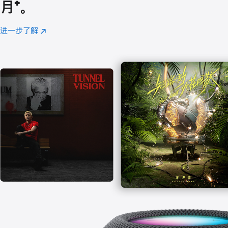
月
脚
⁺。
注
进一步了解
Apple
(在
Music
新
窗
口
中
打
开)