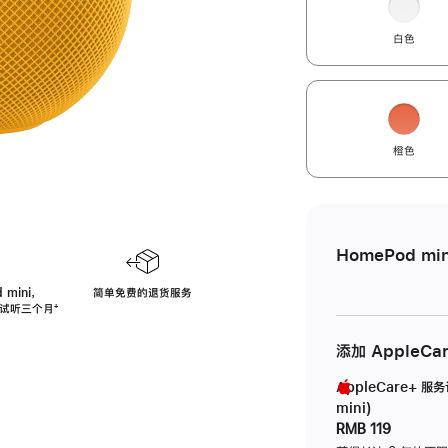
白色
橙色
HomePod min
 mini，
简单免费的退货服务
免费试听三个月
脚
⁺
注
添加 AppleCa
AppleCare+ 服
mini)
RMB 119