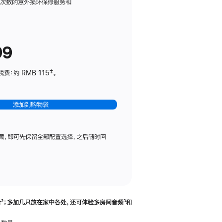
务
限次数的意外损坏保修服务和
计
划
(适
99
用
于
：约 RMB 115‡。
HomePod
mini)
添加到购物袋
藏，即可先保留全部配置选择，之后随时回
合
脚
²；多加几只放在家中各处，还可体验多‍房‍间音频
脚
³和
注
注