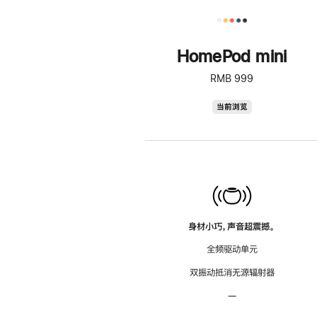
HomePod mini
RMB 999
HomePod
当前浏览
mini
身材小巧，声音超震撼。
全频驱动单元
双振动抵消无源辐射器
—