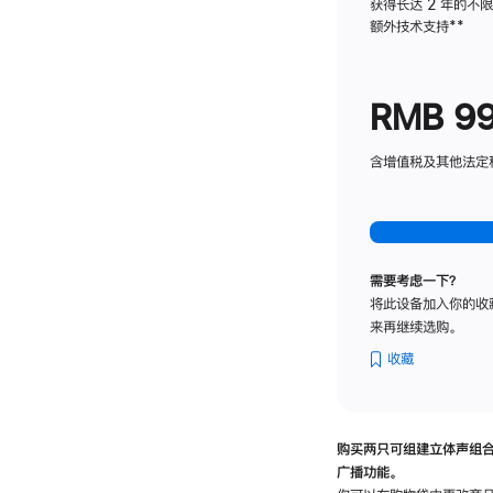
获得长达 2 年的不
额外技术支持
脚
**
注
RMB 9
含增值税及其他法定税费
需要考虑一下？
将此设备加入你的收
来再继续选购。
收藏
购买两只可组建立体声组
广播功能。