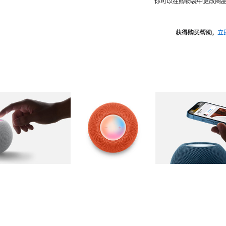
你可以在购物袋中更改商品
获得购买帮助，
立
图库
图像
2
图库
图像
3
图