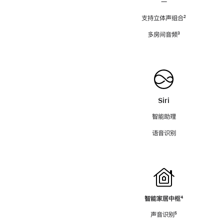
—
支持立体声组合
脚
²
注
多房间音频
脚
³
注
Siri
智能助理
语音识别
智能家居中枢
脚
⁴
注
声音识别
脚
⁵