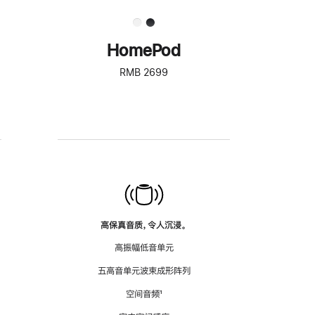
HomePod
RMB 2699
高保真音质，令人沉浸。
高振幅低音单元
五高音单元波束成形阵列
空间音频
脚
¹
注