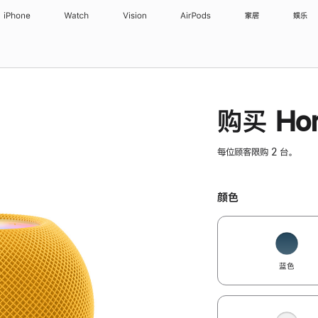
iPhone
Watch
Vision
AirPods
家居
娱乐
购买 Hom
每位顾客限购 2 台。
颜色
蓝色