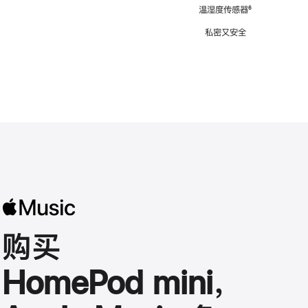
注
温湿度传感器
脚
⁶
注
私密又安全
购买
HomePod mini，