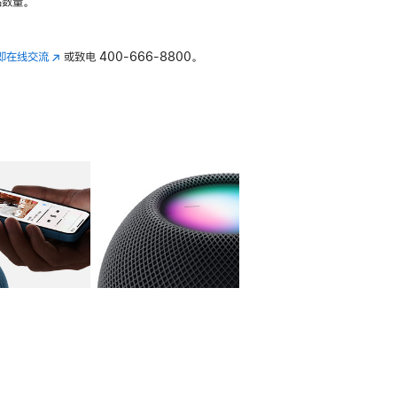
数量。
即在线交流
(在
或致电
400-666-8800。
新
窗
口
中
打
开)
库
图像
4
图库
图像
5