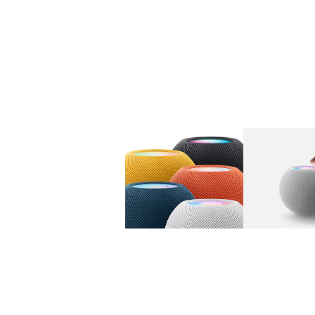
图库
图像
1