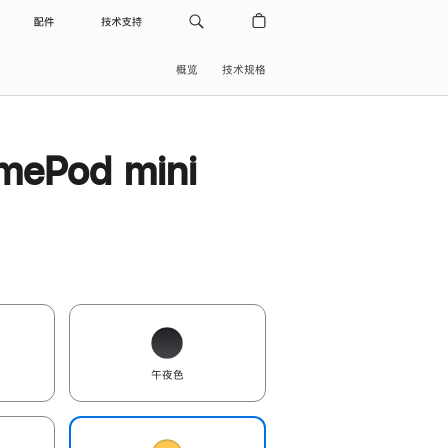
配件
技术支持
概览
技术规格
ePod mini
午夜色