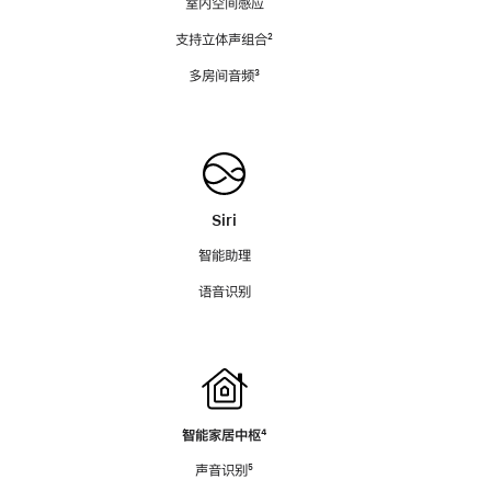
室内空间感应
支持立体声组合
脚
²
注
多房间音频
脚
³
注
Siri
智能助理
语音识别
智能家居中枢
脚
⁴
注
声音识别
脚
⁵