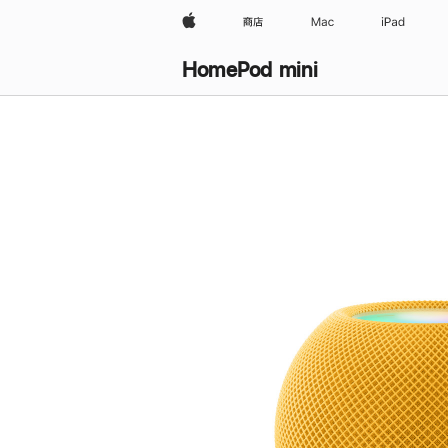
Apple
商店
Mac
iPad
HomePod mini
购
买
HomePod mini