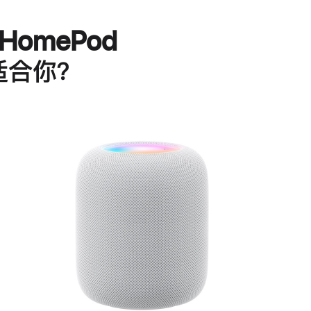
HomePod
适合你？
进
一
步
了
解
HomePod<