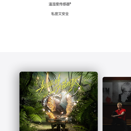
注
温湿度传感器
脚
⁶
注
私密又安全