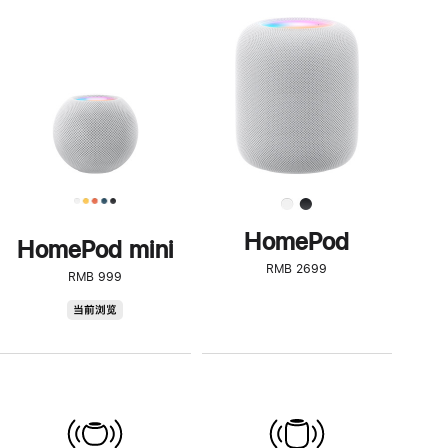
一
步
了
解
HomePod<
HomePod
HomePod mini
RMB 2699
RMB 999
HomePod
当前浏览
mini