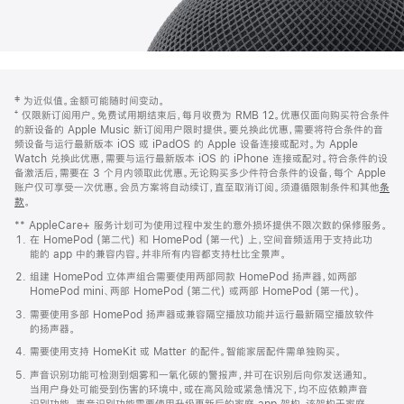
网
脚
‡ 为近似值。金额可能随时间变动。
注
页
⁺ 仅限新订阅用户。免费试用期结束后，每月收费为 RMB 12。优惠仅面向购买符合条件
页
的新设备的 Apple Music 新订阅用户限时提供。要兑换此优惠，需要将符合条件的音
频设备与运行最新版本 iOS 或 iPadOS 的 Apple 设备连接或配对。为 Apple
脚
Watch 兑换此优惠，需要与运行最新版本 iOS 的 iPhone 连接或配对。符合条件的设
备激活后，需要在 3 个月内领取此优惠。无论购买多少件符合条件的设备，每个 Apple
账户仅可享受一次优惠。会员方案将自动续订，直至取消订阅。须遵循限制条件和其他
条
款
。
(在
新
** AppleCare+ 服务计划可为使用过程中发生的意外损坏提供不限次数的保修服务。
窗
在 HomePod (第二代) 和 HomePod (第一代) 上，空间音频适用于支持此功
口
能的 app 中的兼容内容。并非所有内容都支持杜比全景声。
中
打
组建 HomePod 立体声组合需要使用两部同款 HomePod 扬声器，如两部
开)
HomePod mini、两部 HomePod (第二代) 或两部 HomePod (第一代)。
需要使用多部 HomePod 扬声器或兼容隔空播放功能并运行最新隔空播放软件
的扬声器。
需要使用支持 HomeKit 或 Matter 的配件。智能家居配件需单独购买。
声音识别功能可检测到烟雾和一氧化碳的警报声，并可在识别后向你发送通知。
当用户身处可能受到伤害的环境中，或在高风险或紧急情况下，均不应依赖声音
识别功能。声音识别功能需要使用升级更新后的家庭 app 架构，该架构于家庭