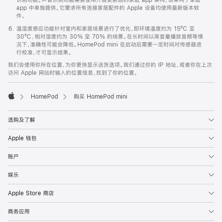
app 中单独提供。它要求所有连接家居配件的 Apple 设备均使用最新版本软
件。
温湿度感应功能针对室内和家居场景进行了优化，即环境温度约为 15ºC 至
30ºC、相对湿度约为 30% 至 70% 的场景。在长时间以高音量播放音频等情
况下，准确性可能会降低。HomePod mini 在启动后需要一定时间对传感器进
行校准，才可显示结果。
我们会使用你所在位置，为你更快显示送货选项。我们通过你的 IP 地址，或者你在上次
访问 Apple 网站时输入的位置信息，找到了你的位置。
HomePod
购买 HomePod mini
Apple
选购及了解
Apple 钱包
账户
娱乐
Apple Store 商店
商务应用