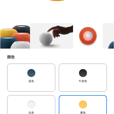
图库
图像
1
图库
图像
2
图库
图像
3
颜色
蓝色
午夜色
白色
黄色