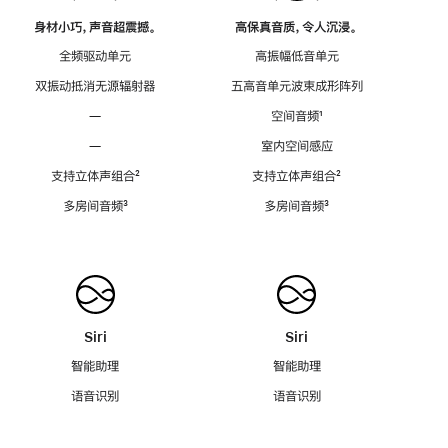
身材小巧，声音超震撼。
高保真音质，令人沉浸。
全频驱动单元
高振幅低音单元
双振动抵消无源辐射器
五高音单元波束成形阵列
—
空间音频
脚
¹
注
—
室内空间感应
支持立体声组合
脚
²
支持立体声组合
脚
²
注
注
多房间音频
脚
³
多房间音频
脚
³
注
注
Siri
Siri
智能助理
智能助理
语音识别
语音识别