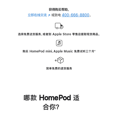
获得购买帮助，
立即在线交流
(在
或致电
400-666-8800
。
新
窗
口
选择免费送货服务，或者到 Apple Store 零售店提取现货商品。
中
打
开)
购买 HomePod mini，Apple Music 免费试听三个月
脚
⁺
注
简单免费的退货服务
哪款 HomePod 适
合你？
进