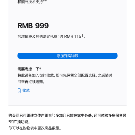
和额外技术支持
脚
**
计
注
划
(适
RMB 999
用
于
含增值税及其他法定税费：约 RMB 115‡。
HomeP
mini)
添加到购物袋
需要考虑一下？
将此设备加入你的收藏，即可先保留全部配置选择，之后随时
回来再继续选购。
收藏
购买两只可组建立体声组合
脚
²；多加几只放在家中各处，还可体验多‍房‍间音频
脚
³和广播功能。
注
注
你可以在购物袋中更改商品数量。