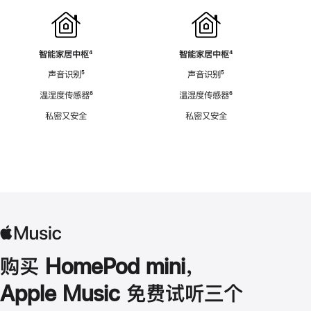
智能家居中枢
脚
⁴
智能家居中枢
脚
⁴
注
注
声音识别
脚
⁵
声音识别
脚
⁵
注
注
温湿度传感器
脚
⁶
温湿度传感器
脚
⁶
注
注
私密又安全
私密又安全
购买 HomePod mini，
Apple Music 免费试听三个