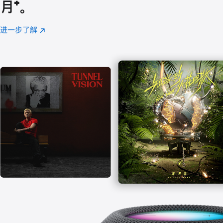
月
脚
⁺。
注
进一步了解
Apple
(在
Music
新
窗
口
中
打
开)