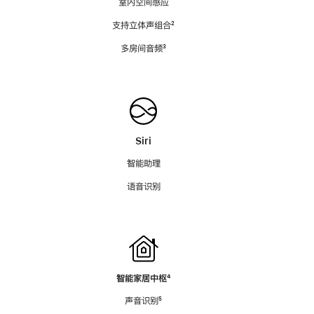
室内空间感应
支持立体声组合
脚
²
注
多房间音频
脚
³
注
Siri
智能助理
语音识别
智能家居中枢
脚
⁴
注
声音识别
脚
⁵