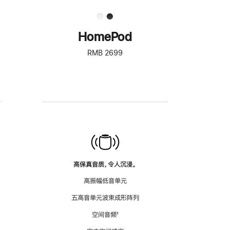
HomePod
RMB 2699
高保真音质，令人沉浸。
高振幅低音单元
五高音单元波束成形阵列
空间音频
脚
¹
注