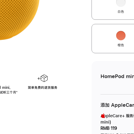
白色
橙色
HomePod min
 mini，
简单免费的退货服务
免费试听三个月
脚
⁺
注
添加 AppleCa
AppleCare+ 服
mini)
RMB 119