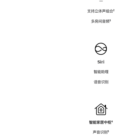
—
支持立体声组合
脚
²
注
多房间音频
脚
³
注
Siri
智能助理
语音识别
智能家居中枢
脚
⁴
注
声音识别
脚
⁵