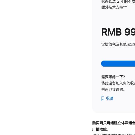
获得长达 2 年的不
额外技术支持
脚
**
注
RMB 9
含增值税及其他法定税费
需要考虑一下？
将此设备加入你的收
来再继续选购。
收藏
购买两只可组建立体声组
广播功能。