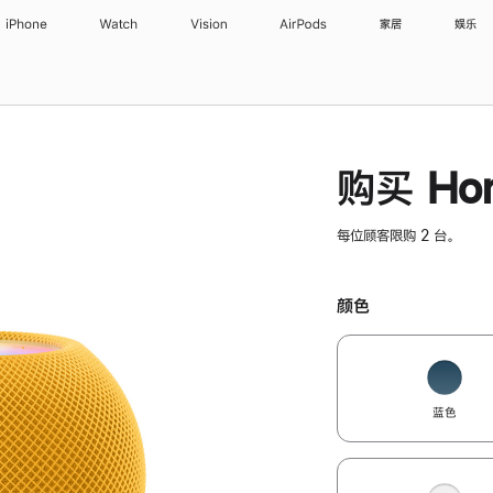
iPhone
Watch
Vision
AirPods
家居
娱乐
购买 Hom
每位顾客限购 2 台。
颜色
蓝色