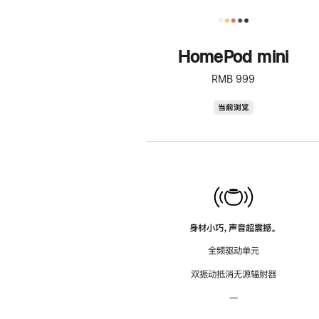
HomePod mini
RMB 999
HomePod
当前浏览
mini
身材小巧，声音超震撼。
全频驱动单元
双振动抵消无源辐射器
—