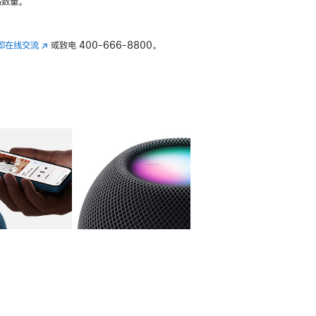
数量。
即在线交流
(在
或致电
400-666-8800。
新
窗
口
中
打
开)
库
图像
4
图库
图像
5