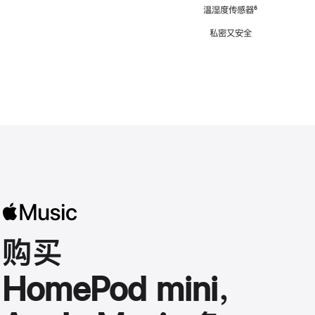
注
温湿度传感器
脚
⁶
注
私密又安全
购买
HomePod mini，