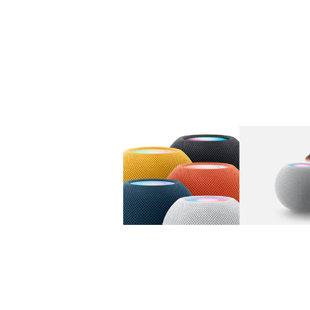
图库
图像
1