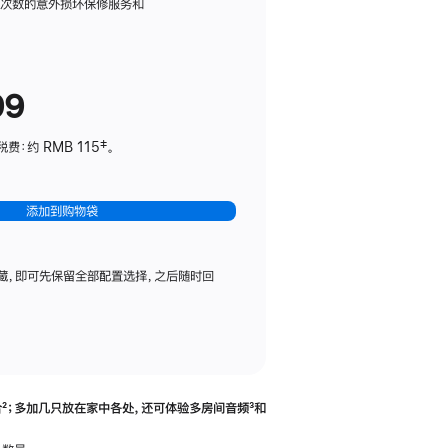
务
限次数的意外损坏保修服务和
计
划
(适
99
用
于
：约 RMB 115‡。
HomePod
mini)
添加到购物袋
藏，即可先保留全部配置选择，之后随时回
合
脚
²；多加几只放在家中各处，还可体验多‍房‍间音频
脚
³和
注
注