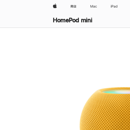
Apple
商店
Mac
iPad
HomePod mini
购
买
HomePod mini