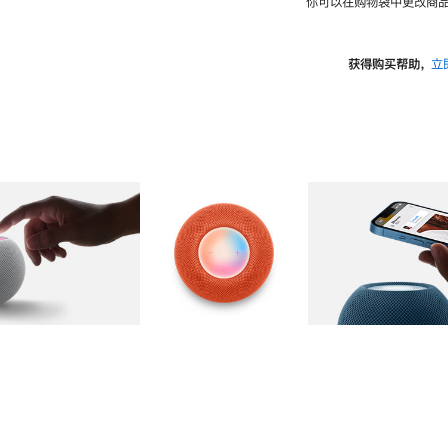
你可以在购物袋中更改商品
获得购买帮助，
立
图库
图像
2
图库
图像
3
图