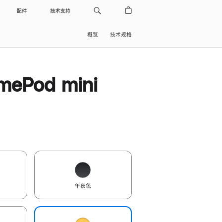
配件
技术支持
概览
技术规格
ePod mini
午夜色