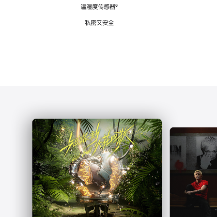
注
温湿度传感器
脚
⁶
注
私密又安全