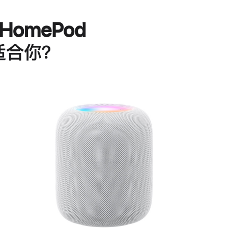
HomePod
适合你？
进
一
步
了
解
HomePod<