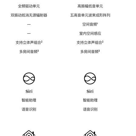
全频驱动单元
高振幅低音单元
双振动抵消无源辐射器
五高音单元波束成形阵列
—
空间音频
脚
¹
注
—
室内空间感应
支持立体声组合
脚
²
支持立体声组合
脚
²
注
注
多房间音频
脚
³
多房间音频
脚
³
注
注
Siri
Siri
智能助理
智能助理
语音识别
语音识别