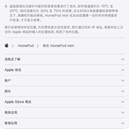
温湿度感应功能针对室内和家居场景进行了优化，即环境温度约为 15ºC 至
30ºC、相对湿度约为 30% 至 70% 的场景。在长时间以高音量播放音频等情
况下，准确性可能会降低。HomePod mini 在启动后需要一定时间对传感器进
行校准，才可显示结果。
我们会使用你所在位置，为你更快显示送货选项。我们通过你的 IP 地址，或者你在上次
访问 Apple 网站时输入的位置信息，找到了你的位置。
HomePod
购买 HomePod mini
Apple
选购及了解
Apple 钱包
账户
娱乐
Apple Store 商店
商务应用
教育应用