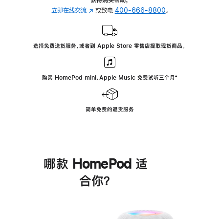
立即在线交流
(在
或致电
400-666-8800
。
新
窗
口
选择免费送货服务，或者到 Apple Store 零售店提取现货商品。
中
打
开)
购买 HomePod mini，Apple Music 免费试听三个月
脚
⁺
注
简单免费的退货服务
哪款 HomePod 适
合你？
进
一
步