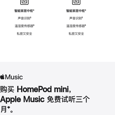
智能家居中枢
脚
⁴
智能家居中枢
脚
⁴
注
注
声音识别
脚
⁵
声音识别
脚
⁵
注
注
温湿度传感器
脚
⁶
温湿度传感器
脚
⁶
注
注
私密又安全
私密又安全
购买 HomePod mini，
Apple Music 免费试听三个
月
脚
⁺。