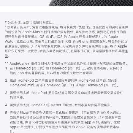
网
脚
‡ 为近似值。金额可能随时间变动。
注
页
⁺ 仅限新订阅用户。免费试用期结束后，每月收费为 RMB 12。优惠仅面向购买符合条件
页
的新设备的 Apple Music 新订阅用户限时提供。要兑换此优惠，需要将符合条件的音
频设备与运行最新版本 iOS 或 iPadOS 的 Apple 设备连接或配对。为 Apple
脚
Watch 兑换此优惠，需要与运行最新版本 iOS 的 iPhone 连接或配对。符合条件的设
备激活后，需要在 3 个月内领取此优惠。无论购买多少件符合条件的设备，每个 Apple
账户仅可享受一次优惠。会员方案将自动续订，直至取消订阅。须遵循限制条件和其他
条
款
。
(在
新
** AppleCare+ 服务计划可为使用过程中发生的意外损坏提供不限次数的保修服务。
窗
在 HomePod (第二代) 和 HomePod (第一代) 上，空间音频适用于支持此功
口
能的 app 中的兼容内容。并非所有内容都支持杜比全景声。
中
打
组建 HomePod 立体声组合需要使用两部同款 HomePod 扬声器，如两部
开)
HomePod mini、两部 HomePod (第二代) 或两部 HomePod (第一代)。
需要使用多部 HomePod 扬声器或兼容隔空播放功能并运行最新隔空播放软件
的扬声器。
需要使用支持 HomeKit 或 Matter 的配件。智能家居配件需单独购买。
声音识别功能可检测到烟雾和一氧化碳的警报声，并可在识别后向你发送通知。
当用户身处可能受到伤害的环境中，或在高风险或紧急情况下，均不应依赖声音
识别功能。声音识别功能需要使用升级更新后的家庭 app 架构，该架构于家庭
app 中单独提供。它要求所有连接家居配件的 Apple 设备均使用最新版本软
件。