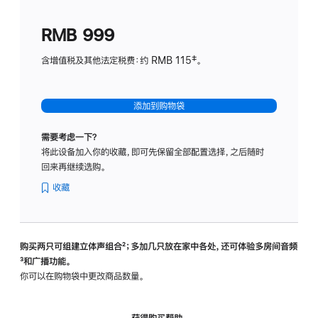
划
(适
RMB 999
用
于
含增值税及其他法定税费：约 RMB 115‡。
HomeP
mini)
添加到购物袋
需要考虑一下？
将此设备加入你的收藏，即可先保留全部配置选择，之后随时
回来再继续选购。
收藏
购买两只可组建立体声组合
脚
²；多加几只放在家中各处，还可体验多‍房‍间音频
脚
³和广播功能。
注
注
你可以在购物袋中更改商品数量。
获得购买帮助，