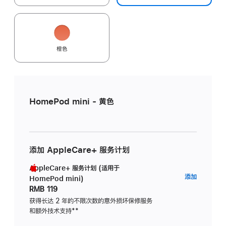
橙色
HomePod mini - 黄色
添加 AppleCare+ 服务计划
AppleCare+ 服务计划 (适用于
AppleC
添加
HomePod mini)
服
RMB 119
务
获得长达 2 年的不限次数的意外损坏保修服务
和额外技术支持
脚
**
计
注