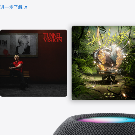
注
进一步了解
Apple
(在
Music
新
窗
口
中
打
开)