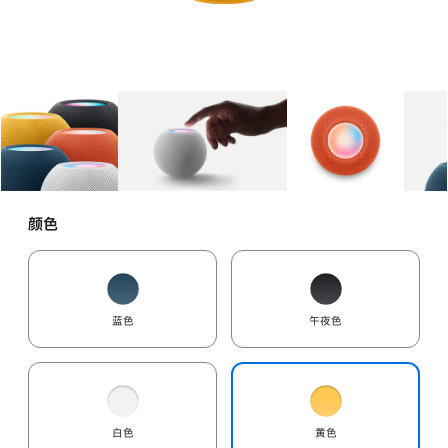
图库
图像
1
图库
图像
2
图库
图像
3
颜色
蓝色
午夜色
白色
黄色