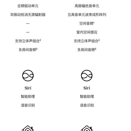
全频驱动单元
高振幅低音单元
双振动抵消无源辐射器
五高音单元波束成形阵列
—
空间音频
脚
¹
注
—
室内空间感应
支持立体声组合
脚
²
支持立体声组合
脚
²
注
注
多房间音频
脚
³
多房间音频
脚
³
注
注
Siri
Siri
智能助理
智能助理
语音识别
语音识别