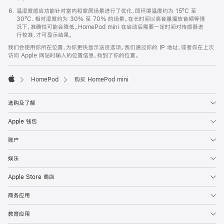
温湿度感应功能针对室内和家居场景进行了优化，即环境温度约为 15ºC 至
30ºC、相对湿度约为 30% 至 70% 的场景。在长时间以高音量播放音频等情
况下，准确性可能会降低。HomePod mini 在启动后需要一定时间对传感器进
行校准，才可显示结果。
我们会使用你所在位置，为你更快显示送货选项。我们通过你的 IP 地址，或者你在上次
访问 Apple 网站时输入的位置信息，找到了你的位置。
HomePod
购买 HomePod mini
Apple
选购及了解
Apple 钱包
账户
娱乐
Apple Store 商店
商务应用
教育应用