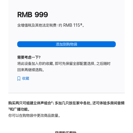
划
(适
RMB 999
用
于
含增值税及其他法定税费：约 RMB 115‡。
HomeP
mini)
添加到购物袋
需要考虑一下？
将此设备加入你的收藏，即可先保留全部配置选择，之后随时
回来再继续选购。
收藏
购买两只可组建立体声组合
脚
²；多加几只放在家中各处，还可体验多‍房‍间音频
脚
³和广播功能。
注
注
你可以在购物袋中更改商品数量。
获得购买帮助，