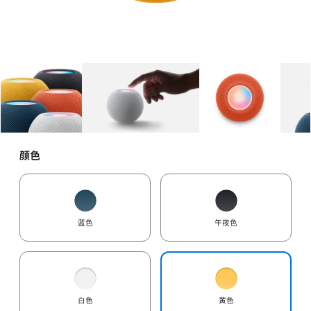
图库
图像
1
图库
图像
2
图库
图像
3
颜色
蓝色
午夜色
白色
黄色