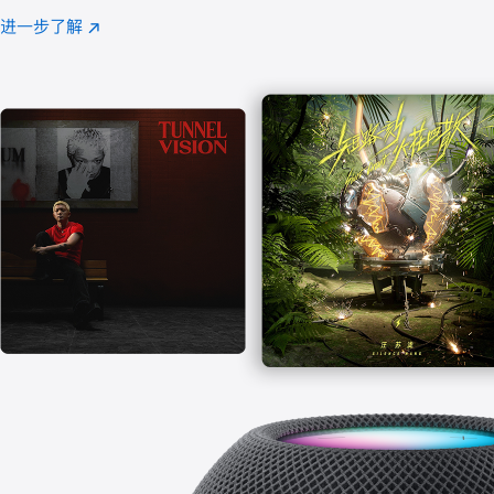
注
进一步了解
Apple
(在
Music
新
窗
口
中
打
开)