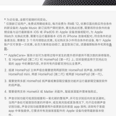
网
脚
‡ 为近似值。金额可能随时间变动。
注
页
⁺ 仅限新订阅用户。免费试用期结束后，每月收费为 RMB 12。优惠仅面向购买符合条件
页
的新设备的 Apple Music 新订阅用户限时提供。要兑换此优惠，需要将符合条件的音
频设备与运行最新版本 iOS 或 iPadOS 的 Apple 设备连接或配对。为 Apple
脚
Watch 兑换此优惠，需要与运行最新版本 iOS 的 iPhone 连接或配对。符合条件的设
备激活后，需要在 3 个月内领取此优惠。无论购买多少件符合条件的设备，每个 Apple
账户仅可享受一次优惠。会员方案将自动续订，直至取消订阅。须遵循限制条件和其他
条
款
。
(在
新
** AppleCare+ 服务计划可为使用过程中发生的意外损坏提供不限次数的保修服务。
窗
在 HomePod (第二代) 和 HomePod (第一代) 上，空间音频适用于支持此功
口
能的 app 中的兼容内容。并非所有内容都支持杜比全景声。
中
打
组建 HomePod 立体声组合需要使用两部同款 HomePod 扬声器，如两部
开)
HomePod mini、两部 HomePod (第二代) 或两部 HomePod (第一代)。
需要使用多部 HomePod 扬声器或兼容隔空播放功能并运行最新隔空播放软件
的扬声器。
需要使用支持 HomeKit 或 Matter 的配件。智能家居配件需单独购买。
声音识别功能可检测到烟雾和一氧化碳的警报声，并可在识别后向你发送通知。
当用户身处可能受到伤害的环境中，或在高风险或紧急情况下，均不应依赖声音
识别功能。声音识别功能需要使用升级更新后的家庭 app 架构，该架构于家庭
app 中单独提供。它要求所有连接家居配件的 Apple 设备均使用最新版本软
件。