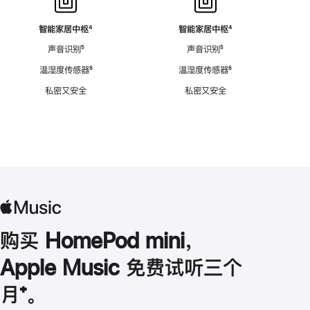
智能家居中枢
脚
⁴
智能家居中枢
脚
⁴
注
注
声音识别
脚
⁵
声音识别
脚
⁵
注
注
温湿度传感器
脚
⁶
温湿度传感器
脚
⁶
注
注
私密又安全
私密又安全
购买 HomePod mini，
Apple Music 免费试听三个
月
脚
⁺。