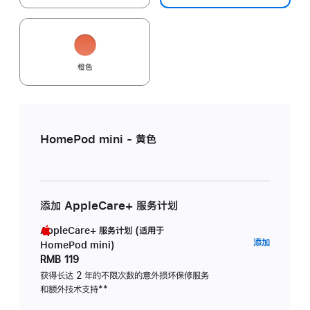
橙色
HomePod mini - 黄色
添加 AppleCare+ 服务计划
AppleCare+ 服务计划 (适用于
AppleC
添加
HomePod mini)
服
RMB 119
务
获得长达 2 年的不限次数的意外损坏保修服务
和额外技术支持
脚
**
计
注