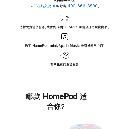
立即在线交流
(在
或致电
400-666-8800
。
新
窗
口
选择免费送货服务，或者到 Apple Store 零售店提取现货商品。
中
打
开)
购买 HomePod mini，Apple Music 免费试听三个月
脚
⁺
注
简单免费的退货服务
哪款 HomePod 适
合你？
进
一
步