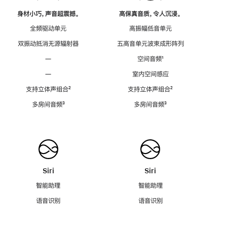
身材小巧，声音超震撼。
高保真音质，令人沉浸。
全频驱动单元
高振幅低音单元
双振动抵消无源辐射器
五高音单元波束成形阵列
—
空间音频
脚
¹
注
—
室内空间感应
支持立体声组合
脚
²
支持立体声组合
脚
²
注
注
多房间音频
脚
³
多房间音频
脚
³
注
注
Siri
Siri
智能助理
智能助理
语音识别
语音识别