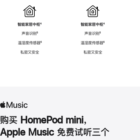
智能家居中枢
脚
⁴
智能家居中枢
脚
⁴
注
注
声音识别
脚
⁵
声音识别
脚
⁵
注
注
温湿度传感器
脚
⁶
温湿度传感器
脚
⁶
注
注
私密又安全
私密又安全
购买 HomePod mini，
Apple Music 免费试听三个