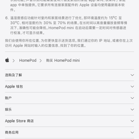
app 中单独提供。它要求所有连接家居配件的 Apple 设备均使用最新版本软
件。
温湿度感应功能针对室内和家居场景进行了优化，即环境温度约为 15ºC 至
30ºC、相对湿度约为 30% 至 70% 的场景。在长时间以高音量播放音频等情
况下，准确性可能会降低。HomePod mini 在启动后需要一定时间对传感器进
行校准，才可显示结果。
我们会使用你所在位置，为你更快显示送货选项。我们通过你的 IP 地址，或者你在上次
访问 Apple 网站时输入的位置信息，找到了你的位置。
HomePod
购买 HomePod mini
Apple
选购及了解
Apple 钱包
账户
娱乐
Apple Store 商店
商务应用