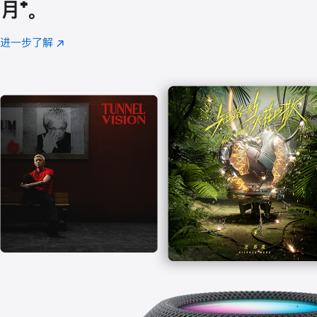
月
脚
⁺。
注
进一步了解
Apple
(在
Music
新
窗
口
中
打
开)