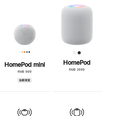
一
步
了
解
HomePod<
HomePod
HomePod mini
RMB 2699
RMB 999
HomePod
当前浏览
mini