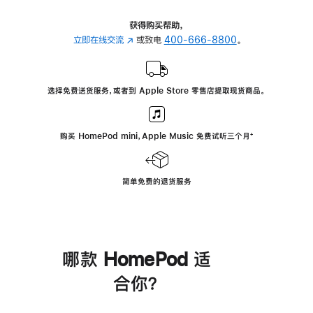
获得购买帮助，
立即在线交流
(在
或致电
400-666-8800
。
新
窗
口
选择免费送货服务，或者到 Apple Store 零售店提取现货商品。
中
打
开)
购买 HomePod mini，Apple Music 免费试听三个月
脚
⁺
注
简单免费的退货服务
哪款 HomePod 适
合你？
进