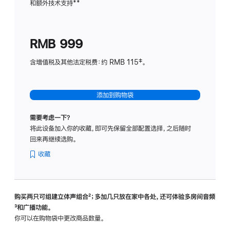
和额外技术支持
脚
**
计
注
划
(适
RMB 999
用
于
含增值税及其他法定税费：约 RMB 115‡。
HomeP
mini)
添加到购物袋
需要考虑一下？
将此设备加入你的收藏，即可先保留全部配置选择，之后随时
回来再继续选购。
收藏
购买两只可组建立体声组合
脚
²；多加几只放在家中各处，还可体验多‍房‍间音频
脚
³和广播功能。
注
注
你可以在购物袋中更改商品数量。