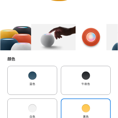
图库
图像
1
图库
图像
2
图库
图像
3
颜色
蓝色
午夜色
白色
黄色