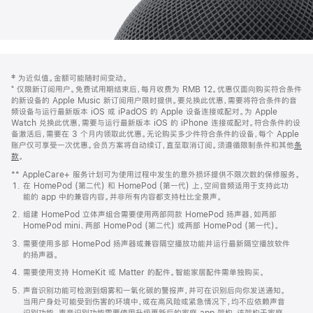
网
脚
‡ 为近似值。金额可能随时间变动。
注
页
⁺ 仅限新订阅用户。免费试用期结束后，每月收费为 RMB 12。优惠仅面向购买符合条件
页
的新设备的 Apple Music 新订阅用户限时提供。要兑换此优惠，需要将符合条件的音
频设备与运行最新版本 iOS 或 iPadOS 的 Apple 设备连接或配对。为 Apple
脚
Watch 兑换此优惠，需要与运行最新版本 iOS 的 iPhone 连接或配对。符合条件的设
备激活后，需要在 3 个月内领取此优惠。无论购买多少件符合条件的设备，每个 Apple
账户仅可享受一次优惠。会员方案将自动续订，直至取消订阅。须遵循限制条件和其他
条
款
。
(在
新
** AppleCare+ 服务计划可为使用过程中发生的意外损坏提供不限次数的保修服务。
窗
在 HomePod (第二代) 和 HomePod (第一代) 上，空间音频适用于支持此功
口
能的 app 中的兼容内容。并非所有内容都支持杜比全景声。
中
打
组建 HomePod 立体声组合需要使用两部同款 HomePod 扬声器，如两部
开)
HomePod mini、两部 HomePod (第二代) 或两部 HomePod (第一代)。
需要使用多部 HomePod 扬声器或兼容隔空播放功能并运行最新隔空播放软件
的扬声器。
需要使用支持 HomeKit 或 Matter 的配件。智能家居配件需单独购买。
声音识别功能可检测到烟雾和一氧化碳的警报声，并可在识别后向你发送通知。
当用户身处可能受到伤害的环境中，或在高风险或紧急情况下，均不应依赖声音
识别功能。声音识别功能需要使用升级更新后的家庭 app 架构，该架构于家庭