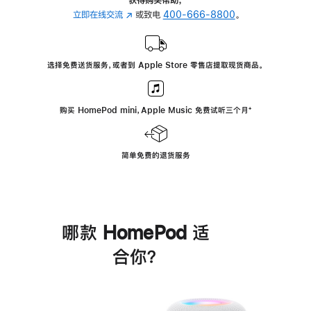
立即在线交流
(在
或致电
400-666-8800
。
新
窗
口
选择免费送货服务，或者到 Apple Store 零售店提取现货商品。
中
打
开)
购买 HomePod mini，Apple Music 免费试听三个月
脚
⁺
注
简单免费的退货服务
哪款 HomePod 适
合你？
进
一
步