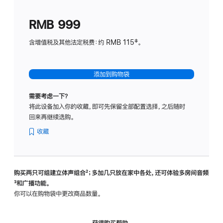
划
(适
RMB 999
用
于
含增值税及其他法定税费：约 RMB 115‡。
HomeP
mini)
添加到购物袋
需要考虑一下？
将此设备加入你的收藏，即可先保留全部配置选择，之后随时
回来再继续选购。
收藏
购买两只可组建立体声组合
脚
²；多加几只放在家中各处，还可体验多‍房‍间音频
脚
³和广播功能。
注
注
你可以在购物袋中更改商品数量。
获得购买帮助，