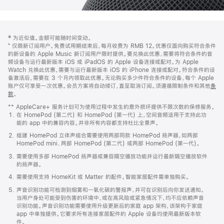
网
脚
‡ 为近似值。金额可能随时间变动。
注
页
⁺ 仅限新订阅用户。免费试用期结束后，每月收费为 RMB 12。优惠仅面向购买符合条件
页
的新设备的 Apple Music 新订阅用户限时提供。要兑换此优惠，需要将符合条件的音
频设备与运行最新版本 iOS 或 iPadOS 的 Apple 设备连接或配对。为 Apple
脚
Watch 兑换此优惠，需要与运行最新版本 iOS 的 iPhone 连接或配对。符合条件的设
备激活后，需要在 3 个月内领取此优惠。无论购买多少件符合条件的设备，每个 Apple
账户仅可享受一次优惠。会员方案将自动续订，直至取消订阅。须遵循限制条件和其他
条
款
。
(在
新
** AppleCare+ 服务计划可为使用过程中发生的意外损坏提供不限次数的保修服务。
窗
在 HomePod (第二代) 和 HomePod (第一代) 上，空间音频适用于支持此功
口
能的 app 中的兼容内容。并非所有内容都支持杜比全景声。
中
打
组建 HomePod 立体声组合需要使用两部同款 HomePod 扬声器，如两部
开)
HomePod mini、两部 HomePod (第二代) 或两部 HomePod (第一代)。
需要使用多部 HomePod 扬声器或兼容隔空播放功能并运行最新隔空播放软件
的扬声器。
需要使用支持 HomeKit 或 Matter 的配件。智能家居配件需单独购买。
声音识别功能可检测到烟雾和一氧化碳的警报声，并可在识别后向你发送通知。
当用户身处可能受到伤害的环境中，或在高风险或紧急情况下，均不应依赖声音
识别功能。声音识别功能需要使用升级更新后的家庭 app 架构，该架构于家庭
app 中单独提供。它要求所有连接家居配件的 Apple 设备均使用最新版本软
件。