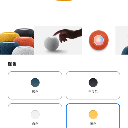
图库
图像
1
图库
图像
2
图库
图像
3
颜色
蓝色
午夜色
白色
黄色