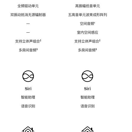
全频驱动单元
高振幅低音单元
双振动抵消无源辐射器
五高音单元波束成形阵列
—
空间音频
脚
¹
注
—
室内空间感应
支持立体声组合
脚
²
支持立体声组合
脚
²
注
注
多房间音频
脚
³
多房间音频
脚
³
注
注
Siri
Siri
智能助理
智能助理
语音识别
语音识别