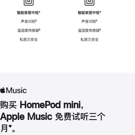
智能家居中枢
脚
⁴
智能家居中枢
脚
⁴
注
注
声音识别
脚
⁵
声音识别
脚
⁵
注
注
温湿度传感器
脚
⁶
温湿度传感器
脚
⁶
注
注
私密又安全
私密又安全
购买 HomePod mini，
Apple Music 免费试听三个
月
脚
⁺。