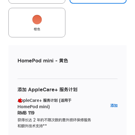
橙色
HomePod mini - 黄色
添加 AppleCare+ 服务计划
AppleCare+ 服务计划 (适用于
AppleC
添加
HomePod mini)
服
RMB 119
务
获得长达 2 年的不限次数的意外损坏保修服务
和额外技术支持
脚
**
计
注