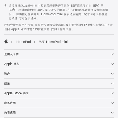
温湿度感应功能针对室内和家居场景进行了优化，即环境温度约为 15ºC 至
30ºC、相对湿度约为 30% 至 70% 的场景。在长时间以高音量播放音频等情
况下，准确性可能会降低。HomePod mini 在启动后需要一定时间对传感器进
行校准，才可显示结果。
我们会使用你所在位置，为你更快显示送货选项。我们通过你的 IP 地址，或者你在上次
访问 Apple 网站时输入的位置信息，找到了你的位置。
HomePod
购买 HomePod mini
Apple
选购及了解
Apple 钱包
账户
娱乐
Apple Store 商店
商务应用
教育应用