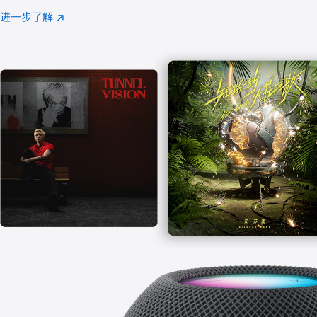
注
进一步了解
Apple
(在
Music
新
窗
口
中
打
开)