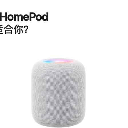
HomePod
适合你？
进
一
步
了
解
HomePod<