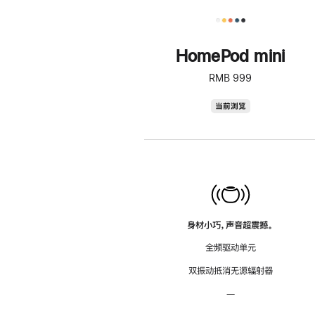
HomePod mini
RMB 999
HomePod
当前浏览
mini
身材小巧，声音超震撼。
全频驱动单元
双振动抵消无源辐射器
—