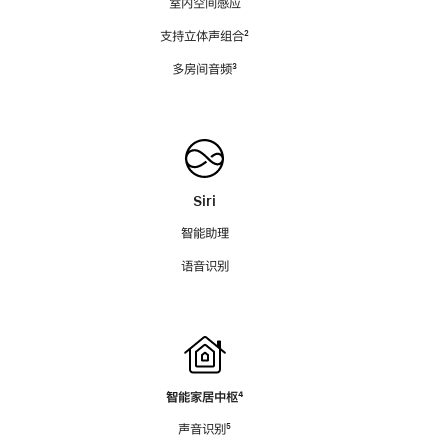
室内空间感应
支持立体声组合
脚
²
注
多房间音频
脚
³
注
Siri
智能助理
语音识别
智能家居中枢
脚
⁴
注
声音识别
脚
⁵