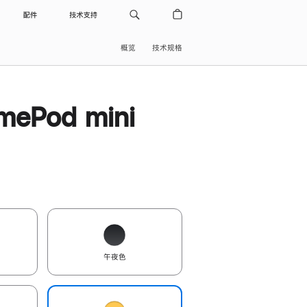
配件
技术支持
概览
技术规格
ePod mini
午夜色