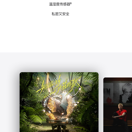
注
温湿度传感器
脚
⁶
注
私密又安全