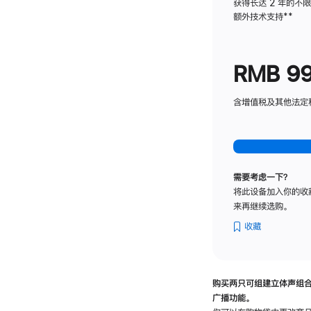
获得长达 2 年的不
额外技术支持
脚
**
注
RMB 9
含增值税及其他法定税费
需要考虑一下？
将此设备加入你的收
来再继续选购。
收藏
购买两只可组建立体声组
广播功能。