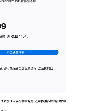
务
限次数的意外损坏保修服务和
计
划
(适
99
用
于
：约 RMB 115‡。
HomePod
mini)
添加到购物袋
藏，即可先保留全部配置选择，之后随时回
合
脚
²；多加几只放在家中各处，还可体验多‍房‍间音频
脚
³和
注
注