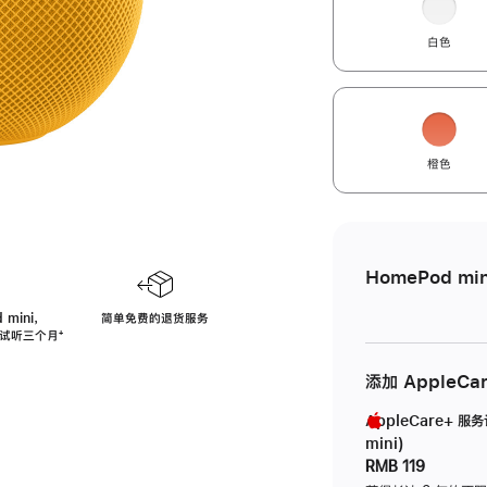
白色
橙色
HomePod min
 mini，
简单免费的退货服务
免费试听三个月
脚
⁺
注
添加 AppleCa
AppleCare+ 服
mini)
RMB 119