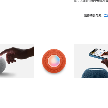
你可以在购物袋中更改商品
获得购买帮助，
立
图库
图像
2
图库
图像
3
图