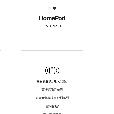
HomePod
RMB 2699
高保真音质，令人沉浸。
高振幅低音单元
五高音单元波束成形阵列
空间音频
脚
¹
注