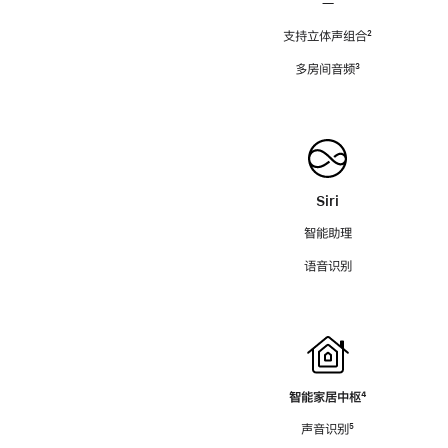
—
支持立体声组合
脚
²
注
多房间音频
脚
³
注
Siri
智能助理
语音识别
智能家居中枢
脚
⁴
注
声音识别
脚
⁵