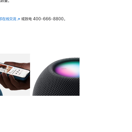
数量。
即在线交流
(在
或致电
400-666-8800。
新
窗
口
中
打
开)
库
图像
4
图库
图像
5