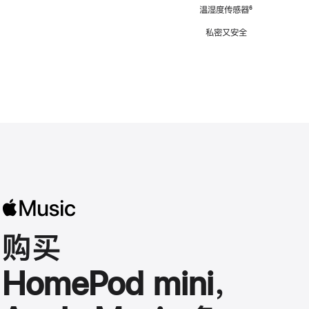
注
温湿度传感器
脚
⁶
注
私密又安全
购买
HomePod mini，