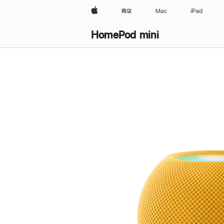
Apple
商店
Mac
iPad
HomePod mini
购
买
HomePod mini