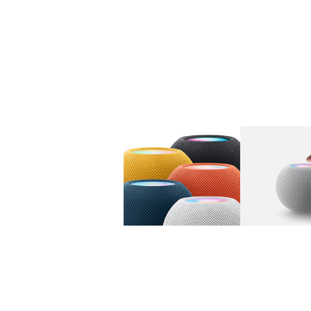
图库
图像
1