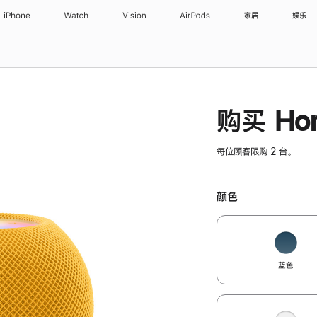
iPhone
Watch
Vision
AirPods
家居
娱乐
购买 Hom
每位顾客限购 2 台。
颜色
蓝色