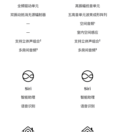
全频驱动单元
高振幅低音单元
双振动抵消无源辐射器
五高音单元波束成形阵列
—
空间音频
脚
¹
注
—
室内空间感应
支持立体声组合
脚
²
支持立体声组合
脚
²
注
注
多房间音频
脚
³
多房间音频
脚
³
注
注
Siri
Siri
智能助理
智能助理
语音识别
语音识别