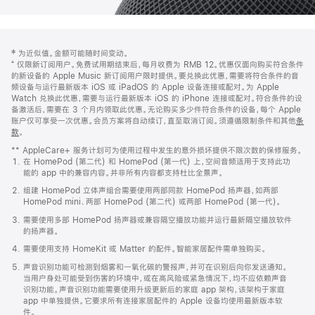
网
脚
‡ 为近似值。金额可能随时间变动。
注
页
⁺ 仅限新订阅用户。免费试用期结束后，每月收费为 RMB 12。优惠仅面向购买符合条件
页
的新设备的 Apple Music 新订阅用户限时提供。要兑换此优惠，需要将符合条件的音
频设备与运行最新版本 iOS 或 iPadOS 的 Apple 设备连接或配对。为 Apple
脚
Watch 兑换此优惠，需要与运行最新版本 iOS 的 iPhone 连接或配对。符合条件的设
备激活后，需要在 3 个月内领取此优惠。无论购买多少件符合条件的设备，每个 Apple
账户仅可享受一次优惠。会员方案将自动续订，直至取消订阅。须遵循限制条件和其他
条
款
。
(在
新
** AppleCare+ 服务计划可为使用过程中发生的意外损坏提供不限次数的保修服务。
窗
在 HomePod (第二代) 和 HomePod (第一代) 上，空间音频适用于支持此功
口
能的 app 中的兼容内容。并非所有内容都支持杜比全景声。
中
打
组建 HomePod 立体声组合需要使用两部同款 HomePod 扬声器，如两部
开)
HomePod mini、两部 HomePod (第二代) 或两部 HomePod (第一代)。
需要使用多部 HomePod 扬声器或兼容隔空播放功能并运行最新隔空播放软件
的扬声器。
需要使用支持 HomeKit 或 Matter 的配件。智能家居配件需单独购买。
声音识别功能可检测到烟雾和一氧化碳的警报声，并可在识别后向你发送通知。
当用户身处可能受到伤害的环境中，或在高风险或紧急情况下，均不应依赖声音
识别功能。声音识别功能需要使用升级更新后的家庭 app 架构，该架构于家庭
app 中单独提供。它要求所有连接家居配件的 Apple 设备均使用最新版本软
件。