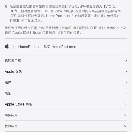
温湿度感应功能针对室内和家居场景进行了优化，即环境温度约为 15ºC 至
30ºC、相对湿度约为 30% 至 70% 的场景。在长时间以高音量播放音频等情
况下，准确性可能会降低。HomePod mini 在启动后需要一定时间对传感器进
行校准，才可显示结果。
我们会使用你所在位置，为你更快显示送货选项。我们通过你的 IP 地址，或者你在上次
访问 Apple 网站时输入的位置信息，找到了你的位置。
HomePod
购买 HomePod mini
Apple
选购及了解
Apple 钱包
账户
娱乐
Apple Store 商店
商务应用
教育应用