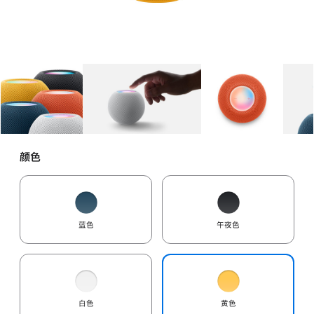
图库
图像
1
图库
图像
2
图库
图像
3
颜色
蓝色
午夜色
白色
黄色