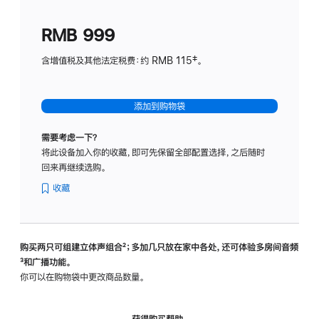
划
(适
RMB 999
用
于
含增值税及其他法定税费：约 RMB 115‡。
HomeP
mini)
添加到购物袋
需要考虑一下？
将此设备加入你的收藏，即可先保留全部配置选择，之后随时
回来再继续选购。
收藏
购买两只可组建立体声组合
脚
²；多加几只放在家中各处，还可体验多‍房‍间音频
脚
³和广播功能。
注
注
你可以在购物袋中更改商品数量。
获得购买帮助，