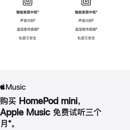
智能家居中枢
脚
⁴
智能家居中枢
脚
⁴
注
注
声音识别
脚
⁵
声音识别
脚
⁵
注
注
温湿度传感器
脚
⁶
温湿度传感器
脚
⁶
注
注
私密又安全
私密又安全
购买 HomePod mini，
Apple Music 免费试听三个
月
脚
⁺。