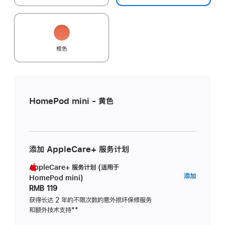
橙色
HomePod mini - 黄色
添加 AppleCare+ 服务计划
AppleCare+ 服务计划 (适用于
AppleC
添加
HomePod mini)
服
RMB 119
务
获得长达 2 年的不限次数的意外损坏保修服务
和额外技术支持
脚
**
计
注