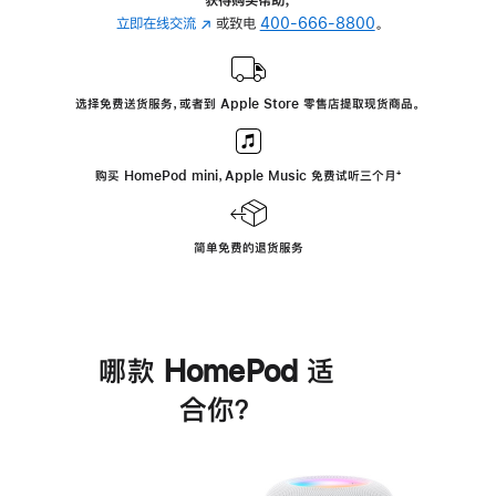
立即在线交流
(在
或致电
400-666-8800
。
新
窗
口
选择免费送货服务，或者到 Apple Store 零售店提取现货商品。
中
打
开)
购买 HomePod mini，Apple Music 免费试听三个月
脚
⁺
注
简单免费的退货服务
哪款 HomePod 适
合你？
进
一
步