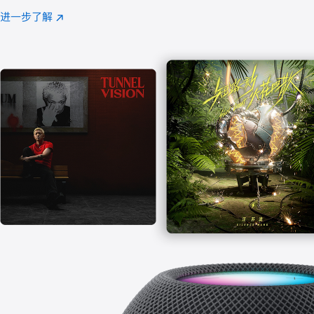
注
进一步了解
Apple
(在
Music
新
窗
口
中
打
开)