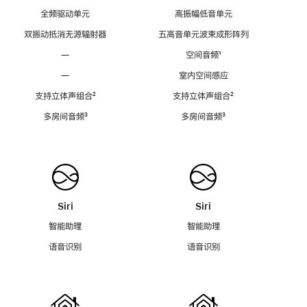
全频驱动单元
高振幅低音单元
双振动抵消无源辐射器
五高音单元波束成形阵列
—
空间音频
脚
¹
注
—
室内空间感应
支持立体声组合
脚
²
支持立体声组合
脚
²
注
注
多房间音频
脚
³
多房间音频
脚
³
注
注
Siri
Siri
智能助理
智能助理
语音识别
语音识别