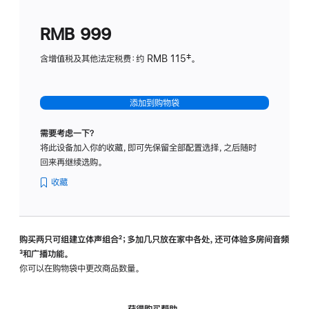
划
(适
RMB 999
用
于
含增值税及其他法定税费：约 RMB 115‡。
HomeP
mini)
添加到购物袋
需要考虑一下？
将此设备加入你的收藏，即可先保留全部配置选择，之后随时
回来再继续选购。
收藏
购买两只可组建立体声组合
脚
²；多加几只放在家中各处，还可体验多‍房‍间音频
脚
³和广播功能。
注
注
你可以在购物袋中更改商品数量。
获得购买帮助，