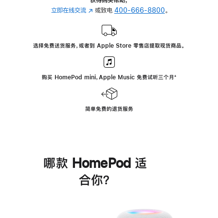
立即在线交流
(在
或致电
400-666-8800
。
新
窗
口
选择免费送货服务，或者到 Apple Store 零售店提取现货商品。
中
打
开)
购买 HomePod mini，Apple Music 免费试听三个月
脚
⁺
注
简单免费的退货服务
哪款 HomePod 适
合你？
进
一
步