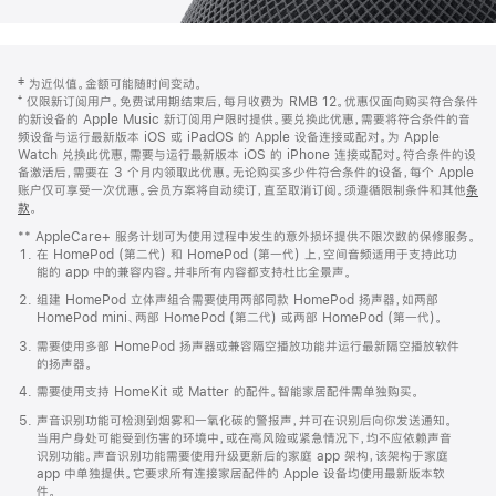
网
脚
‡ 为近似值。金额可能随时间变动。
注
页
⁺ 仅限新订阅用户。免费试用期结束后，每月收费为 RMB 12。优惠仅面向购买符合条件
页
的新设备的 Apple Music 新订阅用户限时提供。要兑换此优惠，需要将符合条件的音
频设备与运行最新版本 iOS 或 iPadOS 的 Apple 设备连接或配对。为 Apple
脚
Watch 兑换此优惠，需要与运行最新版本 iOS 的 iPhone 连接或配对。符合条件的设
备激活后，需要在 3 个月内领取此优惠。无论购买多少件符合条件的设备，每个 Apple
账户仅可享受一次优惠。会员方案将自动续订，直至取消订阅。须遵循限制条件和其他
条
款
。
(在
新
** AppleCare+ 服务计划可为使用过程中发生的意外损坏提供不限次数的保修服务。
窗
在 HomePod (第二代) 和 HomePod (第一代) 上，空间音频适用于支持此功
口
能的 app 中的兼容内容。并非所有内容都支持杜比全景声。
中
打
组建 HomePod 立体声组合需要使用两部同款 HomePod 扬声器，如两部
开)
HomePod mini、两部 HomePod (第二代) 或两部 HomePod (第一代)。
需要使用多部 HomePod 扬声器或兼容隔空播放功能并运行最新隔空播放软件
的扬声器。
需要使用支持 HomeKit 或 Matter 的配件。智能家居配件需单独购买。
声音识别功能可检测到烟雾和一氧化碳的警报声，并可在识别后向你发送通知。
当用户身处可能受到伤害的环境中，或在高风险或紧急情况下，均不应依赖声音
识别功能。声音识别功能需要使用升级更新后的家庭 app 架构，该架构于家庭
app 中单独提供。它要求所有连接家居配件的 Apple 设备均使用最新版本软
件。