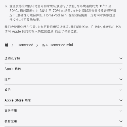
温湿度感应功能针对室内和家居场景进行了优化，即环境温度约为 15ºC 至
30ºC、相对湿度约为 30% 至 70% 的场景。在长时间以高音量播放音频等情
况下，准确性可能会降低。HomePod mini 在启动后需要一定时间对传感器进
行校准，才可显示结果。
我们会使用你所在位置，为你更快显示送货选项。我们通过你的 IP 地址，或者你在上次
访问 Apple 网站时输入的位置信息，找到了你的位置。
HomePod
购买 HomePod mini
Apple
选购及了解
Apple 钱包
账户
娱乐
Apple Store 商店
商务应用
教育应用