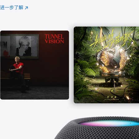
注
进一步了解
Apple
(在
Music
新
窗
口
中
打
开)