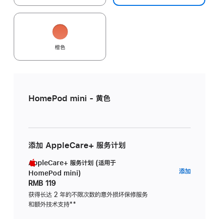
橙色
HomePod mini - 黄色
添加 AppleCare+ 服务计划
AppleCare+ 服务计划 (适用于
AppleC
添加
HomePod mini)
服
RMB 119
务
获得长达 2 年的不限次数的意外损坏保修服务
和额外技术支持
脚
**
计
注