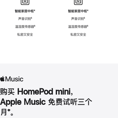
智能家居中枢
脚
⁴
智能家居中枢
脚
⁴
注
注
声音识别
脚
⁵
声音识别
脚
⁵
注
注
温湿度传感器
脚
⁶
温湿度传感器
脚
⁶
注
注
私密又安全
私密又安全
购买 HomePod mini，
Apple Music 免费试听三个
月
脚
⁺。