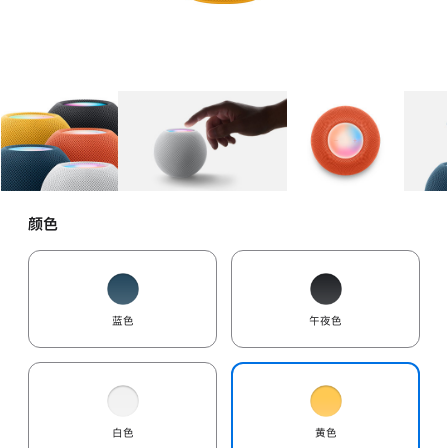
图库
图像
1
图库
图像
2
图库
图像
3
颜色
蓝色
午夜色
白色
黄色