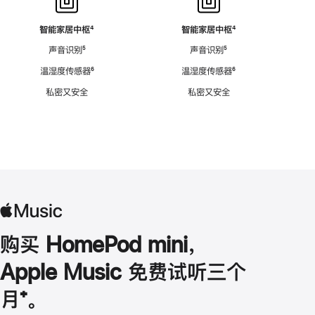
智能家居中枢
脚
⁴
智能家居中枢
脚
⁴
注
注
声音识别
脚
⁵
声音识别
脚
⁵
注
注
温湿度传感器
脚
⁶
温湿度传感器
脚
⁶
注
注
私密又安全
私密又安全
购买 HomePod mini，
Apple Music 免费试听三个
月
脚
⁺。