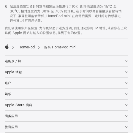
温湿度感应功能针对室内和家居场景进行了优化，即环境温度约为 15ºC 至
30ºC、相对湿度约为 30% 至 70% 的场景。在长时间以高音量播放音频等情
况下，准确性可能会降低。HomePod mini 在启动后需要一定时间对传感器进
行校准，才可显示结果。
我们会使用你所在位置，为你更快显示送货选项。我们通过你的 IP 地址，或者你在上次
访问 Apple 网站时输入的位置信息，找到了你的位置。
HomePod
购买 HomePod mini
Apple
选购及了解
Apple 钱包
账户
娱乐
Apple Store 商店
商务应用
教育应用