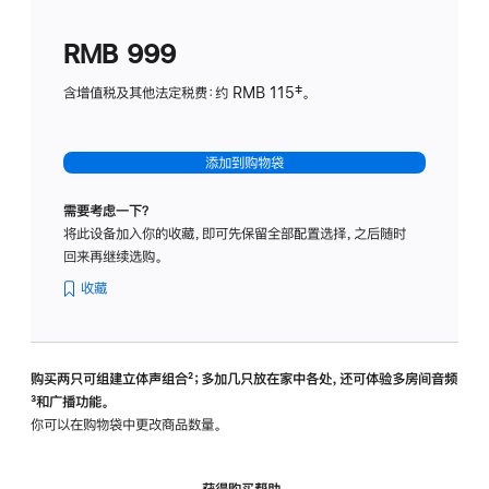
划
(适
RMB 999
用
于
含增值税及其他法定税费：约 RMB 115‡。
HomeP
mini)
添加到购物袋
需要考虑一下？
将此设备加入你的收藏，即可先保留全部配置选择，之后随时
回来再继续选购。
收藏
购买两只可组建立体声组合
脚
²；多加几只放在家中各处，还可体验多‍房‍间音频
脚
³和广播功能。
注
注
你可以在购物袋中更改商品数量。
获得购买帮助，