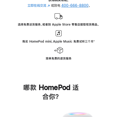
立即在线交流
(在
或致电
400-666-8800
。
新
窗
口
选择免费送货服务，或者到 Apple Store 零售店提取现货商品。
中
打
开)
购买 HomePod mini，Apple Music 免费试听三个月
脚
⁺
注
简单免费的退货服务
哪款 HomePod 适
合你？
进
一
步