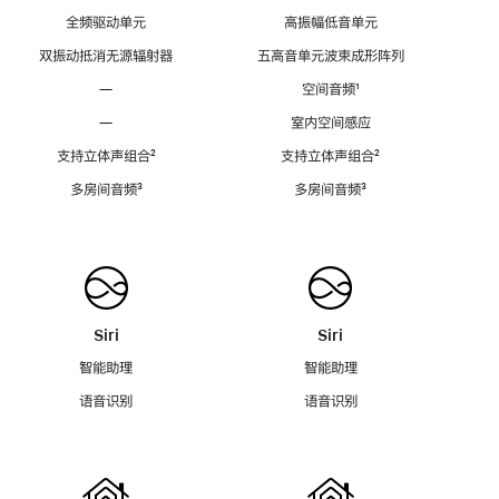
全频驱动单元
高振幅低音单元
双振动抵消无源辐射器
五高音单元波束成形阵列
—
空间音频
脚
¹
注
—
室内空间感应
支持立体声组合
脚
²
支持立体声组合
脚
²
注
注
多房间音频
脚
³
多房间音频
脚
³
注
注
Siri
Siri
智能助理
智能助理
语音识别
语音识别