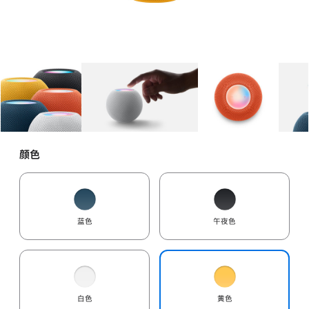
图库
图像
1
图库
图像
2
图库
图像
3
颜色
蓝色
午夜色
白色
黄色