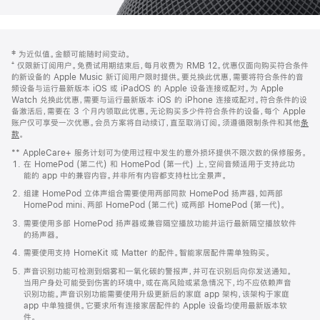
网
脚
‡ 为近似值。金额可能随时间变动。
注
页
⁺ 仅限新订阅用户。免费试用期结束后，每月收费为 RMB 12。优惠仅面向购买符合条件
页
的新设备的 Apple Music 新订阅用户限时提供。要兑换此优惠，需要将符合条件的音
频设备与运行最新版本 iOS 或 iPadOS 的 Apple 设备连接或配对。为 Apple
脚
Watch 兑换此优惠，需要与运行最新版本 iOS 的 iPhone 连接或配对。符合条件的设
备激活后，需要在 3 个月内领取此优惠。无论购买多少件符合条件的设备，每个 Apple
账户仅可享受一次优惠。会员方案将自动续订，直至取消订阅。须遵循限制条件和其他
条
款
。
(在
新
** AppleCare+ 服务计划可为使用过程中发生的意外损坏提供不限次数的保修服务。
窗
在 HomePod (第二代) 和 HomePod (第一代) 上，空间音频适用于支持此功
口
能的 app 中的兼容内容。并非所有内容都支持杜比全景声。
中
打
组建 HomePod 立体声组合需要使用两部同款 HomePod 扬声器，如两部
开)
HomePod mini、两部 HomePod (第二代) 或两部 HomePod (第一代)。
需要使用多部 HomePod 扬声器或兼容隔空播放功能并运行最新隔空播放软件
的扬声器。
需要使用支持 HomeKit 或 Matter 的配件。智能家居配件需单独购买。
声音识别功能可检测到烟雾和一氧化碳的警报声，并可在识别后向你发送通知。
当用户身处可能受到伤害的环境中，或在高风险或紧急情况下，均不应依赖声音
识别功能。声音识别功能需要使用升级更新后的家庭 app 架构，该架构于家庭
app 中单独提供。它要求所有连接家居配件的 Apple 设备均使用最新版本软
件。