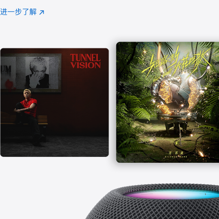
注
进一步了解
Apple
(在
Music
新
窗
口
中
打
开)