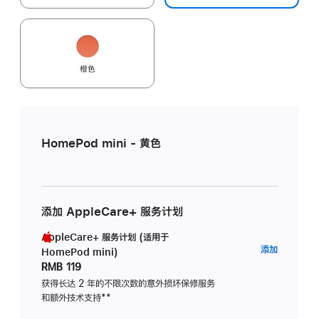
橙色
HomePod mini - 黄色
添加 AppleCare+ 服务计划
AppleCare+ 服务计划 (适用于
AppleC
添加
HomePod mini)
服
RMB 119
务
获得长达 2 年的不限次数的意外损坏保修服务
和额外技术支持
脚
**
计
注