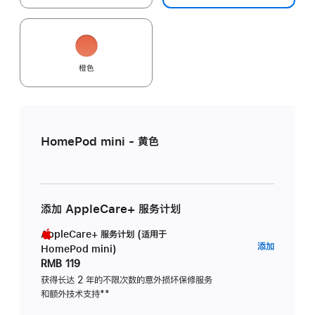
橙色
HomePod mini - 黄色
添加 AppleCare+ 服务计划
AppleCare+ 服务计划 (适用于
AppleC
添加
HomePod mini)
服
RMB 119
务
获得长达 2 年的不限次数的意外损坏保修服务
和额外技术支持
脚
**
计
注