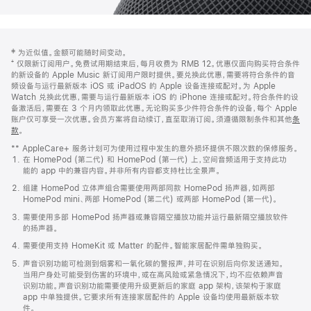
网
脚
‡ 为近似值。金额可能随时间变动。
注
页
⁺ 仅限新订阅用户。免费试用期结束后，每月收费为 RMB 12。优惠仅面向购买符合条件
页
的新设备的 Apple Music 新订阅用户限时提供。要兑换此优惠，需要将符合条件的音
频设备与运行最新版本 iOS 或 iPadOS 的 Apple 设备连接或配对。为 Apple
脚
Watch 兑换此优惠，需要与运行最新版本 iOS 的 iPhone 连接或配对。符合条件的设
备激活后，需要在 3 个月内领取此优惠。无论购买多少件符合条件的设备，每个 Apple
账户仅可享受一次优惠。会员方案将自动续订，直至取消订阅。须遵循限制条件和其他
条
款
。
(在
新
** AppleCare+ 服务计划可为使用过程中发生的意外损坏提供不限次数的保修服务。
窗
在 HomePod (第二代) 和 HomePod (第一代) 上，空间音频适用于支持此功
口
能的 app 中的兼容内容。并非所有内容都支持杜比全景声。
中
打
组建 HomePod 立体声组合需要使用两部同款 HomePod 扬声器，如两部
开)
HomePod mini、两部 HomePod (第二代) 或两部 HomePod (第一代)。
需要使用多部 HomePod 扬声器或兼容隔空播放功能并运行最新隔空播放软件
的扬声器。
需要使用支持 HomeKit 或 Matter 的配件。智能家居配件需单独购买。
声音识别功能可检测到烟雾和一氧化碳的警报声，并可在识别后向你发送通知。
当用户身处可能受到伤害的环境中，或在高风险或紧急情况下，均不应依赖声音
识别功能。声音识别功能需要使用升级更新后的家庭 app 架构，该架构于家庭
app 中单独提供。它要求所有连接家居配件的 Apple 设备均使用最新版本软
件。