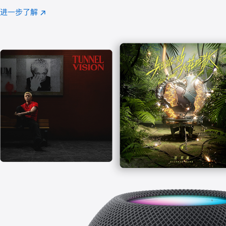
注
进一步了解
Apple
(在
Music
新
窗
口
中
打
开)