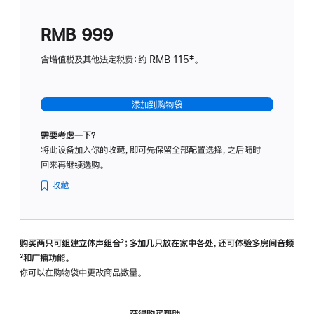
划
(适
RMB 999
用
于
含增值税及其他法定税费：约 RMB 115‡。
HomeP
mini)
添加到购物袋
需要考虑一下？
将此设备加入你的收藏，即可先保留全部配置选择，之后随时
回来再继续选购。
收藏
购买两只可组建立体声组合
脚
²；多加几只放在家中各处，还可体验多‍房‍间音频
脚
³和广播功能。
注
注
你可以在购物袋中更改商品数量。
获得购买帮助，