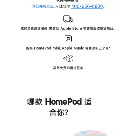
立即在线交流
(在
或致电
400-666-8800
。
新
窗
口
选择免费送货服务，或者到 Apple Store 零售店提取现货商品。
中
打
开)
购买 HomePod mini，Apple Music 免费试听三个月
脚
⁺
注
简单免费的退货服务
哪款 HomePod 适
合你？
进
一
步