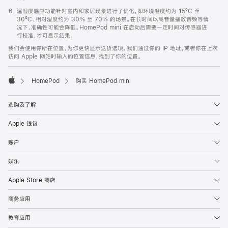
温湿度感应功能针对室内和家居场景进行了优化，即环境温度约为 15ºC 至
30ºC、相对湿度约为 30% 至 70% 的场景。在长时间以高音量播放音频等情
况下，准确性可能会降低。HomePod mini 在启动后需要一定时间对传感器进
行校准，才可显示结果。
我们会使用你所在位置，为你更快显示送货选项。我们通过你的 IP 地址，或者你在上次
访问 Apple 网站时输入的位置信息，找到了你的位置。
HomePod
购买 HomePod mini
Apple
选购及了解
Apple 钱包
账户
娱乐
Apple Store 商店
商务应用
教育应用