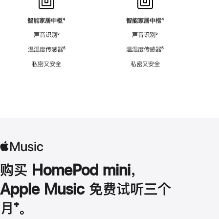
智能家居中枢
脚
⁴
智能家居中枢
脚
⁴
注
注
声音识别
脚
⁵
声音识别
脚
⁵
注
注
温湿度传感器
脚
⁶
温湿度传感器
脚
⁶
注
注
私密又安全
私密又安全
购买 HomePod mini，
Apple Music 免费试听三个
月
脚
⁺。