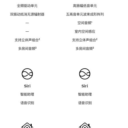
全频驱动单元
高振幅低音单元
双振动抵消无源辐射器
五高音单元波束成形阵列
—
空间音频
脚
¹
注
—
室内空间感应
支持立体声组合
脚
²
支持立体声组合
脚
²
注
注
多房间音频
脚
³
多房间音频
脚
³
注
注
Siri
Siri
智能助理
智能助理
语音识别
语音识别