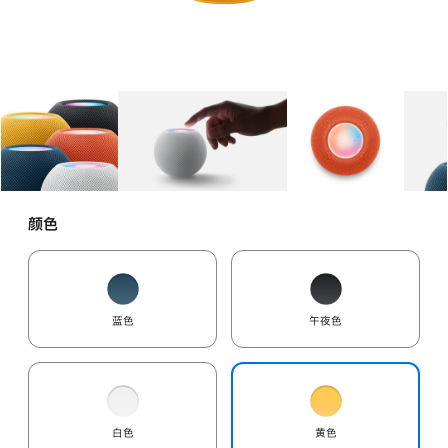
图库
图像
1
图库
图像
2
图库
图像
3
颜色
蓝色
午夜色
白色
黄色