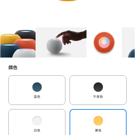
图库
图像
1
图库
图像
2
图库
图像
3
颜色
蓝色
午夜色
白色
黄色