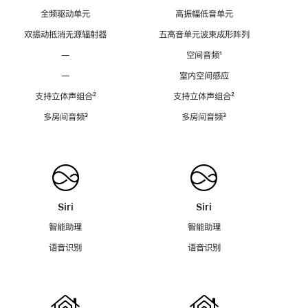
全频驱动单元
高振幅低音单元
双振动抵消无源辐射器
五高音单元波束成形阵列
—
空间音频
脚
¹
注
—
室内空间感应
支持立体声组合
脚
²
支持立体声组合
脚
²
注
注
多房间音频
脚
³
多房间音频
脚
³
注
注
Siri
Siri
智能助理
智能助理
语音识别
语音识别