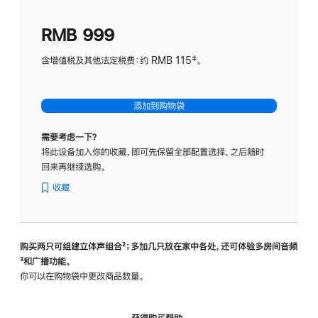
划
(适
RMB 999
用
于
含增值税及其他法定税费：约 RMB 115‡。
HomeP
mini)
添加到购物袋
需要考虑一下？
将此设备加入你的收藏，即可先保留全部配置选择，之后随时
回来再继续选购。
收藏
购买两只可组建立体声组合
脚
²；多加几只放在家中各处，还可体验多‍房‍间音频
脚
³和广播功能。
注
注
你可以在购物袋中更改商品数量。
获得购买帮助，