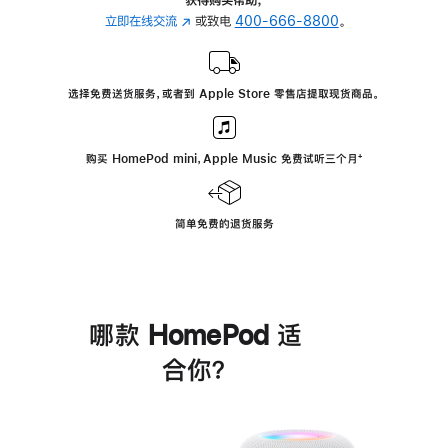
立即在线交流
(在
或致电
400-666-8800
。
新
窗
口
选择免费送货服务，或者到 Apple Store 零售店提取现货商品。
中
打
开)
购买 HomePod mini，Apple Music 免费试听三个月
脚
⁺
注
简单免费的退货服务
哪款 HomePod 适
合你？
进
一
步