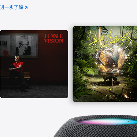
注
进一步了解
Apple
(在
Music
新
窗
口
中
打
开)