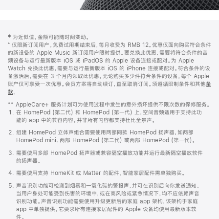
网
脚
‡ 为近似值。金额可能随时间变动。
注
页
⁺ 仅限新订阅用户。免费试用期结束后，每月收费为 RMB 12。优惠仅面向购买符合条件
页
的新设备的 Apple Music 新订阅用户限时提供。要兑换此优惠，需要将符合条件的音
频设备与运行最新版本 iOS 或 iPadOS 的 Apple 设备连接或配对。为 Apple
脚
Watch 兑换此优惠，需要与运行最新版本 iOS 的 iPhone 连接或配对。符合条件的设
备激活后，需要在 3 个月内领取此优惠。无论购买多少件符合条件的设备，每个 Apple
账户仅可享受一次优惠。会员方案将自动续订，直至取消订阅。须遵循限制条件和其他
条
款
。
(在
新
** AppleCare+ 服务计划可为使用过程中发生的意外损坏提供不限次数的保修服务。
窗
在 HomePod (第二代) 和 HomePod (第一代) 上，空间音频适用于支持此功
口
能的 app 中的兼容内容。并非所有内容都支持杜比全景声。
中
打
组建 HomePod 立体声组合需要使用两部同款 HomePod 扬声器，如两部
开)
HomePod mini、两部 HomePod (第二代) 或两部 HomePod (第一代)。
需要使用多部 HomePod 扬声器或兼容隔空播放功能并运行最新隔空播放软件
的扬声器。
需要使用支持 HomeKit 或 Matter 的配件。智能家居配件需单独购买。
声音识别功能可检测到烟雾和一氧化碳的警报声，并可在识别后向你发送通知。
当用户身处可能受到伤害的环境中，或在高风险或紧急情况下，均不应依赖声音
识别功能。声音识别功能需要使用升级更新后的家庭 app 架构，该架构于家庭
app 中单独提供。它要求所有连接家居配件的 Apple 设备均使用最新版本软
件。