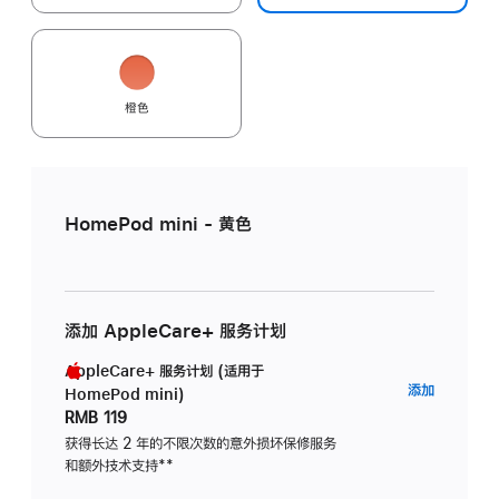
橙色
HomePod mini - 黄色
添加 AppleCare+ 服务计划
AppleCare+ 服务计划 (适用于
AppleC
添加
HomePod mini)
服
RMB 119
务
获得长达 2 年的不限次数的意外损坏保修服务
和额外技术支持
脚
**
计
注