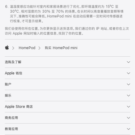
温湿度感应功能针对室内和家居场景进行了优化，即环境温度约为 15ºC 至
30ºC、相对湿度约为 30% 至 70% 的场景。在长时间以高音量播放音频等情
况下，准确性可能会降低。HomePod mini 在启动后需要一定时间对传感器进
行校准，才可显示结果。
我们会使用你所在位置，为你更快显示送货选项。我们通过你的 IP 地址，或者你在上次
访问 Apple 网站时输入的位置信息，找到了你的位置。
HomePod
购买 HomePod mini
Apple
选购及了解
Apple 钱包
账户
娱乐
Apple Store 商店
商务应用
教育应用