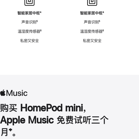
智能家居中枢
脚
⁴
智能家居中枢
脚
⁴
注
注
声音识别
脚
⁵
声音识别
脚
⁵
注
注
温湿度传感器
脚
⁶
温湿度传感器
脚
⁶
注
注
私密又安全
私密又安全
购买 HomePod mini，
Apple Music 免费试听三个
月
脚
⁺。