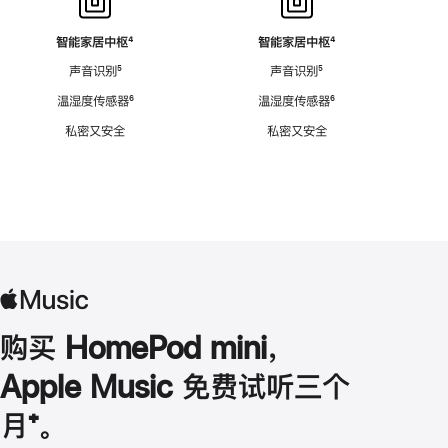
智能家居中枢
脚
⁴
智能家居中枢
脚
⁴
注
注
声音识别
脚
⁵
声音识别
脚
⁵
注
注
温湿度传感器
脚
⁶
温湿度传感器
脚
⁶
注
注
私密又安全
私密又安全
购买 HomePod mini，
Apple Music 免费试听三个
月
脚
⁺。