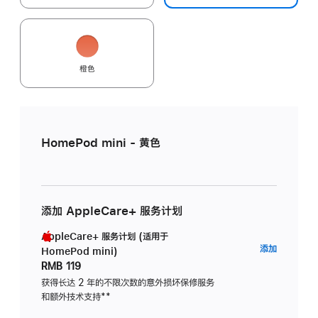
橙色
HomePod mini - 黄色
添加 AppleCare+ 服务计划
AppleCare+ 服务计划 (适用于
AppleC
添加
HomePod mini)
服
RMB 119
务
获得长达 2 年的不限次数的意外损坏保修服务
和额外技术支持
脚
**
计
注