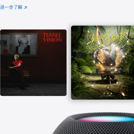
注
进一步了解
Apple
(在
Music
新
窗
口
中
打
开)