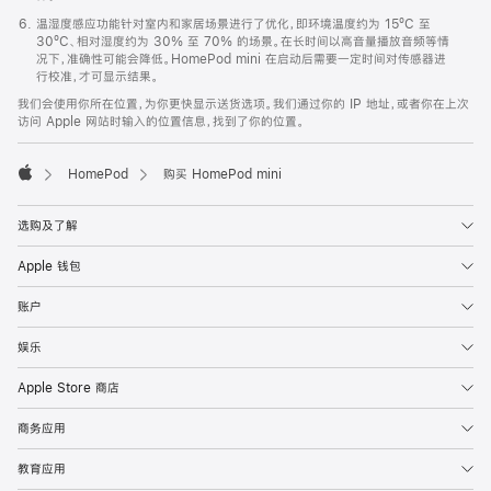
温湿度感应功能针对室内和家居场景进行了优化，即环境温度约为 15ºC 至
30ºC、相对湿度约为 30% 至 70% 的场景。在长时间以高音量播放音频等情
况下，准确性可能会降低。HomePod mini 在启动后需要一定时间对传感器进
行校准，才可显示结果。
我们会使用你所在位置，为你更快显示送货选项。我们通过你的 IP 地址，或者你在上次
访问 Apple 网站时输入的位置信息，找到了你的位置。
HomePod
购买 HomePod mini
Apple
选购及了解
Apple 钱包
账户
娱乐
Apple Store 商店
商务应用
教育应用