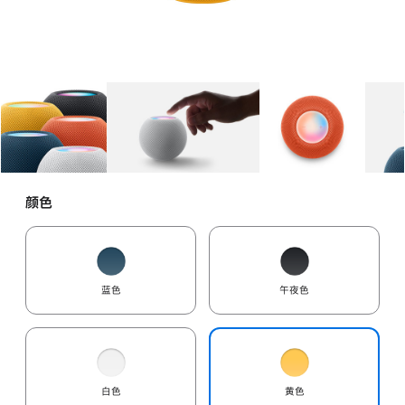
图库
图像
1
图库
图像
2
图库
图像
3
颜色
蓝色
午夜色
白色
黄色