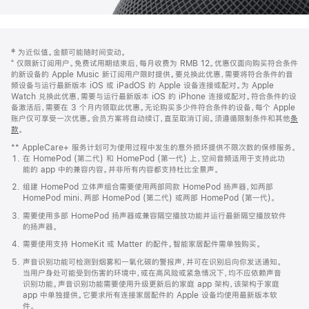
网
脚
‡ 为近似值。金额可能随时间变动。
注
页
⁺ 仅限新订阅用户。免费试用期结束后，每月收费为 RMB 12。优惠仅面向购买符合条件
页
的新设备的 Apple Music 新订阅用户限时提供。要兑换此优惠，需要将符合条件的音
频设备与运行最新版本 iOS 或 iPadOS 的 Apple 设备连接或配对。为 Apple
脚
Watch 兑换此优惠，需要与运行最新版本 iOS 的 iPhone 连接或配对。符合条件的设
备激活后，需要在 3 个月内领取此优惠。无论购买多少件符合条件的设备，每个 Apple
账户仅可享受一次优惠。会员方案将自动续订，直至取消订阅。须遵循限制条件和其他
条
款
。
(在
新
** AppleCare+ 服务计划可为使用过程中发生的意外损坏提供不限次数的保修服务。
窗
在 HomePod (第二代) 和 HomePod (第一代) 上，空间音频适用于支持此功
口
能的 app 中的兼容内容。并非所有内容都支持杜比全景声。
中
打
组建 HomePod 立体声组合需要使用两部同款 HomePod 扬声器，如两部
开)
HomePod mini、两部 HomePod (第二代) 或两部 HomePod (第一代)。
需要使用多部 HomePod 扬声器或兼容隔空播放功能并运行最新隔空播放软件
的扬声器。
需要使用支持 HomeKit 或 Matter 的配件。智能家居配件需单独购买。
声音识别功能可检测到烟雾和一氧化碳的警报声，并可在识别后向你发送通知。
当用户身处可能受到伤害的环境中，或在高风险或紧急情况下，均不应依赖声音
识别功能。声音识别功能需要使用升级更新后的家庭 app 架构，该架构于家庭
app 中单独提供。它要求所有连接家居配件的 Apple 设备均使用最新版本软
件。