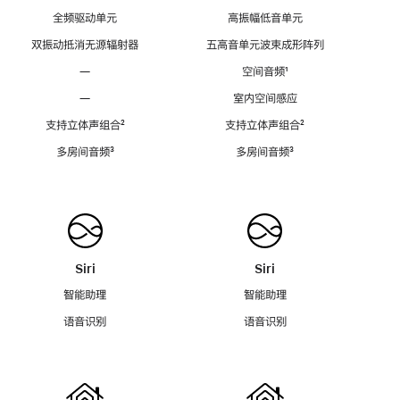
全频驱动单元
高振幅低音单元
双振动抵消无源辐射器
五高音单元波束成形阵列
—
空间音频
脚
¹
注
—
室内空间感应
支持立体声组合
脚
²
支持立体声组合
脚
²
注
注
多房间音频
脚
³
多房间音频
脚
³
注
注
Siri
Siri
智能助理
智能助理
语音识别
语音识别