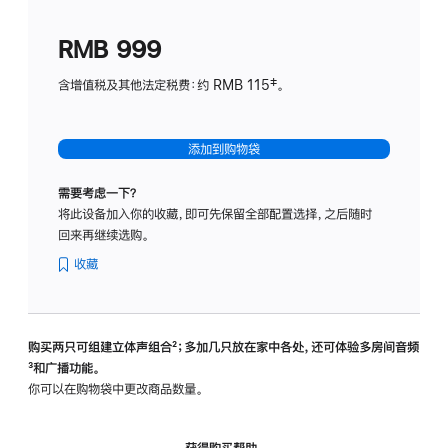
划
(适
RMB 999
用
于
含增值税及其他法定税费：约 RMB 115‡。
HomeP
mini)
添加到购物袋
需要考虑一下？
将此设备加入你的收藏，即可先保留全部配置选择，之后随时
回来再继续选购。
收藏
购买两只可组建立体声组合
脚
²；多加几只放在家中各处，还可体验多‍房‍间音频
脚
³和广播功能。
注
注
你可以在购物袋中更改商品数量。
获得购买帮助，