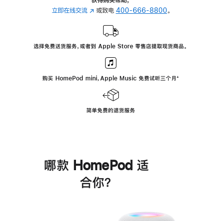
立即在线交流
(在
或致电
400-666-8800
。
新
窗
口
选择免费送货服务，或者到 Apple Store 零售店提取现货商品。
中
打
开)
购买 HomePod mini，Apple Music 免费试听三个月
脚
⁺
注
简单免费的退货服务
哪款 HomePod 适
合你？
进
一
步