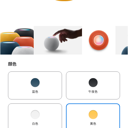
图库
图像
1
图库
图像
2
图库
图像
3
颜色
蓝色
午夜色
白色
黄色