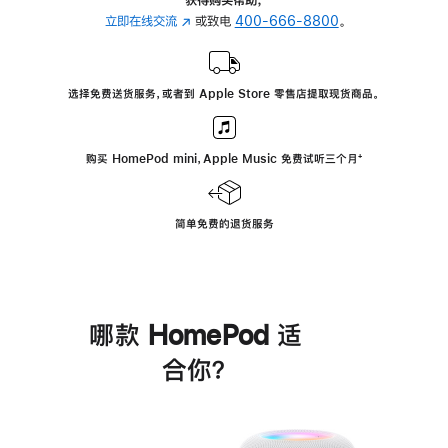
立即在线交流
(在
或致电
400-666-8800
。
新
窗
口
选择免费送货服务，或者到 Apple Store 零售店提取现货商品。
中
打
开)
购买 HomePod mini，Apple Music 免费试听三个月
脚
⁺
注
简单免费的退货服务
哪款 HomePod 适
合你？
进
一
步