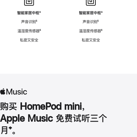
智能家居中枢
脚
⁴
智能家居中枢
脚
⁴
注
注
声音识别
脚
⁵
声音识别
脚
⁵
注
注
温湿度传感器
脚
⁶
温湿度传感器
脚
⁶
注
注
私密又安全
私密又安全
购买 HomePod mini，
Apple Music 免费试听三个
月
脚
⁺。