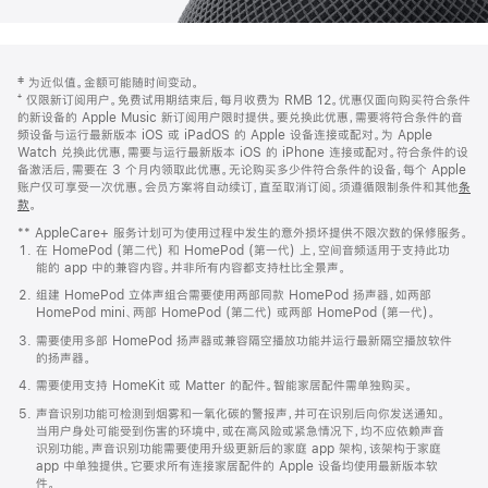
网
脚
‡ 为近似值。金额可能随时间变动。
注
页
⁺ 仅限新订阅用户。免费试用期结束后，每月收费为 RMB 12。优惠仅面向购买符合条件
页
的新设备的 Apple Music 新订阅用户限时提供。要兑换此优惠，需要将符合条件的音
频设备与运行最新版本 iOS 或 iPadOS 的 Apple 设备连接或配对。为 Apple
脚
Watch 兑换此优惠，需要与运行最新版本 iOS 的 iPhone 连接或配对。符合条件的设
备激活后，需要在 3 个月内领取此优惠。无论购买多少件符合条件的设备，每个 Apple
账户仅可享受一次优惠。会员方案将自动续订，直至取消订阅。须遵循限制条件和其他
条
款
。
(在
新
** AppleCare+ 服务计划可为使用过程中发生的意外损坏提供不限次数的保修服务。
窗
在 HomePod (第二代) 和 HomePod (第一代) 上，空间音频适用于支持此功
口
能的 app 中的兼容内容。并非所有内容都支持杜比全景声。
中
打
组建 HomePod 立体声组合需要使用两部同款 HomePod 扬声器，如两部
开)
HomePod mini、两部 HomePod (第二代) 或两部 HomePod (第一代)。
需要使用多部 HomePod 扬声器或兼容隔空播放功能并运行最新隔空播放软件
的扬声器。
需要使用支持 HomeKit 或 Matter 的配件。智能家居配件需单独购买。
声音识别功能可检测到烟雾和一氧化碳的警报声，并可在识别后向你发送通知。
当用户身处可能受到伤害的环境中，或在高风险或紧急情况下，均不应依赖声音
识别功能。声音识别功能需要使用升级更新后的家庭 app 架构，该架构于家庭
app 中单独提供。它要求所有连接家居配件的 Apple 设备均使用最新版本软
件。