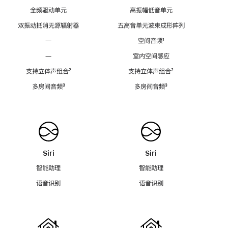
全频驱动单元
高振幅低音单元
双振动抵消无源辐射器
五高音单元波束成形阵列
—
空间音频
脚
¹
注
—
室内空间感应
支持立体声组合
脚
²
支持立体声组合
脚
²
注
注
多房间音频
脚
³
多房间音频
脚
³
注
注
Siri
Siri
智能助理
智能助理
语音识别
语音识别