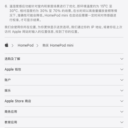
温湿度感应功能针对室内和家居场景进行了优化，即环境温度约为 15ºC 至
30ºC、相对湿度约为 30% 至 70% 的场景。在长时间以高音量播放音频等情
况下，准确性可能会降低。HomePod mini 在启动后需要一定时间对传感器进
行校准，才可显示结果。
我们会使用你所在位置，为你更快显示送货选项。我们通过你的 IP 地址，或者你在上次
访问 Apple 网站时输入的位置信息，找到了你的位置。
HomePod
购买 HomePod mini
Apple
选购及了解
Apple 钱包
账户
娱乐
Apple Store 商店
商务应用
教育应用