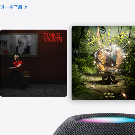
注
进一步了解
Apple
(在
Music
新
窗
口
中
打
开)