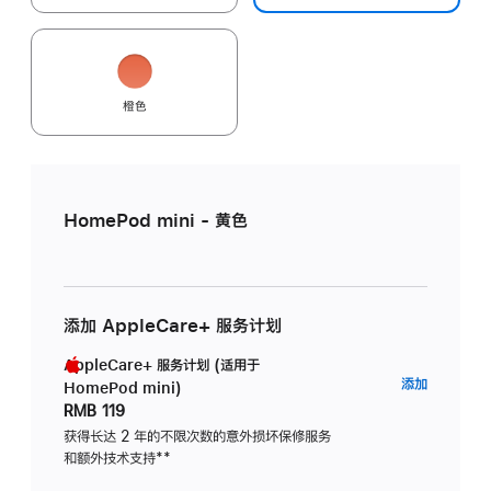
橙色
HomePod mini - 黄色
添加 AppleCare+ 服务计划
AppleCare+ 服务计划 (适用于
AppleC
添加
HomePod mini)
服
RMB 119
务
获得长达 2 年的不限次数的意外损坏保修服务
和额外技术支持
脚
**
计
注