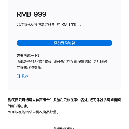
划
(适
RMB 999
用
于
含增值税及其他法定税费：约 RMB 115‡。
HomeP
mini)
添加到购物袋
需要考虑一下？
将此设备加入你的收藏，即可先保留全部配置选择，之后随时
回来再继续选购。
收藏
购买两只可组建立体声组合
脚
²；多加几只放在家中各处，还可体验多‍房‍间音频
脚
³和广播功能。
注
注
你可以在购物袋中更改商品数量。
获得购买帮助，