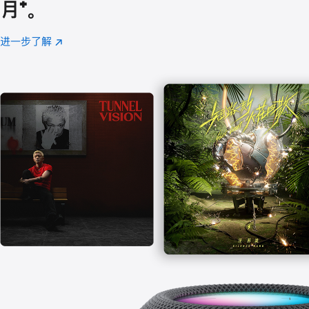
月
脚
⁺。
注
进一步了解
Apple
(在
Music
新
窗
口
中
打
开)