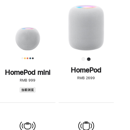
一
步
了
解
HomePod<
HomePod
HomePod mini
RMB 2699
RMB 999
HomePod
当前浏览
mini