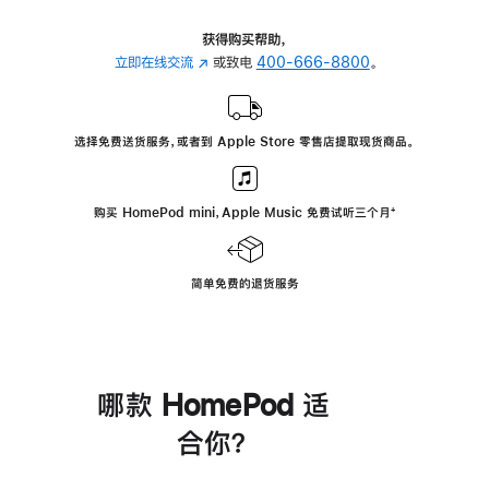
获得购买帮助，
立即在线交流
(在
或致电
400-666-8800
。
新
窗
口
选择免费送货服务，或者到 Apple Store 零售店提取现货商品。
中
打
开)
购买 HomePod mini，Apple Music 免费试听三个月
脚
⁺
注
简单免费的退货服务
哪款 HomePod 适
合你？
进