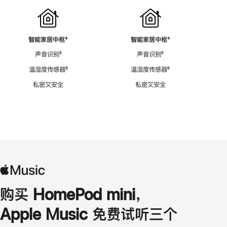
智能家居中枢
脚
⁴
智能家居中枢
脚
⁴
注
注
声音识别
脚
⁵
声音识别
脚
⁵
注
注
温湿度传感器
脚
⁶
温湿度传感器
脚
⁶
注
注
私密又安全
私密又安全
购买 HomePod mini，
Apple Music 免费试听三个