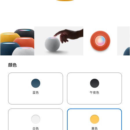
图库
图像
1
图库
图像
2
图库
图像
3
颜色
蓝色
午夜色
白色
黄色