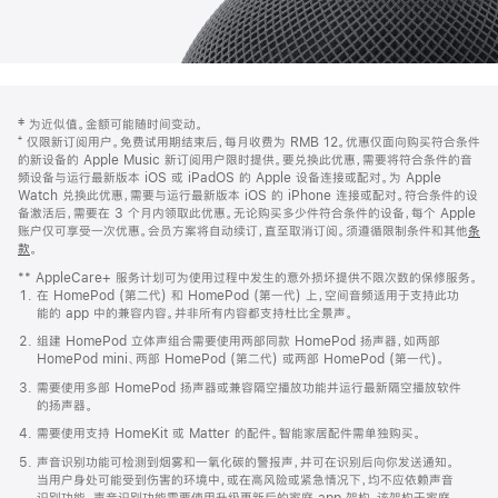
网
脚
‡ 为近似值。金额可能随时间变动。
注
页
⁺ 仅限新订阅用户。免费试用期结束后，每月收费为 RMB 12。优惠仅面向购买符合条件
页
的新设备的 Apple Music 新订阅用户限时提供。要兑换此优惠，需要将符合条件的音
频设备与运行最新版本 iOS 或 iPadOS 的 Apple 设备连接或配对。为 Apple
脚
Watch 兑换此优惠，需要与运行最新版本 iOS 的 iPhone 连接或配对。符合条件的设
备激活后，需要在 3 个月内领取此优惠。无论购买多少件符合条件的设备，每个 Apple
账户仅可享受一次优惠。会员方案将自动续订，直至取消订阅。须遵循限制条件和其他
条
款
。
(在
新
** AppleCare+ 服务计划可为使用过程中发生的意外损坏提供不限次数的保修服务。
窗
在 HomePod (第二代) 和 HomePod (第一代) 上，空间音频适用于支持此功
口
能的 app 中的兼容内容。并非所有内容都支持杜比全景声。
中
打
组建 HomePod 立体声组合需要使用两部同款 HomePod 扬声器，如两部
开)
HomePod mini、两部 HomePod (第二代) 或两部 HomePod (第一代)。
需要使用多部 HomePod 扬声器或兼容隔空播放功能并运行最新隔空播放软件
的扬声器。
需要使用支持 HomeKit 或 Matter 的配件。智能家居配件需单独购买。
声音识别功能可检测到烟雾和一氧化碳的警报声，并可在识别后向你发送通知。
当用户身处可能受到伤害的环境中，或在高风险或紧急情况下，均不应依赖声音
识别功能。声音识别功能需要使用升级更新后的家庭 app 架构，该架构于家庭