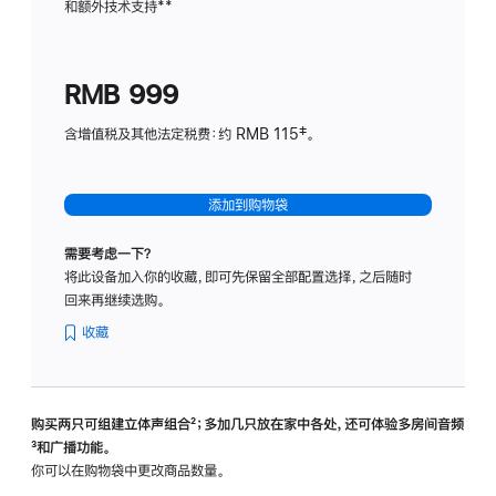
和额外技术支持
脚
**
计
注
划
(适
RMB 999
用
于
含增值税及其他法定税费：约 RMB 115‡。
HomeP
mini)
添加到购物袋
需要考虑一下？
将此设备加入你的收藏，即可先保留全部配置选择，之后随时
回来再继续选购。
收藏
购买两只可组建立体声组合
脚
²；多加几只放在家中各处，还可体验多‍房‍间音频
脚
³和广播功能。
注
注
你可以在购物袋中更改商品数量。