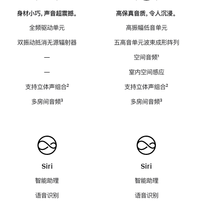
身材小巧，声音超震撼。
高保真音质，令人沉浸。
全频驱动单元
高振幅低音单元
双振动抵消无源辐射器
五高音单元波束成形阵列
—
空间音频
脚
¹
注
—
室内空间感应
支持立体声组合
脚
²
支持立体声组合
脚
²
注
注
多房间音频
脚
³
多房间音频
脚
³
注
注
Siri
Siri
智能助理
智能助理
语音识别
语音识别