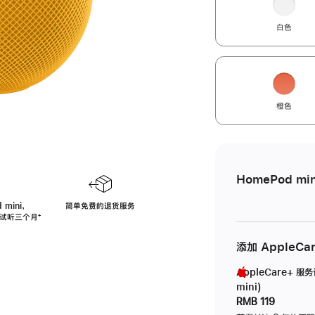
白色
橙色
HomePod min
 mini，
简单免费的退货服务
免费试听三个月
脚
⁺
注
添加 AppleCa
AppleCare+ 服
mini)
RMB 119