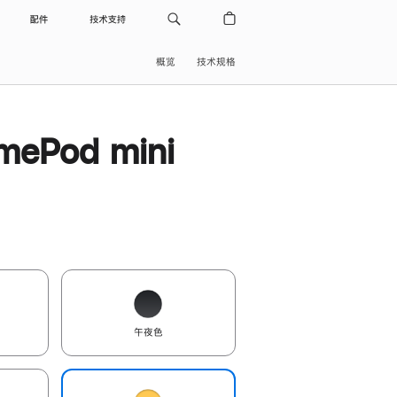
配件
技术支持
概览
技术规格
ePod mini
午夜色