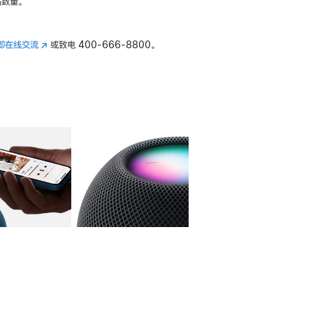
数量。
即在线交流
(在
或致电
400-666-8800。
新
窗
口
中
打
开)
库
图像
4
图库
图像
5