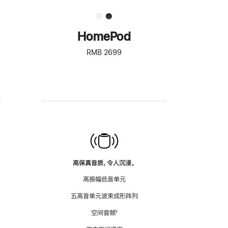
HomePod
RMB 2699
高保真音质，令人沉浸。
高振幅低音单元
五高音单元波束成形阵列
空间音频
脚
¹
注