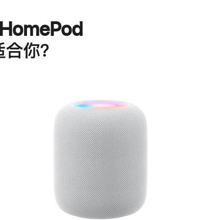
HomePod
适合你？
进
一
步
了
解
HomePod<