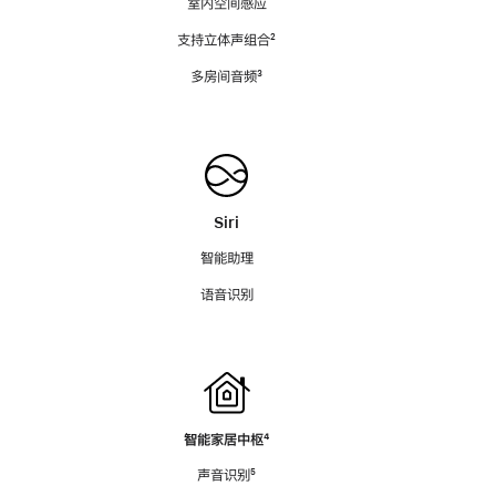
室内空间感应
支持立体声组合
脚
²
注
多房间音频
脚
³
注
Siri
智能助理
语音识别
智能家居中枢
脚
⁴
注
声音识别
脚
⁵