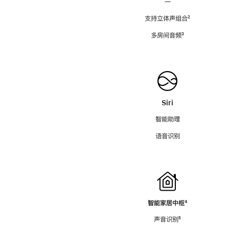
—
支持立体声组合
脚
²
注
多房间音频
脚
³
注
Siri
智能助理
语音识别
智能家居中枢
脚
⁴
注
声音识别
脚
⁵