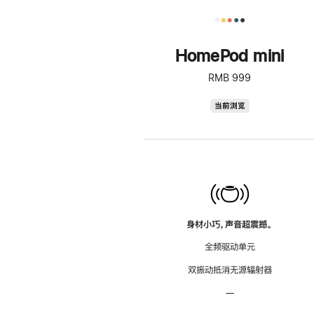
HomePod mini
RMB 999
HomePod
当前浏览
mini
身材小巧，声音超震撼。
全频驱动单元
双振动抵消无源辐射器
—