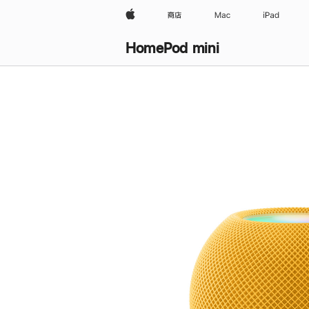
Apple
商店
Mac
iPad
HomePod mini
购
买
HomePod mini