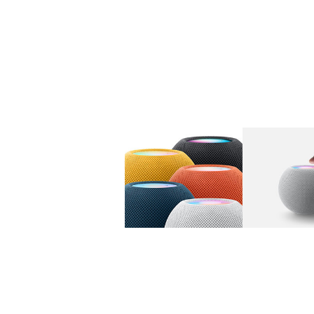
图库
图像
1