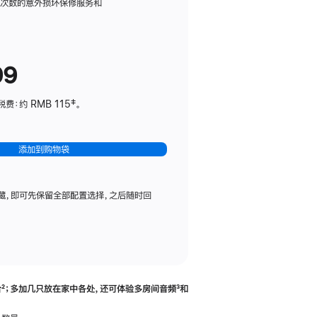
务
限次数的意外损坏保修服务和
计
划
(适
99
用
于
：约 RMB 115‡。
HomePod
mini)
添加到购物袋
藏，即可先保留全部配置选择，之后随时回
合
脚
²；多加几只放在家中各处，还可体验多‍房‍间音频
脚
³和
注
注