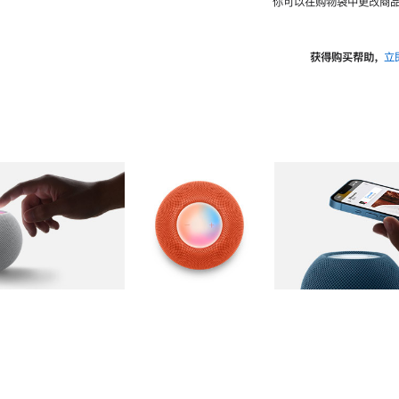
你可以在购物袋中更改商品
获得购买帮助，
立
图库
图像
2
图库
图像
3
图