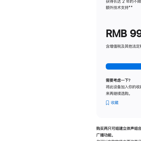
获得长达 2 年的不
额外技术支持
脚
**
注
RMB 9
含增值税及其他法定税费
需要考虑一下？
将此设备加入你的收
来再继续选购。
收藏
购买两只可组建立体声组
广播功能。