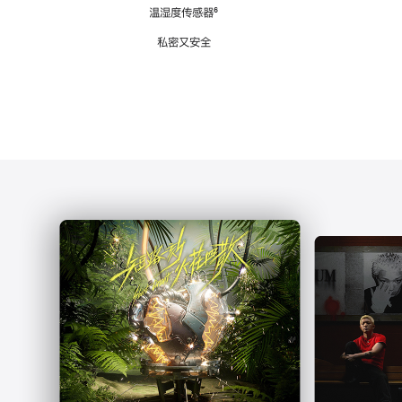
注
温湿度传感器
脚
⁶
注
私密又安全