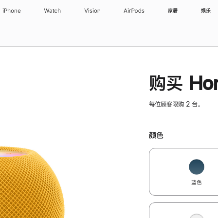
iPhone
Watch
Vision
AirPods
家居
娱乐
购买 Hom
每位顾客限购 2 台。
颜色
蓝色