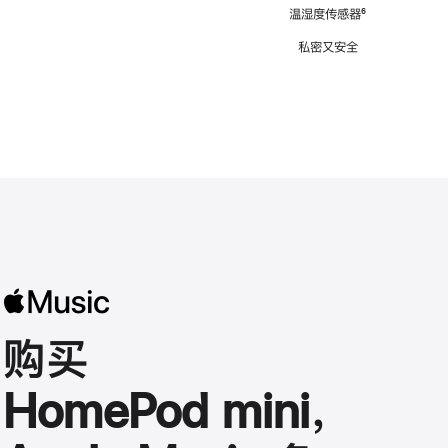
注
温湿度传感器
脚
⁶
注
私密又安全
购买
HomePod mini，