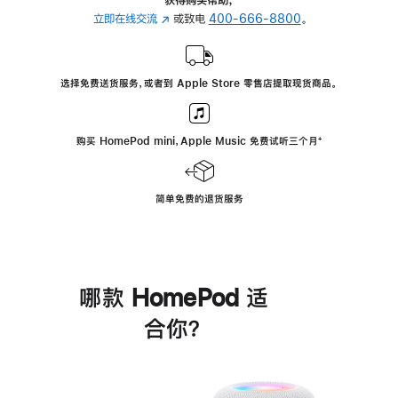
立即在线交流
(在
或致电
400-666-8800
。
新
窗
口
选择免费送货服务，或者到 Apple Store 零售店提取现货商品。
中
打
开)
购买 HomePod mini，Apple Music 免费试听三个月
脚
⁺
注
简单免费的退货服务
哪款 HomePod 适
合你？
进
一
步