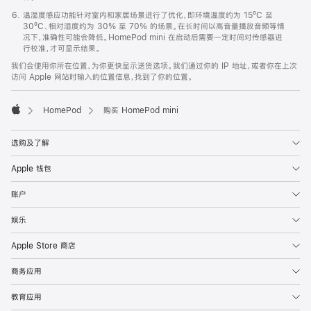
温湿度感应功能针对室内和家居场景进行了优化，即环境温度约为 15ºC 至
30ºC、相对湿度约为 30% 至 70% 的场景。在长时间以高音量播放音频等情
况下，准确性可能会降低。HomePod mini 在启动后需要一定时间对传感器进
行校准，才可显示结果。
我们会使用你所在位置，为你更快显示送货选项。我们通过你的 IP 地址，或者你在上次
访问 Apple 网站时输入的位置信息，找到了你的位置。
HomePod
购买 HomePod mini
Apple
选购及了解
Apple 钱包
账户
娱乐
Apple Store 商店
商务应用
教育应用