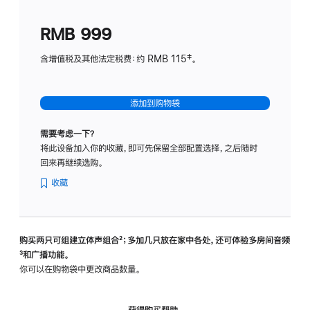
划
(适
RMB 999
用
于
含增值税及其他法定税费：约 RMB 115‡。
HomeP
mini)
添加到购物袋
需要考虑一下？
将此设备加入你的收藏，即可先保留全部配置选择，之后随时
回来再继续选购。
收藏
购买两只可组建立体声组合
脚
²；多加几只放在家中各处，还可体验多‍房‍间音频
脚
³和广播功能。
注
注
你可以在购物袋中更改商品数量。
获得购买帮助，