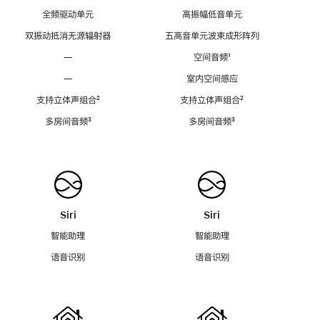
全频驱动单元
高振幅低音单元
双振动抵消无源辐射器
五高音单元波束成形阵列
—
空间音频
脚
¹
注
—
室内空间感应
支持立体声组合
脚
²
支持立体声组合
脚
²
注
注
多房间音频
脚
³
多房间音频
脚
³
注
注
Siri
Siri
智能助理
智能助理
语音识别
语音识别