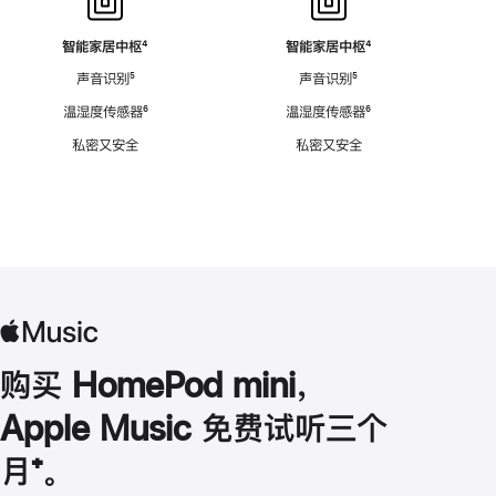
智能家居中枢
脚
⁴
智能家居中枢
脚
⁴
注
注
声音识别
脚
⁵
声音识别
脚
⁵
注
注
温湿度传感器
脚
⁶
温湿度传感器
脚
⁶
注
注
私密又安全
私密又安全
购买 HomePod mini，
Apple Music 免费试听三个
月
脚
⁺。