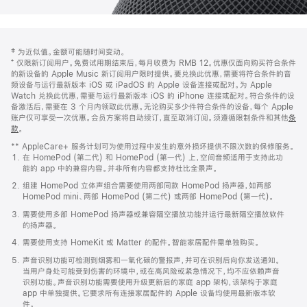
网
脚
‡ 为近似值。金额可能随时间变动。
注
页
⁺ 仅限新订阅用户。免费试用期结束后，每月收费为 RMB 12。优惠仅面向购买符合条件
页
的新设备的 Apple Music 新订阅用户限时提供。要兑换此优惠，需要将符合条件的音
频设备与运行最新版本 iOS 或 iPadOS 的 Apple 设备连接或配对。为 Apple
脚
Watch 兑换此优惠，需要与运行最新版本 iOS 的 iPhone 连接或配对。符合条件的设
备激活后，需要在 3 个月内领取此优惠。无论购买多少件符合条件的设备，每个 Apple
账户仅可享受一次优惠。会员方案将自动续订，直至取消订阅。须遵循限制条件和其他
条
款
。
(在
新
** AppleCare+ 服务计划可为使用过程中发生的意外损坏提供不限次数的保修服务。
窗
在 HomePod (第二代) 和 HomePod (第一代) 上，空间音频适用于支持此功
口
能的 app 中的兼容内容。并非所有内容都支持杜比全景声。
中
打
组建 HomePod 立体声组合需要使用两部同款 HomePod 扬声器，如两部
开)
HomePod mini、两部 HomePod (第二代) 或两部 HomePod (第一代)。
需要使用多部 HomePod 扬声器或兼容隔空播放功能并运行最新隔空播放软件
的扬声器。
需要使用支持 HomeKit 或 Matter 的配件。智能家居配件需单独购买。
声音识别功能可检测到烟雾和一氧化碳的警报声，并可在识别后向你发送通知。
当用户身处可能受到伤害的环境中，或在高风险或紧急情况下，均不应依赖声音
识别功能。声音识别功能需要使用升级更新后的家庭 app 架构，该架构于家庭
app 中单独提供。它要求所有连接家居配件的 Apple 设备均使用最新版本软
件。