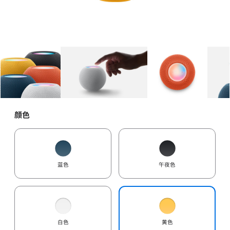
图库
图像
1
图库
图像
2
图库
图像
3
颜色
蓝色
午夜色
白色
黄色