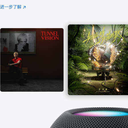
注
进一步了解
Apple
(在
Music
新
窗
口
中
打
开)