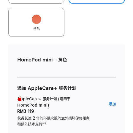
橙色
HomePod mini - 黄色
添加 AppleCare+ 服务计划
AppleCare+ 服务计划 (适用于
AppleC
添加
HomePod mini)
服
RMB 119
务
获得长达 2 年的不限次数的意外损坏保修服务
和额外技术支持
脚
**
计
注