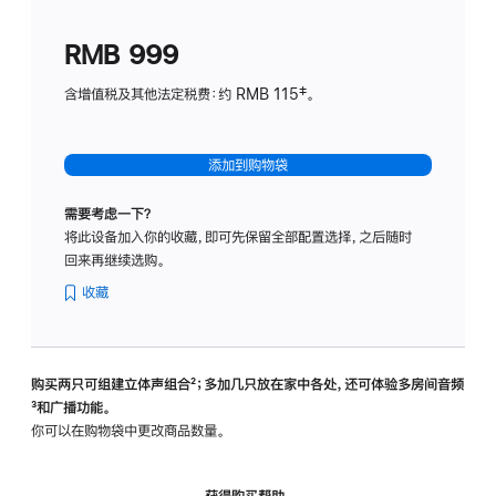
划
(适
RMB 999
用
于
含增值税及其他法定税费：约 RMB 115‡。
HomeP
mini)
添加到购物袋
需要考虑一下？
将此设备加入你的收藏，即可先保留全部配置选择，之后随时
回来再继续选购。
收藏
购买两只可组建立体声组合
脚
²；多加几只放在家中各处，还可体验多‍房‍间音频
脚
³和广播功能。
注
注
你可以在购物袋中更改商品数量。
获得购买帮助，