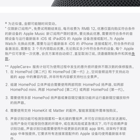
网
脚
‡ 为近似值。金额可能随时间变动。
注
页
⁺ 仅限新订阅用户。免费试用期结束后，每月收费为 RMB 12。优惠仅面向购买符合条件
页
的新设备的 Apple Music 新订阅用户限时提供。要兑换此优惠，需要将符合条件的音
频设备与运行最新版本 iOS 或 iPadOS 的 Apple 设备连接或配对。为 Apple
脚
Watch 兑换此优惠，需要与运行最新版本 iOS 的 iPhone 连接或配对。符合条件的设
备激活后，需要在 3 个月内领取此优惠。无论购买多少件符合条件的设备，每个 Apple
账户仅可享受一次优惠。会员方案将自动续订，直至取消订阅。须遵循限制条件和其他
条
款
。
(在
新
** AppleCare+ 服务计划可为使用过程中发生的意外损坏提供不限次数的保修服务。
窗
在 HomePod (第二代) 和 HomePod (第一代) 上，空间音频适用于支持此功
口
能的 app 中的兼容内容。并非所有内容都支持杜比全景声。
中
打
组建 HomePod 立体声组合需要使用两部同款 HomePod 扬声器，如两部
开)
HomePod mini、两部 HomePod (第二代) 或两部 HomePod (第一代)。
需要使用多部 HomePod 扬声器或兼容隔空播放功能并运行最新隔空播放软件
的扬声器。
需要使用支持 HomeKit 或 Matter 的配件。智能家居配件需单独购买。
声音识别功能可检测到烟雾和一氧化碳的警报声，并可在识别后向你发送通知。
当用户身处可能受到伤害的环境中，或在高风险或紧急情况下，均不应依赖声音
识别功能。声音识别功能需要使用升级更新后的家庭 app 架构，该架构于家庭
app 中单独提供。它要求所有连接家居配件的 Apple 设备均使用最新版本软
件。