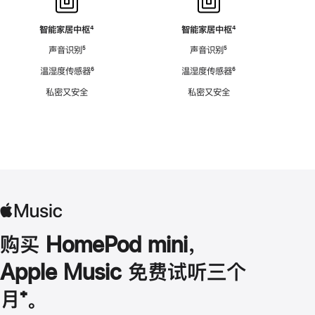
智能家居中枢
脚
⁴
智能家居中枢
脚
⁴
注
注
声音识别
脚
⁵
声音识别
脚
⁵
注
注
温湿度传感器
脚
⁶
温湿度传感器
脚
⁶
注
注
私密又安全
私密又安全
购买 HomePod mini，
Apple Music 免费试听三个
月
脚
⁺。