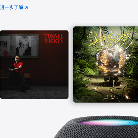
注
进一步了解
Apple
(在
Music
新
窗
口
中
打
开)