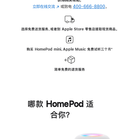
立即在线交流
(在
或致电
400-666-8800
。
新
窗
口
选择免费送货服务，或者到 Apple Store 零售店提取现货商品。
中
打
开)
购买 HomePod mini，Apple Music 免费试听三个月
脚
⁺
注
简单免费的退货服务
哪款 HomePod 适
合你？
进
一
步