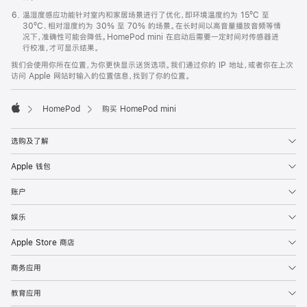
温湿度感应功能针对室内和家居场景进行了优化，即环境温度约为 15ºC 至
30ºC、相对湿度约为 30% 至 70% 的场景。在长时间以高音量播放音频等情
况下，准确性可能会降低。HomePod mini 在启动后需要一定时间对传感器进
行校准，才可显示结果。
我们会使用你所在位置，为你更快显示送货选项。我们通过你的 IP 地址，或者你在上次
访问 Apple 网站时输入的位置信息，找到了你的位置。
HomePod
购买 HomePod mini
Apple
选购及了解
Apple 钱包
账户
娱乐
Apple Store 商店
商务应用
教育应用