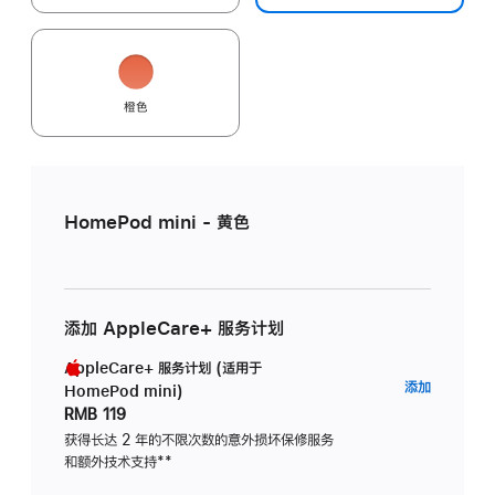
橙色
HomePod mini - 黄色
添加 AppleCare+ 服务计划
AppleCare+ 服务计划 (适用于
AppleC
添加
HomePod mini)
服
RMB 119
务
获得长达 2 年的不限次数的意外损坏保修服务
和额外技术支持
脚
**
计
注