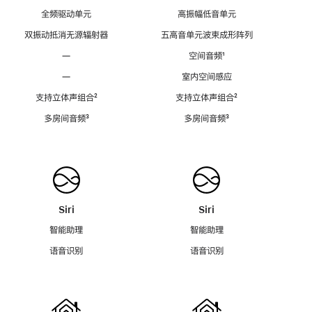
全频驱动单元
高振幅低音单元
双振动抵消无源辐射器
五高音单元波束成形阵列
—
空间音频
脚
¹
注
—
室内空间感应
支持立体声组合
脚
²
支持立体声组合
脚
²
注
注
多房间音频
脚
³
多房间音频
脚
³
注
注
Siri
Siri
智能助理
智能助理
语音识别
语音识别