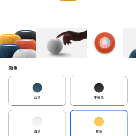
图库
图像
1
图库
图像
2
图库
图像
3
颜色
蓝色
午夜色
白色
黄色