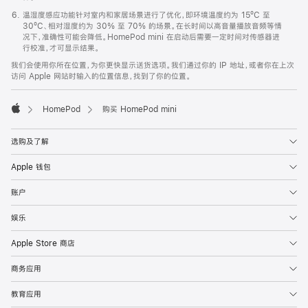
温湿度感应功能针对室内和家居场景进行了优化，即环境温度约为 15ºC 至
30ºC、相对湿度约为 30% 至 70% 的场景。在长时间以高音量播放音频等情
况下，准确性可能会降低。HomePod mini 在启动后需要一定时间对传感器进
行校准，才可显示结果。
我们会使用你所在位置，为你更快显示送货选项。我们通过你的 IP 地址，或者你在上次
访问 Apple 网站时输入的位置信息，找到了你的位置。
HomePod
购买 HomePod mini
Apple
选购及了解
Apple 钱包
账户
娱乐
Apple Store 商店
商务应用
教育应用