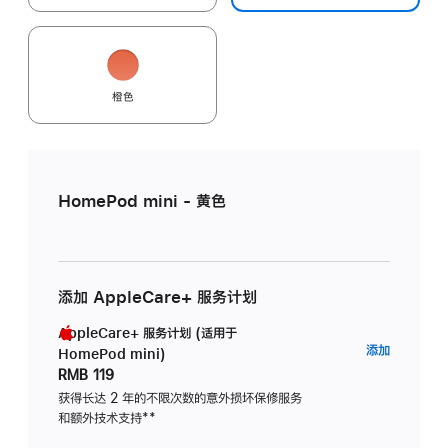
橙色
HomePod mini - 黄色
添加 AppleCare+ 服务计划
AppleCare+ 服务计划 (适用于
AppleC
添加
HomePod mini)
服
RMB 119
务
获得长达 2 年的不限次数的意外损坏保修服务
和额外技术支持
脚
**
计
注