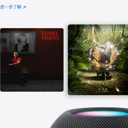
注
进一步了解
Apple
(在
Music
新
窗
口
中
打
开)