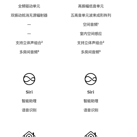
全频驱动单元
高振幅低音单元
双振动抵消无源辐射器
五高音单元波束成形阵列
—
空间音频
脚
¹
注
—
室内空间感应
支持立体声组合
脚
²
支持立体声组合
脚
²
注
注
多房间音频
脚
³
多房间音频
脚
³
注
注
Siri
Siri
智能助理
智能助理
语音识别
语音识别