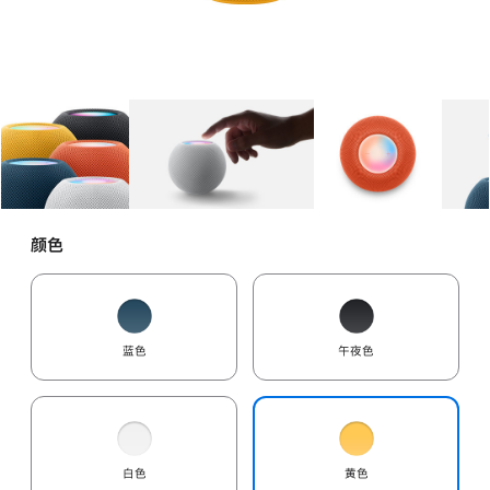
图库
图像
1
图库
图像
2
图库
图像
3
颜色
蓝色
午夜色
白色
黄色