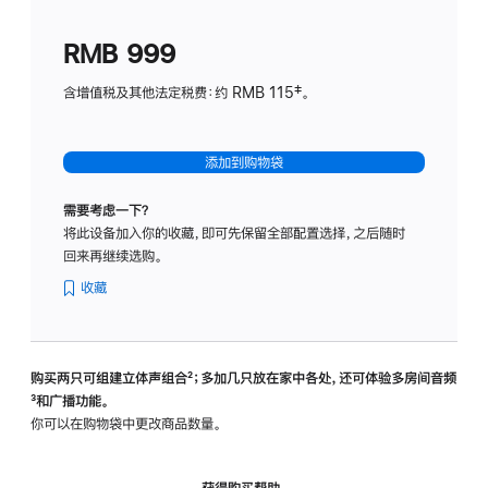
划
(适
RMB 999
用
于
含增值税及其他法定税费：约 RMB 115‡。
HomeP
mini)
添加到购物袋
需要考虑一下？
将此设备加入你的收藏，即可先保留全部配置选择，之后随时
回来再继续选购。
收藏
购买两只可组建立体声组合
脚
²；多加几只放在家中各处，还可体验多‍房‍间音频
脚
³和广播功能。
注
注
你可以在购物袋中更改商品数量。
获得购买帮助，