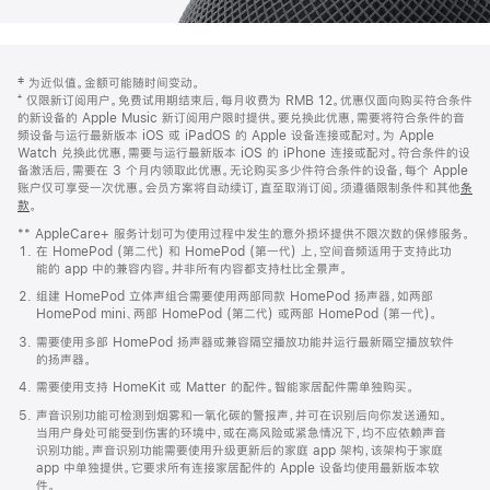
网
脚
‡ 为近似值。金额可能随时间变动。
注
页
⁺ 仅限新订阅用户。免费试用期结束后，每月收费为 RMB 12。优惠仅面向购买符合条件
页
的新设备的 Apple Music 新订阅用户限时提供。要兑换此优惠，需要将符合条件的音
频设备与运行最新版本 iOS 或 iPadOS 的 Apple 设备连接或配对。为 Apple
脚
Watch 兑换此优惠，需要与运行最新版本 iOS 的 iPhone 连接或配对。符合条件的设
备激活后，需要在 3 个月内领取此优惠。无论购买多少件符合条件的设备，每个 Apple
账户仅可享受一次优惠。会员方案将自动续订，直至取消订阅。须遵循限制条件和其他
条
款
。
(在
新
** AppleCare+ 服务计划可为使用过程中发生的意外损坏提供不限次数的保修服务。
窗
在 HomePod (第二代) 和 HomePod (第一代) 上，空间音频适用于支持此功
口
能的 app 中的兼容内容。并非所有内容都支持杜比全景声。
中
打
组建 HomePod 立体声组合需要使用两部同款 HomePod 扬声器，如两部
开)
HomePod mini、两部 HomePod (第二代) 或两部 HomePod (第一代)。
需要使用多部 HomePod 扬声器或兼容隔空播放功能并运行最新隔空播放软件
的扬声器。
需要使用支持 HomeKit 或 Matter 的配件。智能家居配件需单独购买。
声音识别功能可检测到烟雾和一氧化碳的警报声，并可在识别后向你发送通知。
当用户身处可能受到伤害的环境中，或在高风险或紧急情况下，均不应依赖声音
识别功能。声音识别功能需要使用升级更新后的家庭 app 架构，该架构于家庭
app 中单独提供。它要求所有连接家居配件的 Apple 设备均使用最新版本软
件。