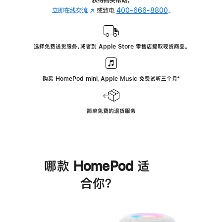
立即在线交流
(在
或致电
400-666-8800
。
新
窗
口
选择免费送货服务，或者到 Apple Store 零售店提取现货商品。
中
打
开)
购买 HomePod mini，Apple Music 免费试听三个月
脚
⁺
注
简单免费的退货服务
哪款 HomePod 适
合你？
进
一
步