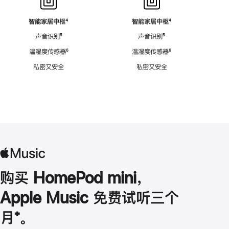
智能家居中枢
脚
⁴
智能家居中枢
脚
⁴
注
注
声音识别
脚
⁵
声音识别
脚
⁵
注
注
温湿度传感器
脚
⁶
温湿度传感器
脚
⁶
注
注
私密又安全
私密又安全
购买 HomePod mini，
Apple Music 免费试听三个
月
脚
⁺。