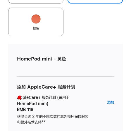
橙色
HomePod mini - 黄色
添加 AppleCare+ 服务计划
AppleCare+ 服务计划 (适用于
AppleC
添加
HomePod mini)
服
RMB 119
务
获得长达 2 年的不限次数的意外损坏保修服务
和额外技术支持
脚
**
计
注