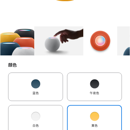
图库
图像
1
图库
图像
2
图库
图像
3
颜色
蓝色
午夜色
白色
黄色