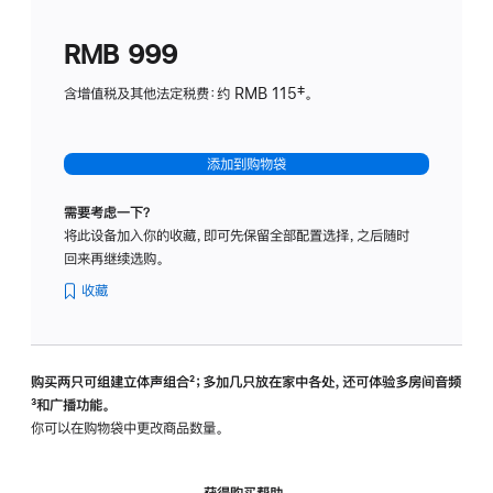
划
(适
RMB 999
用
于
含增值税及其他法定税费：约 RMB 115‡。
HomeP
mini)
添加到购物袋
需要考虑一下？
将此设备加入你的收藏，即可先保留全部配置选择，之后随时
回来再继续选购。
收藏
购买两只可组建立体声组合
脚
²；多加几只放在家中各处，还可体验多‍房‍间音频
脚
³和广播功能。
注
注
你可以在购物袋中更改商品数量。
获得购买帮助，