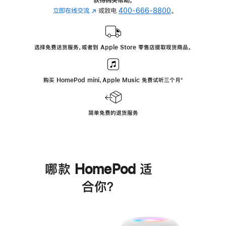
立即在线交流
(在
或致电
400-666-8800
。
新
窗
口
选择免费送货服务，或者到 Apple Store 零售店提取现货商品。
中
打
开)
购买 HomePod mini，Apple Music 免费试听三个月
脚
⁺
注
简单免费的退货服务
哪款 HomePod 适
合你？
进
一
步