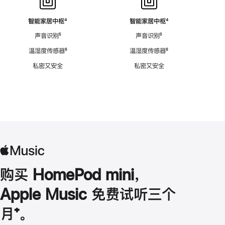
智能家居中枢
脚
⁴
智能家居中枢
脚
⁴
注
注
声音识别
脚
⁵
声音识别
脚
⁵
注
注
温湿度传感器
脚
⁶
温湿度传感器
脚
⁶
注
注
私密又安全
私密又安全
购买 HomePod mini，
Apple Music 免费试听三个
月
脚
⁺。