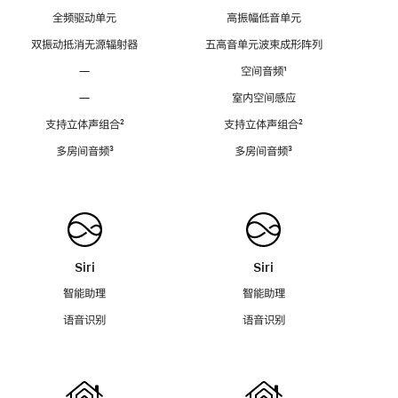
全频驱动单元
高振幅低音单元
双振动抵消无源辐射器
五高音单元波束成形阵列
—
空间音频
脚
¹
注
—
室内空间感应
支持立体声组合
脚
²
支持立体声组合
脚
²
注
注
多房间音频
脚
³
多房间音频
脚
³
注
注
Siri
Siri
智能助理
智能助理
语音识别
语音识别