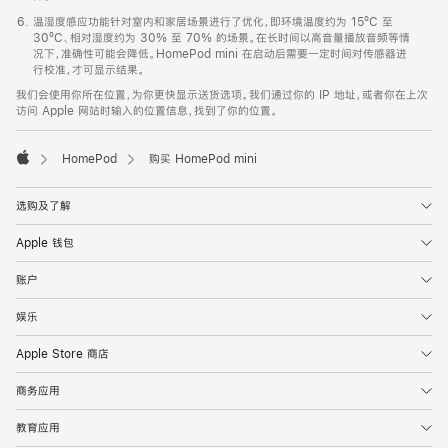
温湿度感应功能针对室内和家居场景进行了优化，即环境温度约为 15ºC 至
30ºC、相对湿度约为 30% 至 70% 的场景。在长时间以高音量播放音频等情
况下，准确性可能会降低。HomePod mini 在启动后需要一定时间对传感器进
行校准，才可显示结果。
我们会使用你所在位置，为你更快显示送货选项。我们通过你的 IP 地址，或者你在上次
访问 Apple 网站时输入的位置信息，找到了你的位置。
HomePod
购买 HomePod mini
Apple
选购及了解
Apple 钱包
账户
娱乐
Apple Store 商店
商务应用
教育应用