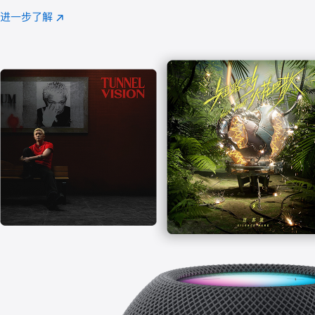
注
进一步了解
Apple
(在
Music
新
窗
口
中
打
开)