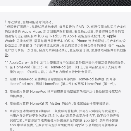
网
脚
‡ 为近似值。金额可能随时间变动。
注
页
⁺ 仅限新订阅用户。免费试用期结束后，每月收费为 RMB 12。优惠仅面向购买符合条件
页
的新设备的 Apple Music 新订阅用户限时提供。要兑换此优惠，需要将符合条件的音
频设备与运行最新版本 iOS 或 iPadOS 的 Apple 设备连接或配对。为 Apple
脚
Watch 兑换此优惠，需要与运行最新版本 iOS 的 iPhone 连接或配对。符合条件的设
备激活后，需要在 3 个月内领取此优惠。无论购买多少件符合条件的设备，每个 Apple
账户仅可享受一次优惠。会员方案将自动续订，直至取消订阅。须遵循限制条件和其他
条
款
。
(在
新
** AppleCare+ 服务计划可为使用过程中发生的意外损坏提供不限次数的保修服务。
窗
在 HomePod (第二代) 和 HomePod (第一代) 上，空间音频适用于支持此功
口
能的 app 中的兼容内容。并非所有内容都支持杜比全景声。
中
打
组建 HomePod 立体声组合需要使用两部同款 HomePod 扬声器，如两部
开)
HomePod mini、两部 HomePod (第二代) 或两部 HomePod (第一代)。
需要使用多部 HomePod 扬声器或兼容隔空播放功能并运行最新隔空播放软件
的扬声器。
需要使用支持 HomeKit 或 Matter 的配件。智能家居配件需单独购买。
声音识别功能可检测到烟雾和一氧化碳的警报声，并可在识别后向你发送通知。
当用户身处可能受到伤害的环境中，或在高风险或紧急情况下，均不应依赖声音
识别功能。声音识别功能需要使用升级更新后的家庭 app 架构，该架构于家庭
app 中单独提供。它要求所有连接家居配件的 Apple 设备均使用最新版本软
件。