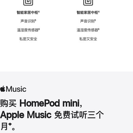
智能家居中枢
脚
⁴
智能家居中枢
脚
⁴
注
注
声音识别
脚
⁵
声音识别
脚
⁵
注
注
温湿度传感器
脚
⁶
温湿度传感器
脚
⁶
注
注
私密又安全
私密又安全
购买 HomePod mini，
Apple Music 免费试听三个
月
脚
⁺。