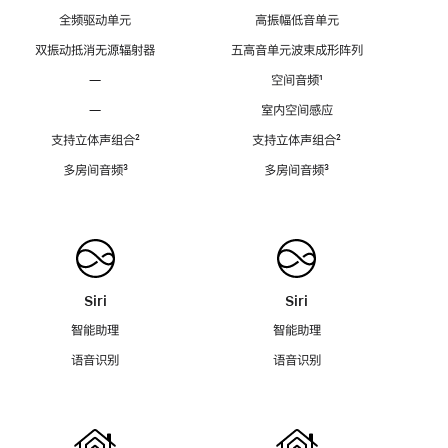
全频驱动单元
高振幅低音单元
双振动抵消无源辐射器
五高音单元波束成形阵列
—
空间音频
脚
¹
注
—
室内空间感应
支持立体声组合
脚
²
支持立体声组合
脚
²
注
注
多房间音频
脚
³
多房间音频
脚
³
注
注
Siri
Siri
智能助理
智能助理
语音识别
语音识别