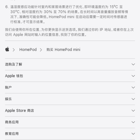
温湿度感应功能针对室内和家居场景进行了优化，即环境温度约为 15ºC 至
30ºC、相对湿度约为 30% 至 70% 的场景。在长时间以高音量播放音频等情
况下，准确性可能会降低。HomePod mini 在启动后需要一定时间对传感器进
行校准，才可显示结果。
我们会使用你所在位置，为你更快显示送货选项。我们通过你的 IP 地址，或者你在上次
访问 Apple 网站时输入的位置信息，找到了你的位置。
HomePod
购买 HomePod mini
Apple
选购及了解
Apple 钱包
账户
娱乐
Apple Store 商店
商务应用
教育应用