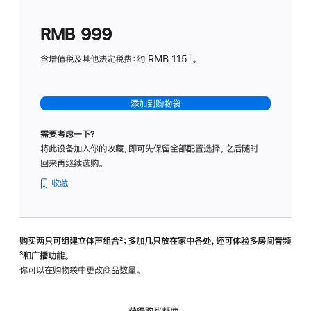
划
(适
RMB 999
用
于
含增值税及其他法定税费：约 RMB 115‡。
HomeP
mini)
添加到购物袋
需要考虑一下？
将此设备加入你的收藏，即可先保留全部配置选择，之后随时
回来再继续选购。
收藏
购买两只可组建立体声组合
脚
²；多加几只放在家中各处，还可体验多‍房‍间音频
脚
³和广播功能。
注
注
你可以在购物袋中更改商品数量。
获得购买帮助，