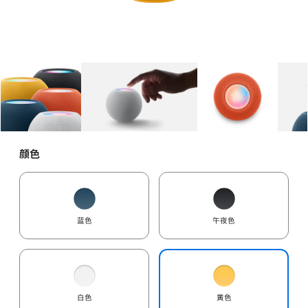
图库
图像
1
图库
图像
2
图库
图像
3
颜色
蓝色
午夜色
白色
黄色