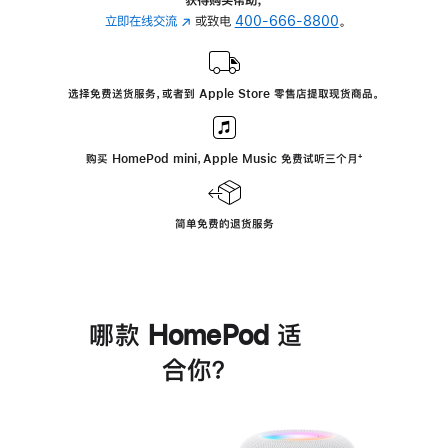
立即在线交流
(在
或致电
400-666-8800
。
新
窗
口
选择免费送货服务，或者到 Apple Store 零售店提取现货商品。
中
打
开)
购买 HomePod mini，Apple Music 免费试听三个月
脚
⁺
注
简单免费的退货服务
哪款 HomePod 适
合你？
进
一
步