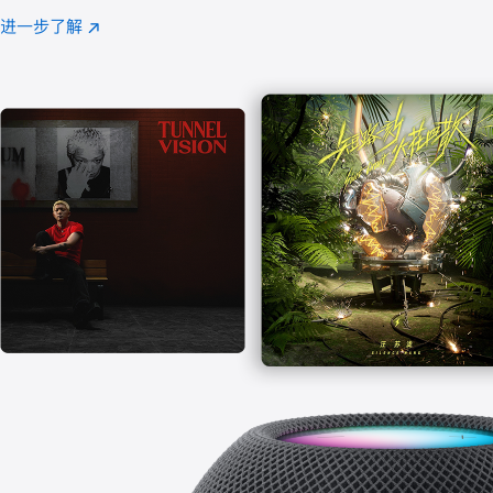
注
进一步了解
Apple
(在
Music
新
窗
口
中
打
开)