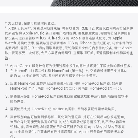
网
脚
‡ 为近似值。金额可能随时间变动。
注
页
⁺ 仅限新订阅用户。免费试用期结束后，每月收费为 RMB 12。优惠仅面向购买符合条件
页
的新设备的 Apple Music 新订阅用户限时提供。要兑换此优惠，需要将符合条件的音
频设备与运行最新版本 iOS 或 iPadOS 的 Apple 设备连接或配对。为 Apple
脚
Watch 兑换此优惠，需要与运行最新版本 iOS 的 iPhone 连接或配对。符合条件的设
备激活后，需要在 3 个月内领取此优惠。无论购买多少件符合条件的设备，每个 Apple
账户仅可享受一次优惠。会员方案将自动续订，直至取消订阅。须遵循限制条件和其他
条
款
。
(在
新
** AppleCare+ 服务计划可为使用过程中发生的意外损坏提供不限次数的保修服务。
窗
在 HomePod (第二代) 和 HomePod (第一代) 上，空间音频适用于支持此功
口
能的 app 中的兼容内容。并非所有内容都支持杜比全景声。
中
打
组建 HomePod 立体声组合需要使用两部同款 HomePod 扬声器，如两部
开)
HomePod mini、两部 HomePod (第二代) 或两部 HomePod (第一代)。
需要使用多部 HomePod 扬声器或兼容隔空播放功能并运行最新隔空播放软件
的扬声器。
需要使用支持 HomeKit 或 Matter 的配件。智能家居配件需单独购买。
声音识别功能可检测到烟雾和一氧化碳的警报声，并可在识别后向你发送通知。
当用户身处可能受到伤害的环境中，或在高风险或紧急情况下，均不应依赖声音
识别功能。声音识别功能需要使用升级更新后的家庭 app 架构，该架构于家庭
app 中单独提供。它要求所有连接家居配件的 Apple 设备均使用最新版本软
件。