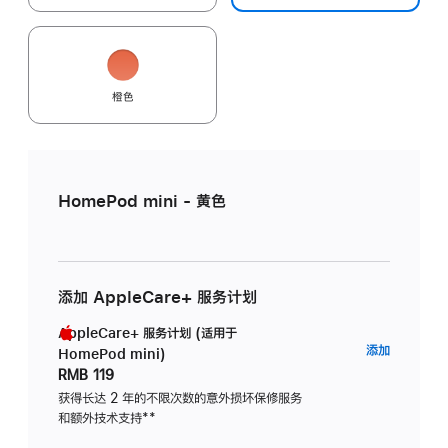
橙色
HomePod mini - 黄色
添加 AppleCare+ 服务计划
AppleCare+ 服务计划 (适用于
AppleC
添加
HomePod mini)
服
RMB 119
务
获得长达 2 年的不限次数的意外损坏保修服务
和额外技术支持
脚
**
计
注