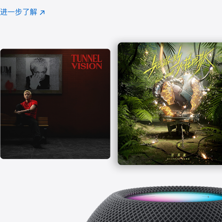
注
进一步了解
Apple
(在
Music
新
窗
口
中
打
开)