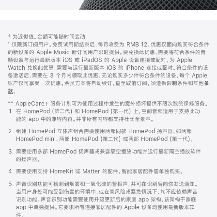
网
脚
‡ 为近似值。金额可能随时间变动。
注
页
⁺ 仅限新订阅用户。免费试用期结束后，每月收费为 RMB 12。优惠仅面向购买符合条件
页
的新设备的 Apple Music 新订阅用户限时提供。要兑换此优惠，需要将符合条件的音
频设备与运行最新版本 iOS 或 iPadOS 的 Apple 设备连接或配对。为 Apple
脚
Watch 兑换此优惠，需要与运行最新版本 iOS 的 iPhone 连接或配对。符合条件的设
备激活后，需要在 3 个月内领取此优惠。无论购买多少件符合条件的设备，每个 Apple
账户仅可享受一次优惠。会员方案将自动续订，直至取消订阅。须遵循限制条件和其他
条
款
。
(在
新
** AppleCare+ 服务计划可为使用过程中发生的意外损坏提供不限次数的保修服务。
窗
在 HomePod (第二代) 和 HomePod (第一代) 上，空间音频适用于支持此功
口
能的 app 中的兼容内容。并非所有内容都支持杜比全景声。
中
打
组建 HomePod 立体声组合需要使用两部同款 HomePod 扬声器，如两部
开)
HomePod mini、两部 HomePod (第二代) 或两部 HomePod (第一代)。
需要使用多部 HomePod 扬声器或兼容隔空播放功能并运行最新隔空播放软件
的扬声器。
需要使用支持 HomeKit 或 Matter 的配件。智能家居配件需单独购买。
声音识别功能可检测到烟雾和一氧化碳的警报声，并可在识别后向你发送通知。
当用户身处可能受到伤害的环境中，或在高风险或紧急情况下，均不应依赖声音
识别功能。声音识别功能需要使用升级更新后的家庭 app 架构，该架构于家庭
app 中单独提供。它要求所有连接家居配件的 Apple 设备均使用最新版本软
件。