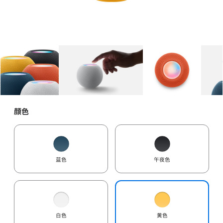
图库
图像
1
图库
图像
2
图库
图像
3
颜色
蓝色
午夜色
白色
黄色