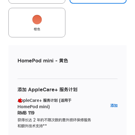
橙色
HomePod mini - 黄色
添加 AppleCare+ 服务计划
AppleCare+ 服务计划 (适用于
AppleC
添加
HomePod mini)
服
RMB 119
务
获得长达 2 年的不限次数的意外损坏保修服务
和额外技术支持
脚
**
计
注