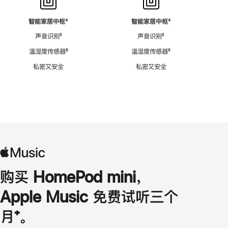
智能家居中枢
脚
⁴
智能家居中枢
脚
⁴
注
注
声音识别
脚
⁵
声音识别
脚
⁵
注
注
温湿度传感器
脚
⁶
温湿度传感器
脚
⁶
注
注
私密又安全
私密又安全
购买 HomePod mini，
Apple Music 免费试听三个
月
脚
⁺。