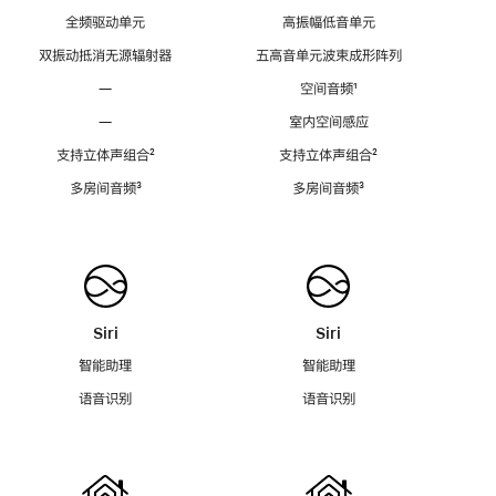
全频驱动单元
高振幅低音单元
双振动抵消无源辐射器
五高音单元波束成形阵列
—
空间音频
脚
¹
注
—
室内空间感应
支持立体声组合
脚
²
支持立体声组合
脚
²
注
注
多房间音频
脚
³
多房间音频
脚
³
注
注
Siri
Siri
智能助理
智能助理
语音识别
语音识别