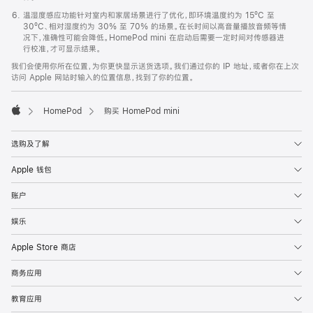
温湿度感应功能针对室内和家居场景进行了优化，即环境温度约为 15ºC 至
30ºC、相对湿度约为 30% 至 70% 的场景。在长时间以高音量播放音频等情
况下，准确性可能会降低。HomePod mini 在启动后需要一定时间对传感器进
行校准，才可显示结果。
我们会使用你所在位置，为你更快显示送货选项。我们通过你的 IP 地址，或者你在上次
访问 Apple 网站时输入的位置信息，找到了你的位置。
HomePod
购买 HomePod mini
Apple
选购及了解
Apple 钱包
账户
娱乐
Apple Store 商店
商务应用
教育应用