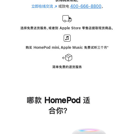
立即在线交流
(在
或致电
400-666-8800
。
新
窗
口
选择免费送货服务，或者到 Apple Store 零售店提取现货商品。
中
打
开)
购买 HomePod mini，Apple Music 免费试听三个月
脚
⁺
注
简单免费的退货服务
哪款 HomePod 适
合你？
进
一
步