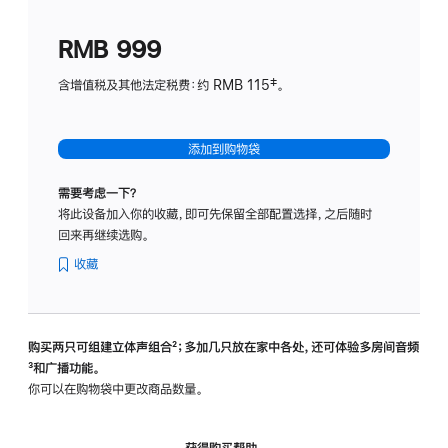
划
(适
RMB 999
用
于
含增值税及其他法定税费：约 RMB 115‡。
HomeP
mini)
添加到购物袋
需要考虑一下？
将此设备加入你的收藏，即可先保留全部配置选择，之后随时
回来再继续选购。
收藏
购买两只可组建立体声组合
脚
²；多加几只放在家中各处，还可体验多‍房‍间音频
脚
³和广播功能。
注
注
你可以在购物袋中更改商品数量。
获得购买帮助，