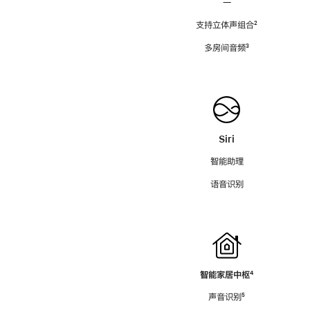
—
支持立体声组合
脚
²
注
多房间音频
脚
³
注
Siri
智能助理
语音识别
智能家居中枢
脚
⁴
注
声音识别
脚
⁵