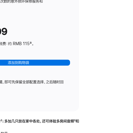
务
限次数的意外损坏保修服务和
计
划
(适
99
用
于
：约 RMB 115‡。
HomePod
mini)
添加到购物袋
藏，即可先保留全部配置选择，之后随时回
合
脚
²；多加几只放在家中各处，还可体验多‍房‍间音频
脚
³和
注
注