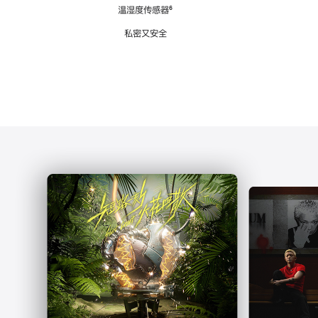
注
温湿度传感器
脚
⁶
注
私密又安全