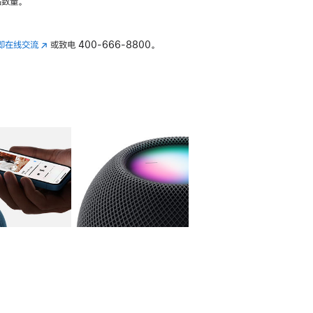
数量。
即在线交流
(在
或致电
400-666-8800。
新
窗
口
中
打
开)
库
图像
4
图库
图像
5