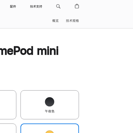
配件
技术支持
概览
技术规格
ePod mini
午夜色