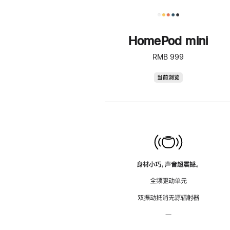
HomePod mini
RMB 999
HomePod
当前浏览
mini
身材小巧，声音超震撼。
全频驱动单元
双振动抵消无源辐射器
—