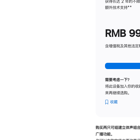
获得长达 2 年的不
额外技术支持
脚
**
注
RMB 9
含增值税及其他法定税费
需要考虑一下？
将此设备加入你的收
来再继续选购。
收藏
购买两只可组建立体声组
广播功能。