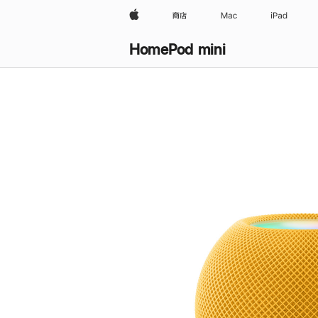
Apple
商店
Mac
iPad
HomePod mini
购
买
HomePod mini