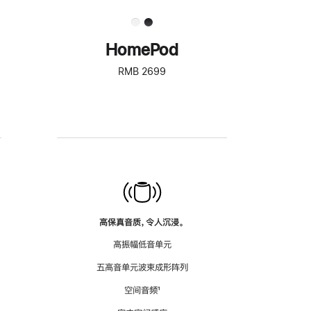
HomePod
RMB 2699
高保真音质，令人沉浸。
高振幅低音单元
五高音单元波束成形阵列
空间音频
脚
¹
注