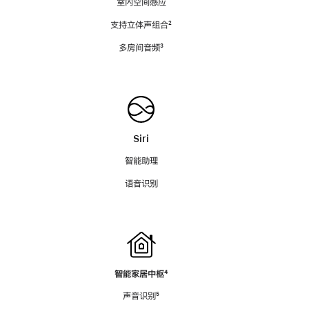
室内空间感应
支持立体声组合
脚
²
注
多房间音频
脚
³
注
Siri
智能助理
语音识别
智能家居中枢
脚
⁴
注
声音识别
脚
⁵