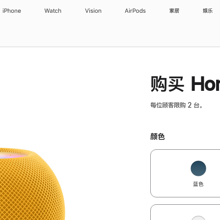
iPhone
Watch
Vision
AirPods
家居
娱乐
购买 Hom
每位顾客限购 2 台。
颜色
蓝色