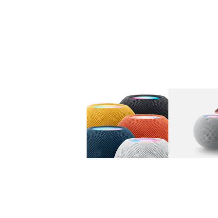
图库
图像
1