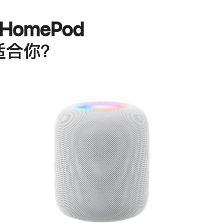
HomePod
适合你？
进
一
步
了
解
HomePod<