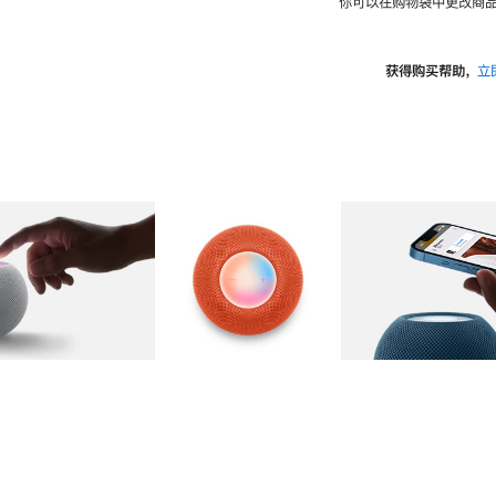
你可以在购物袋中更改商品
获得购买帮助，
立
图库
图像
2
图库
图像
3
图