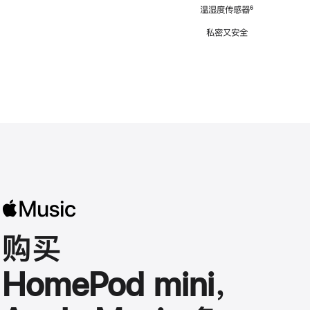
注
温湿度传感器
脚
⁶
注
私密又安全
购买
HomePod mini，