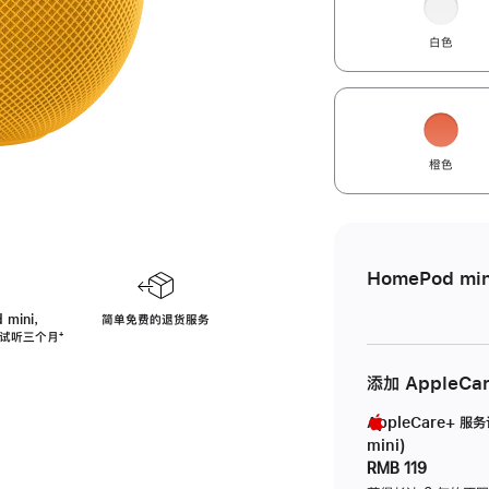
白色
橙色
HomePod min
 mini，
简单免费的退货服务
免费试听三个月
脚
⁺
注
添加 AppleCa
AppleCare+ 服
mini)
RMB 119