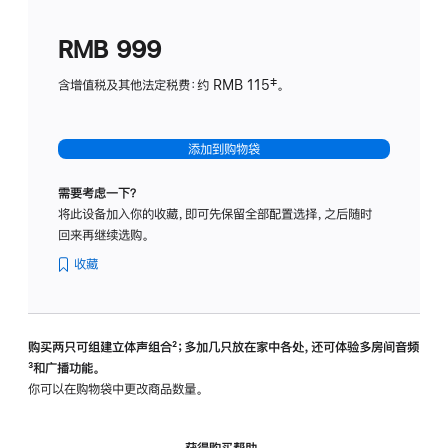
划
(适
RMB 999
用
于
含增值税及其他法定税费：约 RMB 115‡。
HomeP
mini)
添加到购物袋
需要考虑一下？
将此设备加入你的收藏，即可先保留全部配置选择，之后随时
回来再继续选购。
收藏
购买两只可组建立体声组合
脚
²；多加几只放在家中各处，还可体验多‍房‍间音频
脚
³和广播功能。
注
注
你可以在购物袋中更改商品数量。
获得购买帮助，