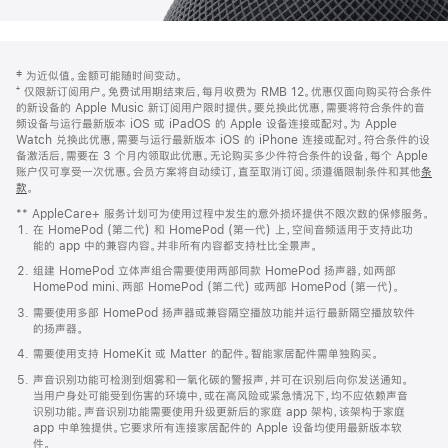
网
脚
‡ 为近似值。金额可能随时间变动。
注
页
⁺ 仅限新订阅用户。免费试用期结束后，每月收费为 RMB 12。优惠仅面向购买符合条件
页
的新设备的 Apple Music 新订阅用户限时提供。要兑换此优惠，需要将符合条件的音
频设备与运行最新版本 iOS 或 iPadOS 的 Apple 设备连接或配对。为 Apple
脚
Watch 兑换此优惠，需要与运行最新版本 iOS 的 iPhone 连接或配对。符合条件的设
备激活后，需要在 3 个月内领取此优惠。无论购买多少件符合条件的设备，每个 Apple
账户仅可享受一次优惠。会员方案将自动续订，直至取消订阅。须遵循限制条件和其他
条
款
。
(在
新
** AppleCare+ 服务计划可为使用过程中发生的意外损坏提供不限次数的保修服务。
窗
在 HomePod (第二代) 和 HomePod (第一代) 上，空间音频适用于支持此功
口
能的 app 中的兼容内容。并非所有内容都支持杜比全景声。
中
打
组建 HomePod 立体声组合需要使用两部同款 HomePod 扬声器，如两部
开)
HomePod mini、两部 HomePod (第二代) 或两部 HomePod (第一代)。
需要使用多部 HomePod 扬声器或兼容隔空播放功能并运行最新隔空播放软件
的扬声器。
需要使用支持 HomeKit 或 Matter 的配件。智能家居配件需单独购买。
声音识别功能可检测到烟雾和一氧化碳的警报声，并可在识别后向你发送通知。
当用户身处可能受到伤害的环境中，或在高风险或紧急情况下，均不应依赖声音
识别功能。声音识别功能需要使用升级更新后的家庭 app 架构，该架构于家庭
app 中单独提供。它要求所有连接家居配件的 Apple 设备均使用最新版本软
件。