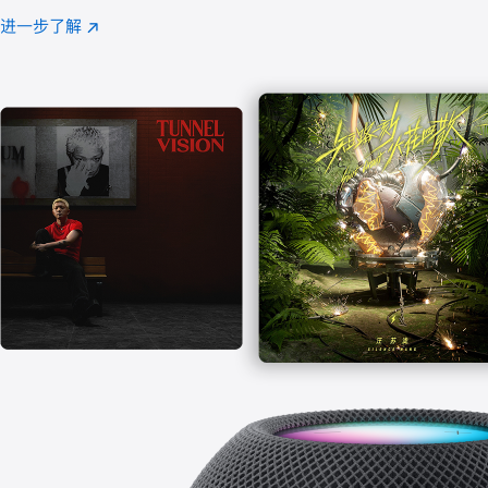
注
进一步了解
Apple
(在
Music
新
窗
口
中
打
开)