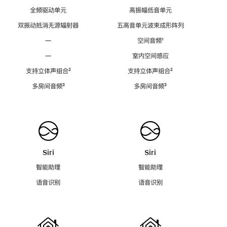
全频驱动单元
高振幅低音单元
双振动抵消无源辐射器
五高音单元波束成形阵列
—
空间音频
脚
¹
注
—
室内空间感应
支持立体声组合
脚
²
支持立体声组合
脚
²
注
注
多房间音频
脚
³
多房间音频
脚
³
注
注
Siri
Siri
智能助理
智能助理
语音识别
语音识别