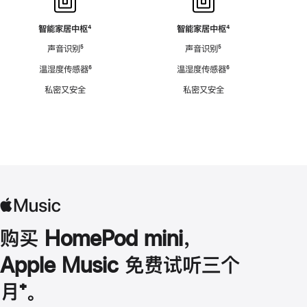
智能家居中枢
脚
⁴
智能家居中枢
脚
⁴
注
注
声音识别
脚
⁵
声音识别
脚
⁵
注
注
温湿度传感器
脚
⁶
温湿度传感器
脚
⁶
注
注
私密又安全
私密又安全
购买 HomePod mini，
Apple Music 免费试听三个
月
脚
⁺。