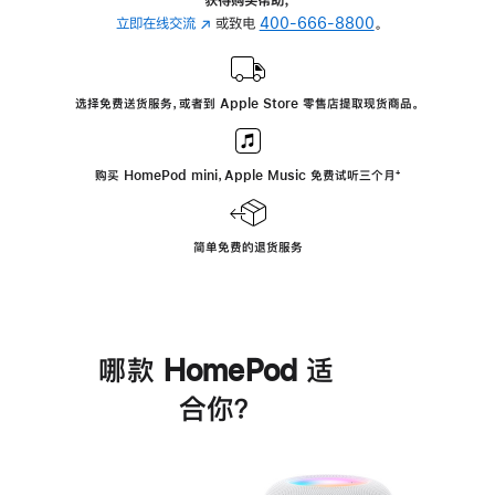
立即在线交流
(在
或致电
400-666-8800
。
新
窗
口
选择免费送货服务，或者到 Apple Store 零售店提取现货商品。
中
打
开)
购买 HomePod mini，Apple Music 免费试听三个月
脚
⁺
注
简单免费的退货服务
哪款 HomePod 适
合你？
进
一
步