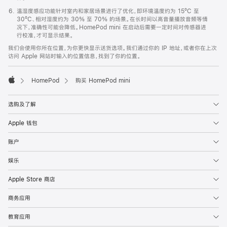
温湿度感应功能针对室内和家居场景进行了优化，即环境温度约为 15ºC 至
30ºC、相对湿度约为 30% 至 70% 的场景。在长时间以高音量播放音频等情
况下，准确性可能会降低。HomePod mini 在启动后需要一定时间对传感器进
行校准，才可显示结果。
我们会使用你所在位置，为你更快显示送货选项。我们通过你的 IP 地址，或者你在上次
访问 Apple 网站时输入的位置信息，找到了你的位置。
HomePod
购买 HomePod mini
Apple
选购及了解
Apple 钱包
账户
娱乐
Apple Store 商店
商务应用
教育应用