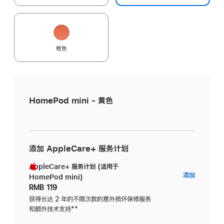
橙色
HomePod mini - 黄色
添加 AppleCare+ 服务计划
AppleCare+ 服务计划 (适用于
AppleC
添加
HomePod mini)
服
RMB 119
务
获得长达 2 年的不限次数的意外损坏保修服务
和额外技术支持
脚
**
计
注