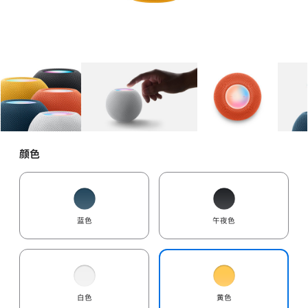
图库
图像
1
图库
图像
2
图库
图像
3
颜色
蓝色
午夜色
白色
黄色