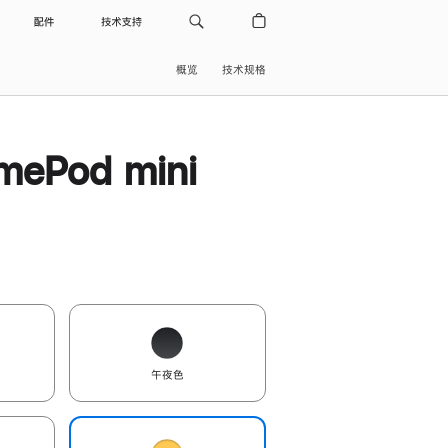
配件
技术支持
概览
技术规格
ePod mini
午夜色