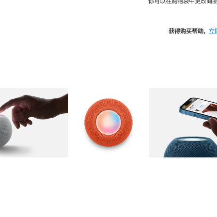
你可以在购物袋中更改商品
获得购买帮助，
立
图库
图像
2
图库
图像
3
图