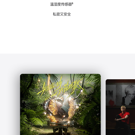
注
温湿度传感器
脚
⁶
注
私密又安全