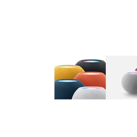
图库
图像
1