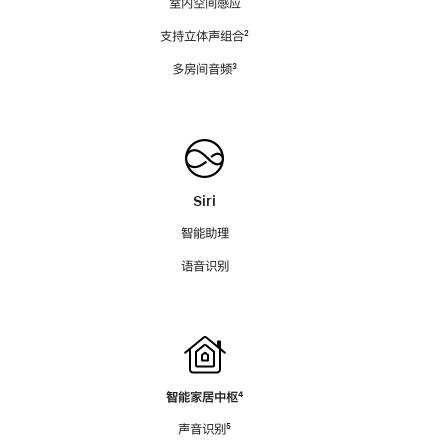
室内空间感应
支持立体声组合
脚
²
注
多房间音频
脚
³
注
Siri
智能助理
语音识别
智能家居中枢
脚
⁴
注
声音识别
脚
⁵