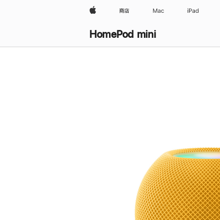
Apple
商店
Mac
iPad
HomePod mini
购
买
HomePod mini