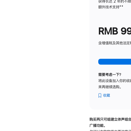
获得长达 2 年的不
额外技术支持
脚
**
注
RMB 9
含增值税及其他法定税费
需要考虑一下？
将此设备加入你的收
来再继续选购。
收藏
购买两只可组建立体声组
广播功能。