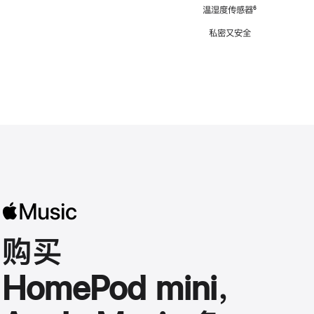
注
温湿度传感器
脚
⁶
注
私密又安全
购买
HomePod mini，