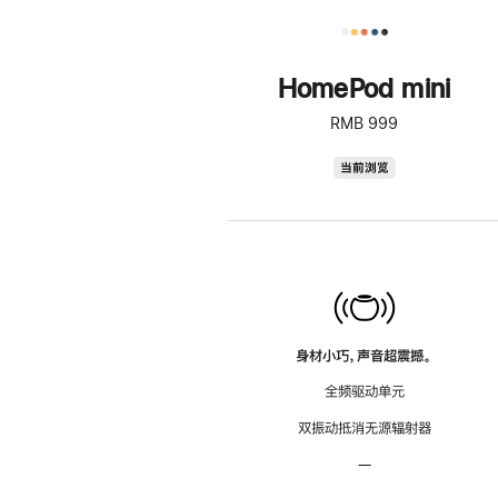
HomePod mini
RMB 999
HomePod
当前浏览
mini
身材小巧，声音超震撼。
全频驱动单元
双振动抵消无源辐射器
—