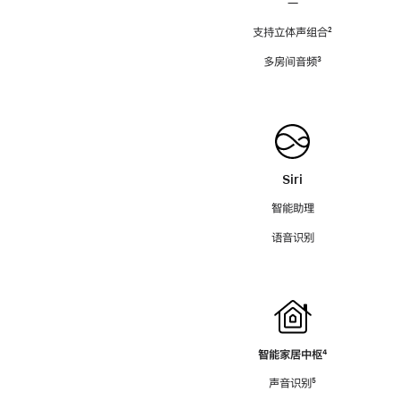
—
支持立体声组合
脚
²
注
多房间音频
脚
³
注
Siri
智能助理
语音识别
智能家居中枢
脚
⁴
注
声音识别
脚
⁵