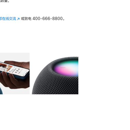
数量。
即在线交流
(在
或致电
400-666-8800。
新
窗
口
中
打
开)
库
图像
4
图库
图像
5