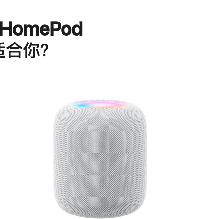
HomePod
适合你？
进
一
步
了
解
HomePod<