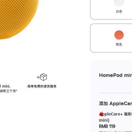
白色
橙色
HomePod min
 mini，
简单免费的退货服务
免费试听三个月
脚
⁺
注
添加 AppleCa
AppleCare+ 服
mini)
RMB 119