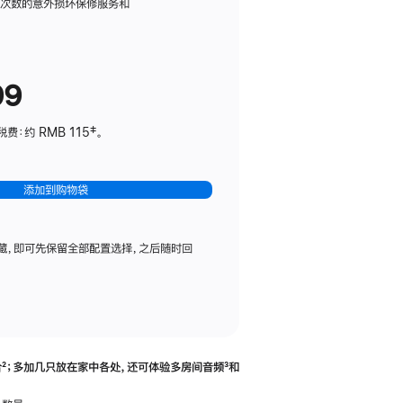
务
限次数的意外损坏保修服务和
计
划
(适
99
用
于
：约 RMB 115‡。
HomePod
mini)
添加到购物袋
藏，即可先保留全部配置选择，之后随时回
合
脚
²；多加几只放在家中各处，还可体验多‍房‍间音频
脚
³和
注
注