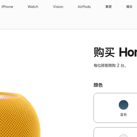
iPhone
Watch
Vision
AirPods
家居
娱乐
购买 Hom
每位顾客限购 2 台。
颜色
蓝色