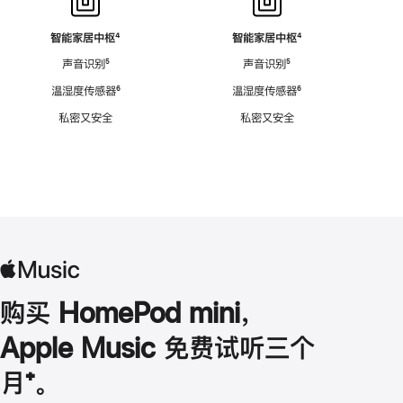
智能家居中枢
脚
⁴
智能家居中枢
脚
⁴
注
注
声音识别
脚
⁵
声音识别
脚
⁵
注
注
温湿度传感器
脚
⁶
温湿度传感器
脚
⁶
注
注
私密又安全
私密又安全
购买 HomePod mini，
Apple Music 免费试听三个
月
脚
⁺。