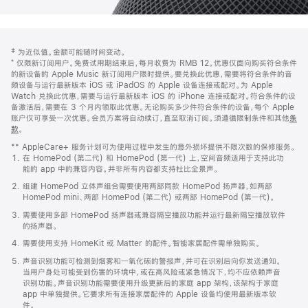
网
脚
‡ 为近似值。金额可能随时间变动。
注
页
⁺ 仅限新订阅用户。免费试用期结束后，每月收费为 RMB 12。优惠仅面向购买符合条件
页
的新设备的 Apple Music 新订阅用户限时提供。要兑换此优惠，需要将符合条件的音
频设备与运行最新版本 iOS 或 iPadOS 的 Apple 设备连接或配对。为 Apple
脚
Watch 兑换此优惠，需要与运行最新版本 iOS 的 iPhone 连接或配对。符合条件的设
备激活后，需要在 3 个月内领取此优惠。无论购买多少件符合条件的设备，每个 Apple
账户仅可享受一次优惠。会员方案将自动续订，直至取消订阅。须遵循限制条件和其他
条
款
。
(在
新
** AppleCare+ 服务计划可为使用过程中发生的意外损坏提供不限次数的保修服务。
窗
在 HomePod (第二代) 和 HomePod (第一代) 上，空间音频适用于支持此功
口
能的 app 中的兼容内容。并非所有内容都支持杜比全景声。
中
打
组建 HomePod 立体声组合需要使用两部同款 HomePod 扬声器，如两部
开)
HomePod mini、两部 HomePod (第二代) 或两部 HomePod (第一代)。
需要使用多部 HomePod 扬声器或兼容隔空播放功能并运行最新隔空播放软件
的扬声器。
需要使用支持 HomeKit 或 Matter 的配件。智能家居配件需单独购买。
声音识别功能可检测到烟雾和一氧化碳的警报声，并可在识别后向你发送通知。
当用户身处可能受到伤害的环境中，或在高风险或紧急情况下，均不应依赖声音
识别功能。声音识别功能需要使用升级更新后的家庭 app 架构，该架构于家庭
app 中单独提供。它要求所有连接家居配件的 Apple 设备均使用最新版本软
件。