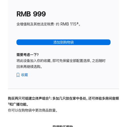
划
(适
RMB 999
用
于
含增值税及其他法定税费：约 RMB 115‡。
HomeP
mini)
添加到购物袋
需要考虑一下？
将此设备加入你的收藏，即可先保留全部配置选择，之后随时
回来再继续选购。
收藏
购买两只可组建立体声组合
脚
²；多加几只放在家中各处，还可体验多‍房‍间音频
脚
³和广播功能。
注
注
你可以在购物袋中更改商品数量。
获得购买帮助，