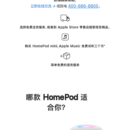
立即在线交流
(在
或致电
400-666-8800
。
新
窗
口
选择免费送货服务，或者到 Apple Store 零售店提取现货商品。
中
打
开)
购买 HomePod mini，Apple Music 免费试听三个月
脚
⁺
注
简单免费的退货服务
哪款 HomePod 适
合你？
进
一
步