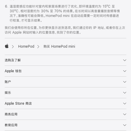
温湿度感应功能针对室内和家居场景进行了优化，即环境温度约为 15ºC 至
30ºC、相对湿度约为 30% 至 70% 的场景。在长时间以高音量播放音频等情
况下，准确性可能会降低。HomePod mini 在启动后需要一定时间对传感器进
行校准，才可显示结果。
我们会使用你所在位置，为你更快显示送货选项。我们通过你的 IP 地址，或者你在上次
访问 Apple 网站时输入的位置信息，找到了你的位置。
HomePod
购买 HomePod mini
Apple
选购及了解
Apple 钱包
账户
娱乐
Apple Store 商店
商务应用
教育应用