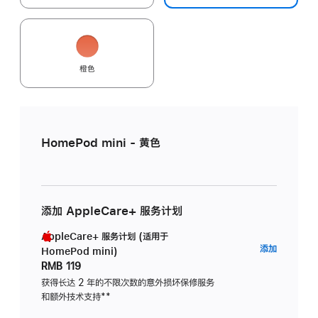
橙色
HomePod mini - 黄色
添加 AppleCare+ 服务计划
AppleCare+ 服务计划 (适用于
AppleC
添加
HomePod mini)
服
RMB 119
务
获得长达 2 年的不限次数的意外损坏保修服务
和额外技术支持
脚
**
计
注