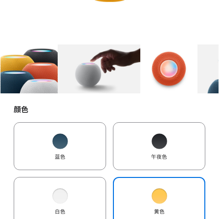
图库
图像
1
图库
图像
2
图库
图像
3
颜色
蓝色
午夜色
白色
黄色