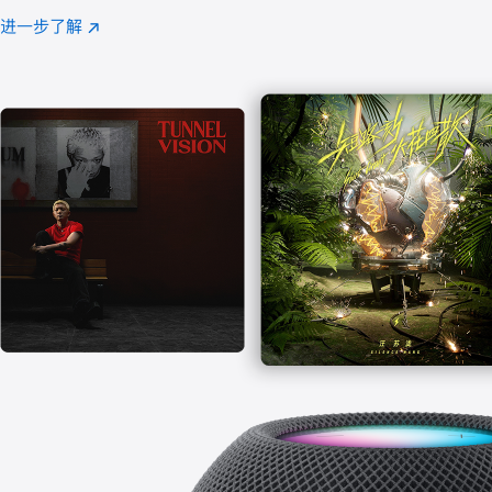
注
进一步了解
Apple
(在
Music
新
窗
口
中
打
开)