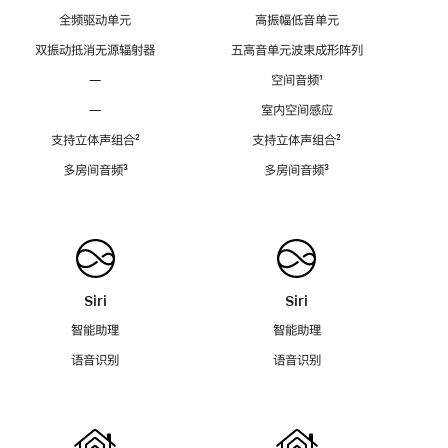
全频驱动单元
高振幅低音单元
双振动抵消无源辐射器
五高音单元波束成形阵列
—
空间音频
脚
¹
注
—
室内空间感应
支持立体声组合
脚
²
支持立体声组合
脚
²
注
注
多房间音频
脚
³
多房间音频
脚
³
注
注
Siri
Siri
智能助理
智能助理
语音识别
语音识别