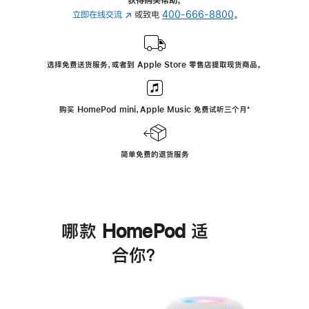
立即在线交流
(在
或致电
400-666-8800
。
新
窗
口
选择免费送货服务，或者到 Apple Store 零售店提取现货商品。
中
打
开)
购买 HomePod mini，Apple Music 免费试听三个月
脚
⁺
注
简单免费的退货服务
哪款 HomePod 适
合你？
进
一
步