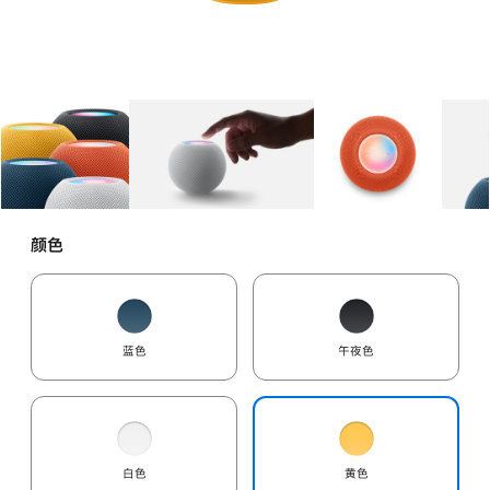
图库
图像
1
图库
图像
2
图库
图像
3
颜色
蓝色
午夜色
白色
黄色