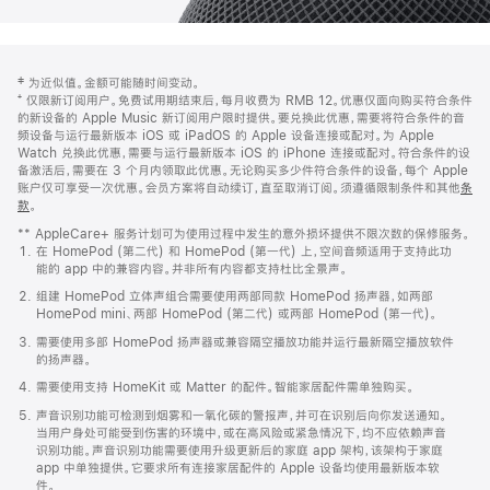
网
脚
‡ 为近似值。金额可能随时间变动。
注
页
⁺ 仅限新订阅用户。免费试用期结束后，每月收费为 RMB 12。优惠仅面向购买符合条件
页
的新设备的 Apple Music 新订阅用户限时提供。要兑换此优惠，需要将符合条件的音
频设备与运行最新版本 iOS 或 iPadOS 的 Apple 设备连接或配对。为 Apple
脚
Watch 兑换此优惠，需要与运行最新版本 iOS 的 iPhone 连接或配对。符合条件的设
备激活后，需要在 3 个月内领取此优惠。无论购买多少件符合条件的设备，每个 Apple
账户仅可享受一次优惠。会员方案将自动续订，直至取消订阅。须遵循限制条件和其他
条
款
。
(在
新
** AppleCare+ 服务计划可为使用过程中发生的意外损坏提供不限次数的保修服务。
窗
在 HomePod (第二代) 和 HomePod (第一代) 上，空间音频适用于支持此功
口
能的 app 中的兼容内容。并非所有内容都支持杜比全景声。
中
打
组建 HomePod 立体声组合需要使用两部同款 HomePod 扬声器，如两部
开)
HomePod mini、两部 HomePod (第二代) 或两部 HomePod (第一代)。
需要使用多部 HomePod 扬声器或兼容隔空播放功能并运行最新隔空播放软件
的扬声器。
需要使用支持 HomeKit 或 Matter 的配件。智能家居配件需单独购买。
声音识别功能可检测到烟雾和一氧化碳的警报声，并可在识别后向你发送通知。
当用户身处可能受到伤害的环境中，或在高风险或紧急情况下，均不应依赖声音
识别功能。声音识别功能需要使用升级更新后的家庭 app 架构，该架构于家庭
app 中单独提供。它要求所有连接家居配件的 Apple 设备均使用最新版本软
件。