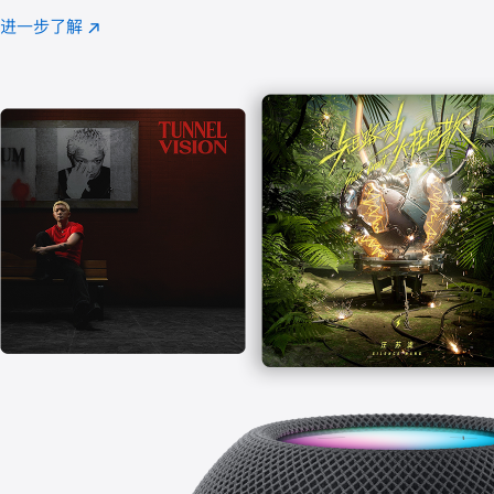
注
进一步了解
Apple
(在
Music
新
窗
口
中
打
开)