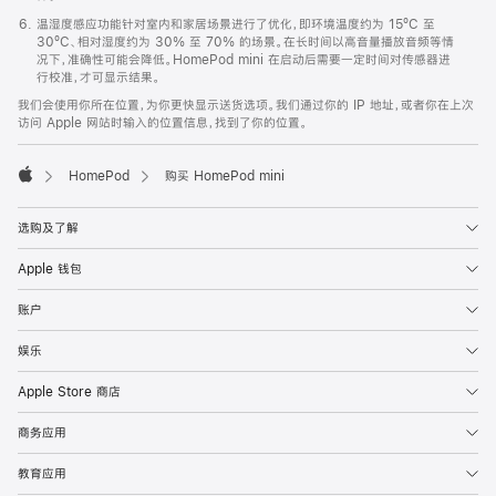
温湿度感应功能针对室内和家居场景进行了优化，即环境温度约为 15ºC 至
30ºC、相对湿度约为 30% 至 70% 的场景。在长时间以高音量播放音频等情
况下，准确性可能会降低。HomePod mini 在启动后需要一定时间对传感器进
行校准，才可显示结果。
我们会使用你所在位置，为你更快显示送货选项。我们通过你的 IP 地址，或者你在上次
访问 Apple 网站时输入的位置信息，找到了你的位置。
HomePod
购买 HomePod mini
Apple
选购及了解
Apple 钱包
账户
娱乐
Apple Store 商店
商务应用
教育应用