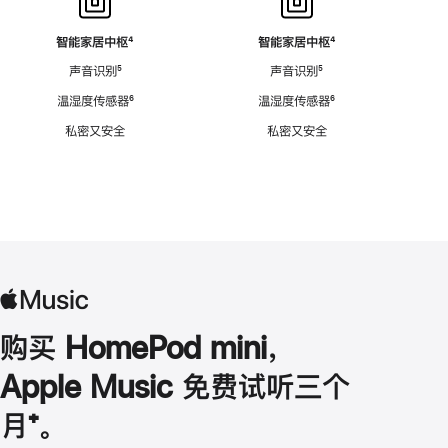
智能家居中枢
脚
⁴
智能家居中枢
脚
⁴
注
注
声音识别
脚
⁵
声音识别
脚
⁵
注
注
温湿度传感器
脚
⁶
温湿度传感器
脚
⁶
注
注
私密又安全
私密又安全
购买 HomePod mini，
Apple Music 免费试听三个
月
脚
⁺。