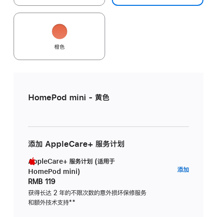
橙色
HomePod mini - 黄色
添加 AppleCare+ 服务计划
AppleCare+ 服务计划 (适用于
AppleC
添加
HomePod mini)
服
RMB 119
务
获得长达 2 年的不限次数的意外损坏保修服务
和额外技术支持
脚
**
计
注