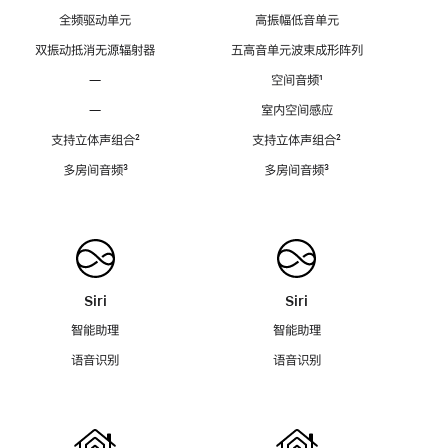
全频驱动单元
高振幅低音单元
双振动抵消无源辐射器
五高音单元波束成形阵列
—
空间音频
脚
¹
注
—
室内空间感应
支持立体声组合
脚
²
支持立体声组合
脚
²
注
注
多房间音频
脚
³
多房间音频
脚
³
注
注
Siri
Siri
智能助理
智能助理
语音识别
语音识别