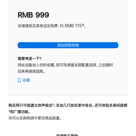
划
(适
RMB 999
用
于
含增值税及其他法定税费：约 RMB 115‡。
HomeP
mini)
添加到购物袋
需要考虑一下？
将此设备加入你的收藏，即可先保留全部配置选择，之后随时
回来再继续选购。
收藏
购买两只可组建立体声组合
脚
²；多加几只放在家中各处，还可体验多‍房‍间音频
脚
³和广播功能。
注
注
你可以在购物袋中更改商品数量。
获得购买帮助，