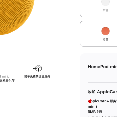
白色
橙色
HomePod min
 mini，
简单免费的退货服务
免费试听三个月
脚
⁺
注
添加 AppleCa
AppleCare+ 服
mini)
RMB 119