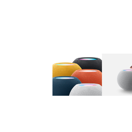
图库
图像
1