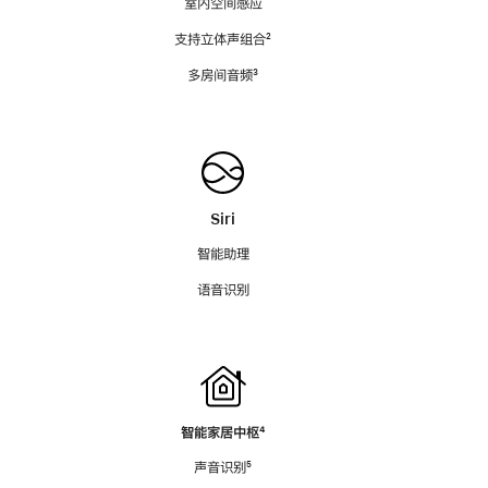
室内空间感应
支持立体声组合
脚
²
注
多房间音频
脚
³
注
Siri
智能助理
语音识别
智能家居中枢
脚
⁴
注
声音识别
脚
⁵