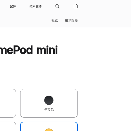
配件
技术支持
概览
技术规格
ePod mini
午夜色