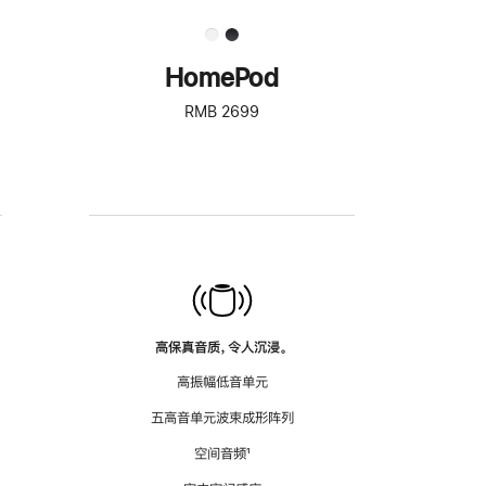
HomePod
RMB 2699
高保真音质，令人沉浸。
高振幅低音单元
五高音单元波束成形阵列
空间音频
脚
¹
注