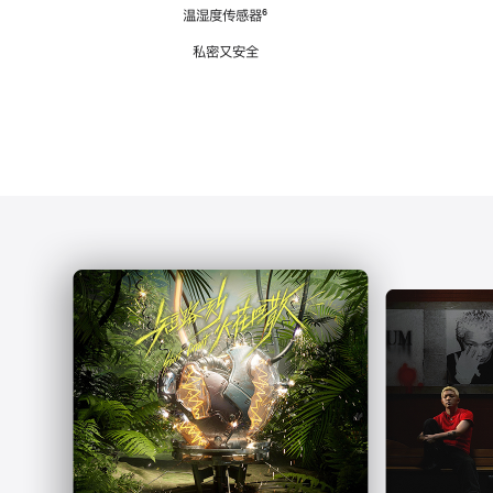
注
温湿度传感器
脚
⁶
注
私密又安全