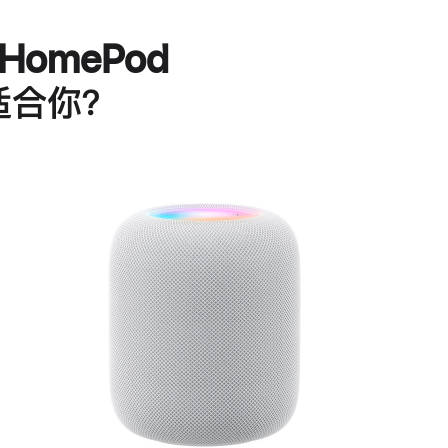
HomePod
适合你？
进
一
步
了
解
HomePod<