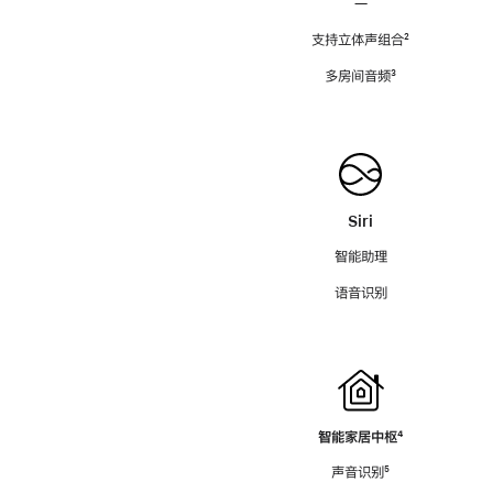
—
支持立体声组合
脚
²
注
多房间音频
脚
³
注
Siri
智能助理
语音识别
智能家居中枢
脚
⁴
注
声音识别
脚
⁵