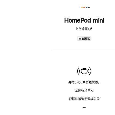
HomePod mini
RMB 999
HomePod
当前浏览
mini
身材小巧，声音超震撼。
全频驱动单元
双振动抵消无源辐射器
—