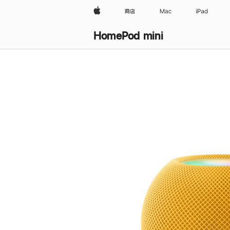
Apple
商店
Mac
iPad
HomePod mini
购
买
HomePod mini