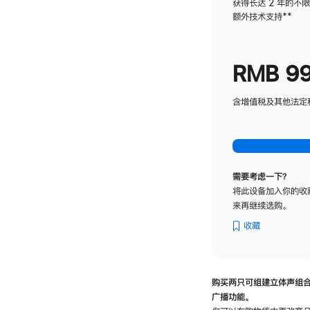
获得长达 2 年的不
额外技术支持
脚
**
注
RMB 9
含增值税及其他法定税费
需要考虑一下？
将此设备加入你的收
来再继续选购。
收藏
购买两只可组建立体声组
广播功能。