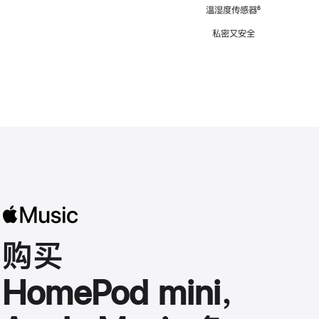
注
温湿度传感器
脚
⁶
注
私密又安全
购买
HomePod mini，