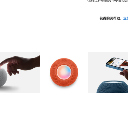
你可以在购物袋中更改商品
获得购买帮助，
立
图库
图像
2
图库
图像
3
图