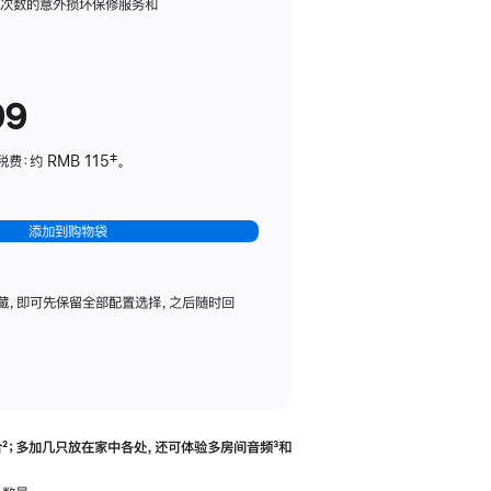
务
限次数的意外损坏保修服务和
计
划
(适
99
用
于
：约 RMB 115‡。
HomePod
mini)
添加到购物袋
藏，即可先保留全部配置选择，之后随时回
合
脚
²；多加几只放在家中各处，还可体验多‍房‍间音频
脚
³和
注
注