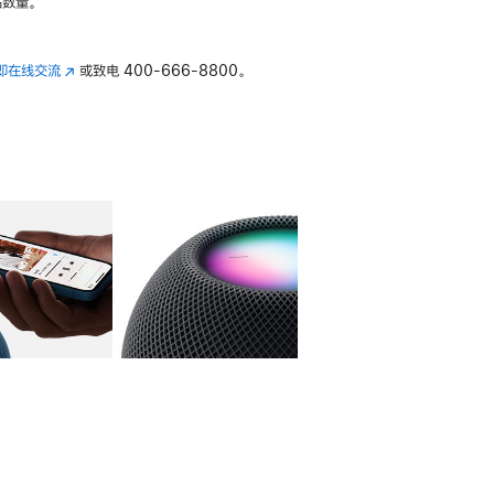
数量。
即在线交流
(在
或致电
400-666-8800。
新
窗
口
中
打
开)
库
图像
4
图库
图像
5