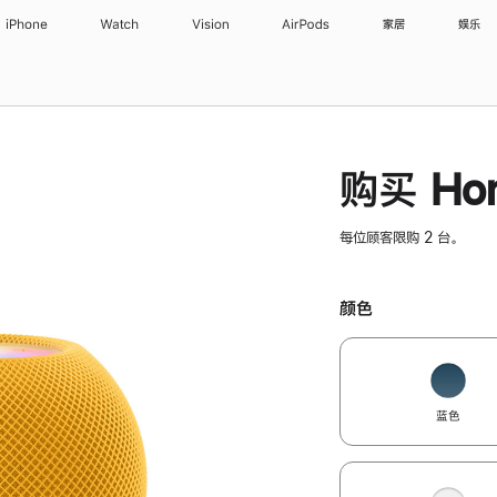
iPhone
Watch
Vision
AirPods
家居
娱乐
购买 Hom
每位顾客限购 2 台。
颜色
蓝色