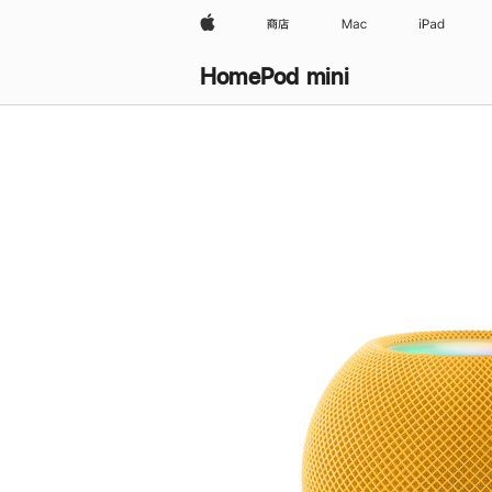
Apple
商店
Mac
iPad
HomePod mini
购
买
HomePod mini