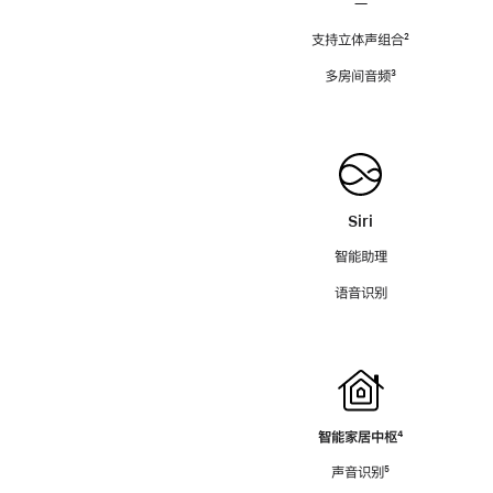
—
支持立体声组合
脚
²
注
多房间音频
脚
³
注
Siri
智能助理
语音识别
智能家居中枢
脚
⁴
注
声音识别
脚
⁵