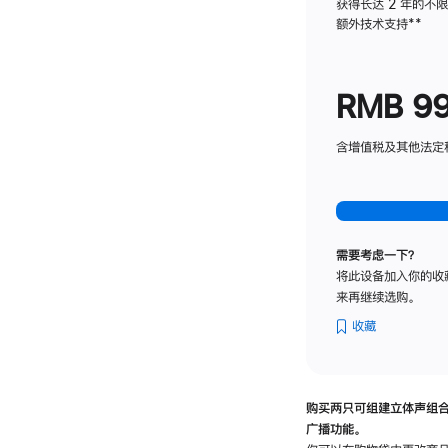
获得长达 2 年的不
额外技术支持
脚
**
注
RMB 9
含增值税及其他法定税费
需要考虑一下？
将此设备加入你的收
来再继续选购。
收藏
购买两只可组建立体声组
广播功能。