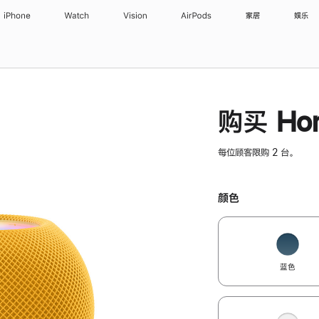
iPhone
Watch
Vision
AirPods
家居
娱乐
购买 Hom
每位顾客限购 2 台。
颜色
蓝色