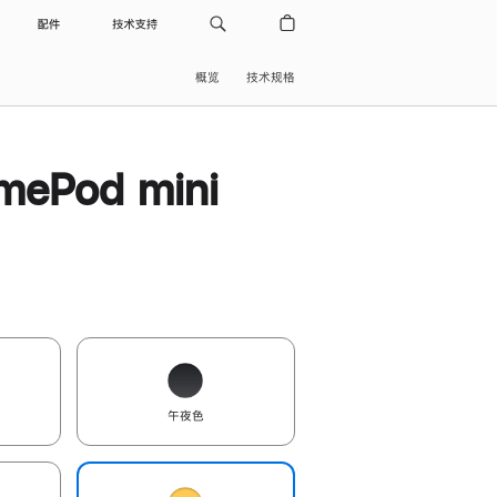
配件
技术支持
概览
技术规格
ePod mini
午夜色