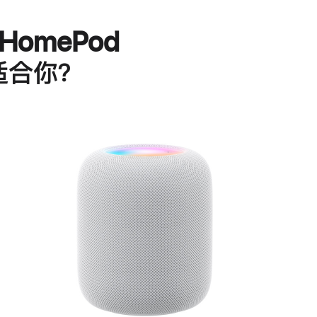
HomePod
适合你？
进
一
步
了
解
HomePod<