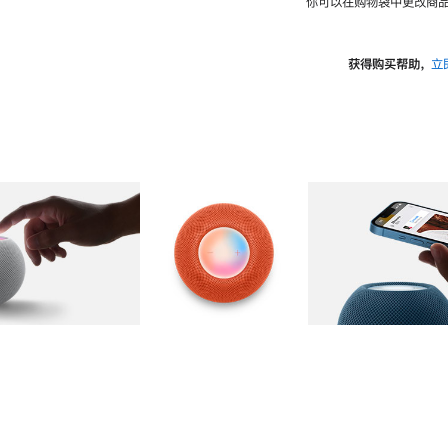
你可以在购物袋中更改商品
获得购买帮助，
立
图库
图像
2
图库
图像
3
图