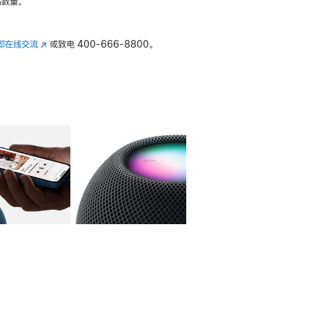
数量。
即在线交流
(在
或致电
400-666-8800。
新
窗
口
中
打
开)
库
图像
4
图库
图像
5