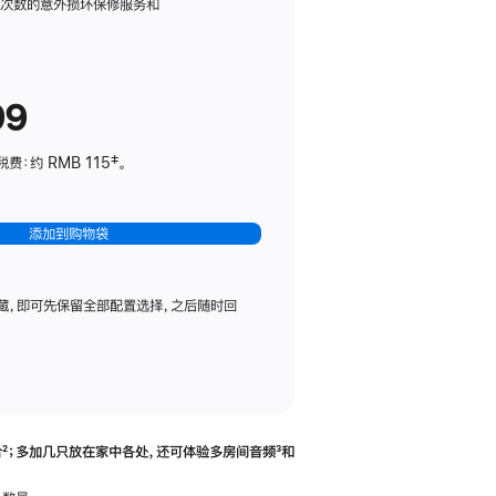
务
限次数的意外损坏保修服务和
计
划
(适
99
用
于
：约 RMB 115‡。
HomePod
mini)
添加到购物袋
藏，即可先保留全部配置选择，之后随时回
合
脚
²；多加几只放在家中各处，还可体验多‍房‍间音频
脚
³和
注
注