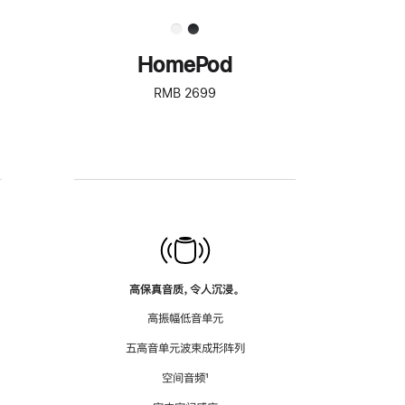
HomePod
RMB 2699
高保真音质，令人沉浸。
高振幅低音单元
五高音单元波束成形阵列
空间音频
脚
¹
注