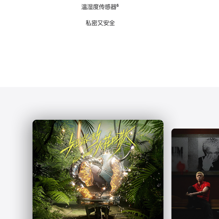
注
温湿度传感器
脚
⁶
注
私密又安全