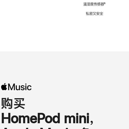
注
温湿度传感器
脚
⁶
注
私密又安全
购买
HomePod mini，