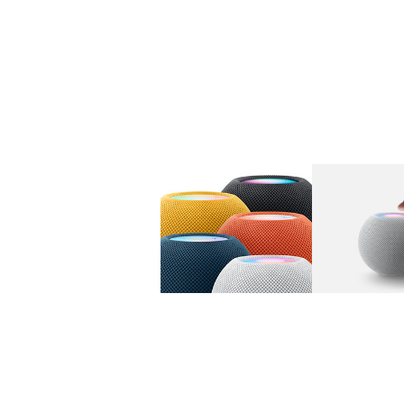
图库
图像
1