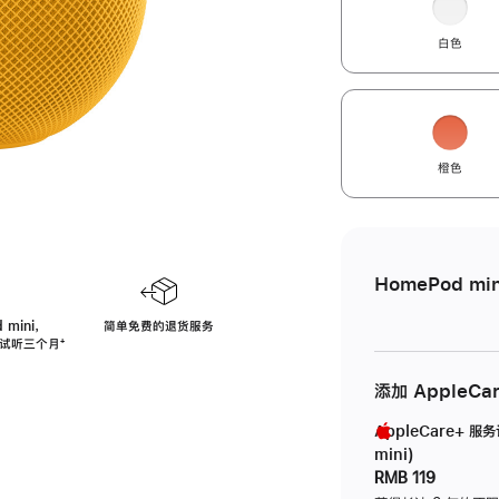
白色
橙色
HomePod min
 mini，
简单免费的退货服务
免费试听三个月
脚
⁺
注
添加 AppleCa
AppleCare+ 服
mini)
RMB 119