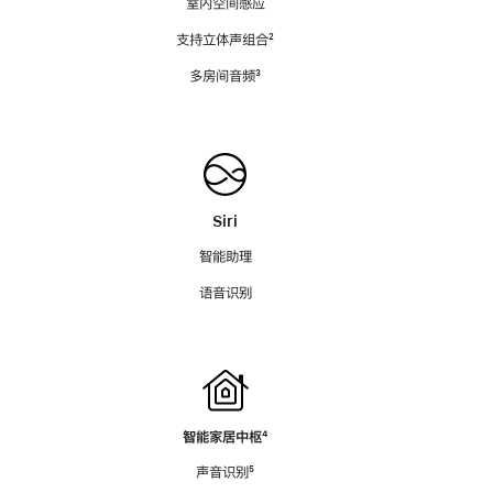
室内空间感应
支持立体声组合
脚
²
注
多房间音频
脚
³
注
Siri
智能助理
语音识别
智能家居中枢
脚
⁴
注
声音识别
脚
⁵