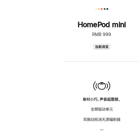
HomePod mini
RMB 999
HomePod
当前浏览
mini
身材小巧，声音超震撼。
全频驱动单元
双振动抵消无源辐射器
—