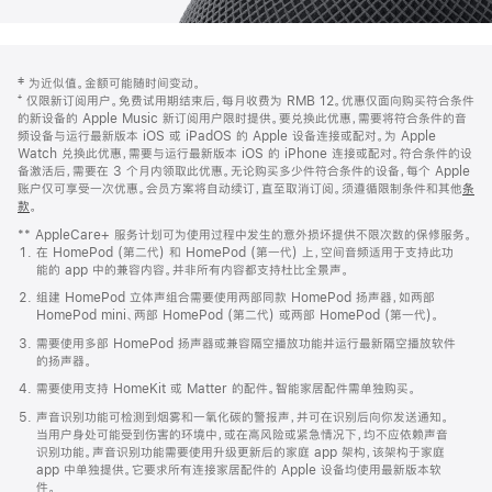
网
脚
‡ 为近似值。金额可能随时间变动。
注
页
⁺ 仅限新订阅用户。免费试用期结束后，每月收费为 RMB 12。优惠仅面向购买符合条件
页
的新设备的 Apple Music 新订阅用户限时提供。要兑换此优惠，需要将符合条件的音
频设备与运行最新版本 iOS 或 iPadOS 的 Apple 设备连接或配对。为 Apple
脚
Watch 兑换此优惠，需要与运行最新版本 iOS 的 iPhone 连接或配对。符合条件的设
备激活后，需要在 3 个月内领取此优惠。无论购买多少件符合条件的设备，每个 Apple
账户仅可享受一次优惠。会员方案将自动续订，直至取消订阅。须遵循限制条件和其他
条
款
。
(在
新
** AppleCare+ 服务计划可为使用过程中发生的意外损坏提供不限次数的保修服务。
窗
在 HomePod (第二代) 和 HomePod (第一代) 上，空间音频适用于支持此功
口
能的 app 中的兼容内容。并非所有内容都支持杜比全景声。
中
打
组建 HomePod 立体声组合需要使用两部同款 HomePod 扬声器，如两部
开)
HomePod mini、两部 HomePod (第二代) 或两部 HomePod (第一代)。
需要使用多部 HomePod 扬声器或兼容隔空播放功能并运行最新隔空播放软件
的扬声器。
需要使用支持 HomeKit 或 Matter 的配件。智能家居配件需单独购买。
声音识别功能可检测到烟雾和一氧化碳的警报声，并可在识别后向你发送通知。
当用户身处可能受到伤害的环境中，或在高风险或紧急情况下，均不应依赖声音
识别功能。声音识别功能需要使用升级更新后的家庭 app 架构，该架构于家庭
app 中单独提供。它要求所有连接家居配件的 Apple 设备均使用最新版本软
件。