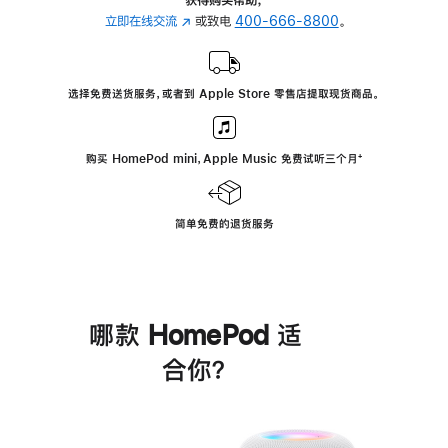
立即在线交流
(在
或致电
400-666-8800
。
新
窗
口
选择免费送货服务，或者到 Apple Store 零售店提取现货商品。
中
打
开)
购买 HomePod mini，Apple Music 免费试听三个月
脚
⁺
注
简单免费的退货服务
哪款 HomePod 适
合你？
进
一
步