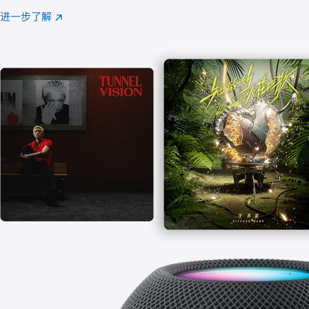
注
进一步了解
Apple
(在
Music
新
窗
口
中
打
开)