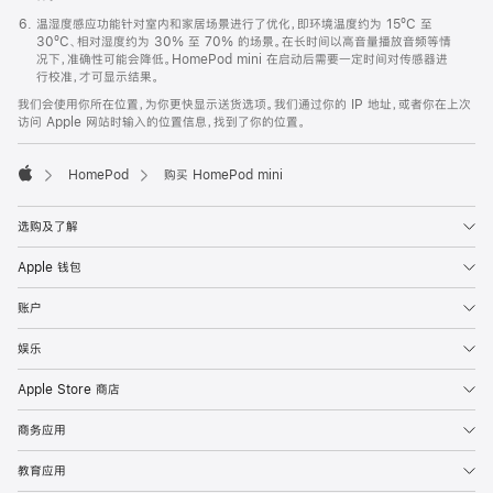
温湿度感应功能针对室内和家居场景进行了优化，即环境温度约为 15ºC 至
30ºC、相对湿度约为 30% 至 70% 的场景。在长时间以高音量播放音频等情
况下，准确性可能会降低。HomePod mini 在启动后需要一定时间对传感器进
行校准，才可显示结果。
我们会使用你所在位置，为你更快显示送货选项。我们通过你的 IP 地址，或者你在上次
访问 Apple 网站时输入的位置信息，找到了你的位置。
HomePod
购买 HomePod mini
Apple
选购及了解
Apple 钱包
账户
娱乐
Apple Store 商店
商务应用
教育应用