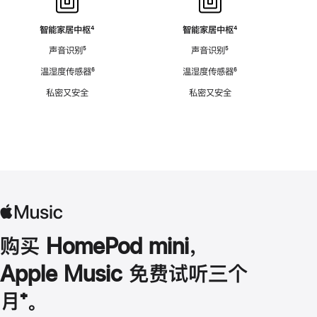
智能家居中枢
脚
⁴
智能家居中枢
脚
⁴
注
注
声音识别
脚
⁵
声音识别
脚
⁵
注
注
温湿度传感器
脚
⁶
温湿度传感器
脚
⁶
注
注
私密又安全
私密又安全
购买 HomePod mini，
Apple Music 免费试听三个
月
脚
⁺。