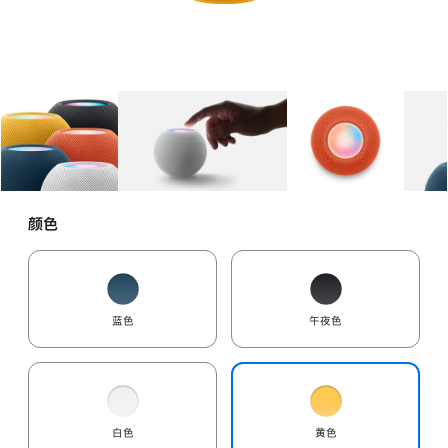
图库
图像
1
图库
图像
2
图库
图像
3
颜色
蓝色
午夜色
白色
黄色