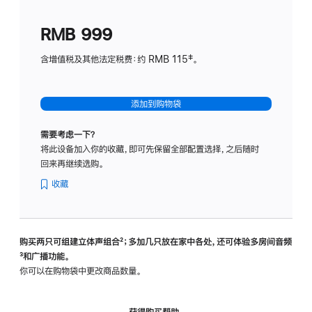
划
(适
RMB 999
用
于
含增值税及其他法定税费：约 RMB 115‡。
HomeP
mini)
添加到购物袋
需要考虑一下？
将此设备加入你的收藏，即可先保留全部配置选择，之后随时
回来再继续选购。
收藏
购买两只可组建立体声组合
脚
²；多加几只放在家中各处，还可体验多‍房‍间音频
脚
³和广播功能。
注
注
你可以在购物袋中更改商品数量。
获得购买帮助，