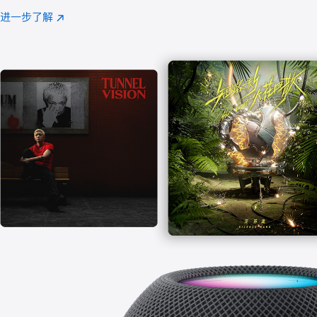
注
进一步了解
Apple
(在
Music
新
窗
口
中
打
开)