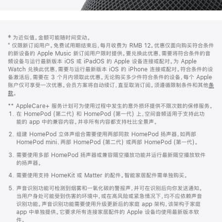
网
脚
‡ 为近似值。金额可能随时间变动。
注
页
⁺ 仅限新订阅用户。免费试用期结束后，每月收费为 RMB 12。优惠仅面向购买符合条件
页
的新设备的 Apple Music 新订阅用户限时提供。要兑换此优惠，需要将符合条件的音
频设备与运行最新版本 iOS 或 iPadOS 的 Apple 设备连接或配对。为 Apple
脚
Watch 兑换此优惠，需要与运行最新版本 iOS 的 iPhone 连接或配对。符合条件的设
备激活后，需要在 3 个月内领取此优惠。无论购买多少件符合条件的设备，每个 Apple
账户仅可享受一次优惠。会员方案将自动续订，直至取消订阅。须遵循限制条件和其他
条
款
。
(在
新
** AppleCare+ 服务计划可为使用过程中发生的意外损坏提供不限次数的保修服务。
窗
在 HomePod (第二代) 和 HomePod (第一代) 上，空间音频适用于支持此功
口
能的 app 中的兼容内容。并非所有内容都支持杜比全景声。
中
打
组建 HomePod 立体声组合需要使用两部同款 HomePod 扬声器，如两部
开)
HomePod mini、两部 HomePod (第二代) 或两部 HomePod (第一代)。
需要使用多部 HomePod 扬声器或兼容隔空播放功能并运行最新隔空播放软件
的扬声器。
需要使用支持 HomeKit 或 Matter 的配件。智能家居配件需单独购买。
声音识别功能可检测到烟雾和一氧化碳的警报声，并可在识别后向你发送通知。
当用户身处可能受到伤害的环境中，或在高风险或紧急情况下，均不应依赖声音
识别功能。声音识别功能需要使用升级更新后的家庭 app 架构，该架构于家庭
app 中单独提供。它要求所有连接家居配件的 Apple 设备均使用最新版本软
件。