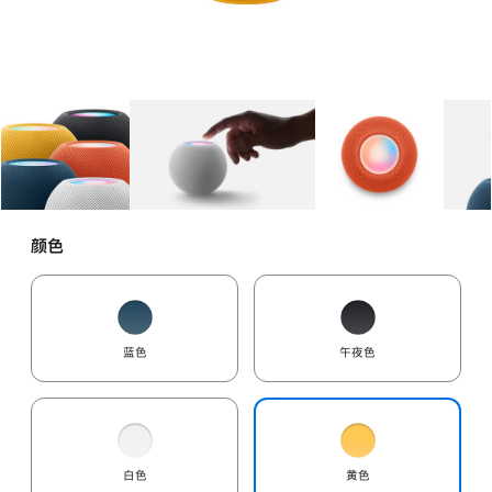
图库
图像
1
图库
图像
2
图库
图像
3
颜色
蓝色
午夜色
白色
黄色