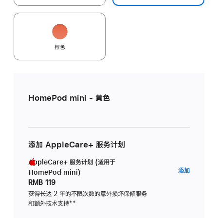
橙色
HomePod mini - 黄色
添加 AppleCare+ 服务计划
AppleCare+ 服务计划 (适用于
AppleC
添加
HomePod mini)
服
RMB 119
务
获得长达 2 年的不限次数的意外损坏保修服务
和额外技术支持
脚
**
计
注