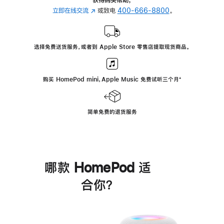
立即在线交流
(在
或致电
400-666-8800
。
新
窗
口
选择免费送货服务，或者到 Apple Store 零售店提取现货商品。
中
打
开)
购买 HomePod mini，Apple Music 免费试听三个月
脚
⁺
注
简单免费的退货服务
哪款 HomePod 适
合你？
进
一
步