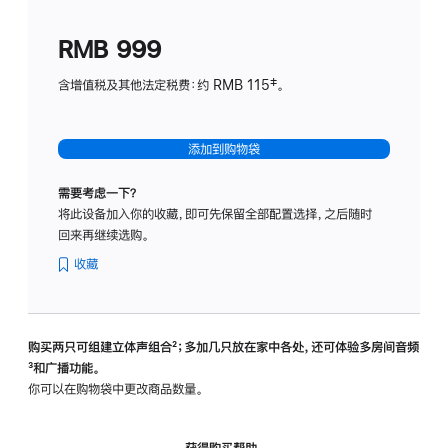
划
(适
RMB 999
用
于
含增值税及其他法定税费：约 RMB 115‡。
HomeP
mini)
添加到购物袋
需要考虑一下？
将此设备加入你的收藏，即可先保留全部配置选择，之后随时
回来再继续选购。
收藏
购买两只可组建立体声组合
脚
²；多加几只放在家中各处，还可体验多‍房‍间音频
脚
³和广播功能。
注
注
你可以在购物袋中更改商品数量。
获得购买帮助，