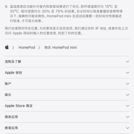
温湿度感应功能针对室内和家居场景进行了优化，即环境温度约为 15ºC 至
30ºC、相对湿度约为 30% 至 70% 的场景。在长时间以高音量播放音频等情
况下，准确性可能会降低。HomePod mini 在启动后需要一定时间对传感器进
行校准，才可显示结果。
我们会使用你所在位置，为你更快显示送货选项。我们通过你的 IP 地址，或者你在上次
访问 Apple 网站时输入的位置信息，找到了你的位置。
HomePod
购买 HomePod mini
Apple
选购及了解
Apple 钱包
账户
娱乐
Apple Store 商店
商务应用
教育应用