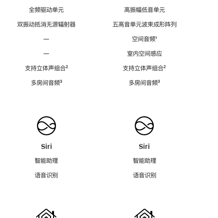
全频驱动单元
高振幅低音单元
双振动抵消无源辐射器
五高音单元波束成形阵列
—
空间音频
脚
¹
注
—
室内空间感应
支持立体声组合
脚
²
支持立体声组合
脚
²
注
注
多房间音频
脚
³
多房间音频
脚
³
注
注
Siri
Siri
智能助理
智能助理
语音识别
语音识别