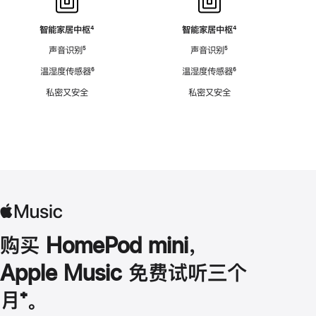
智能家居中枢
脚
⁴
智能家居中枢
脚
⁴
注
注
声音识别
脚
⁵
声音识别
脚
⁵
注
注
温湿度传感器
脚
⁶
温湿度传感器
脚
⁶
注
注
私密又安全
私密又安全
购买 HomePod mini，
Apple Music 免费试听三个
月
脚
⁺。